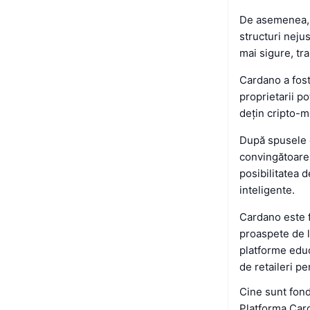
De asemenea, a
structuri nejus
mai sigure, tr
Cardano a fost
proprietarii po
dețin cripto-m
După spusele e
convingătoare 
posibilitatea d
inteligente.
Cardano este f
proaspete de l
platforme educ
de retaileri p
Cine sunt fond
Platforma Card