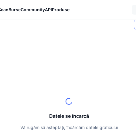
Scan
Burse
Community
API
Produse
Datele se încarcă
Vă rugăm să așteptați, încărcăm datele graficului