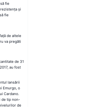
să fie
rezistența și
să fie
ață de altele
ru va pregăti
antitate de 31
2017, au fost
tul lansării
ei Emurgo, o
lui Cardano.
 de tip non-
ivelurilor de