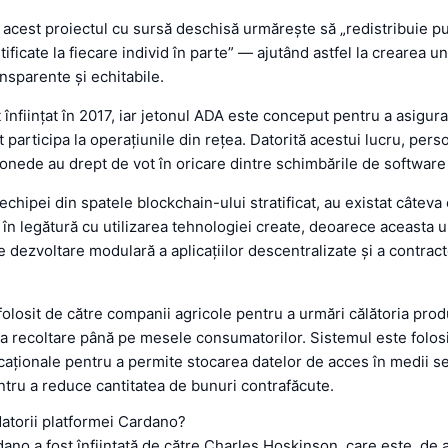
cest proiectul cu sursă deschisă urmărește să „redistribuie pu
tificate la fiecare individ în parte” — ajutând astfel la crearea un
ansparente și echitabile.
 înființat în 2017, iar jetonul ADA este conceput pentru a asigura
t participa la operațiunile din rețea. Datorită acestui lucru, per
onede au drept de vot în oricare dintre schimbările de softwar
chipei din spatele blockchain-ului stratificat, au existat câteva 
în legătură cu utilizarea tehnologiei create, deoarece aceasta 
e dezvoltare modulară a aplicațiilor descentralizate și a contract
olosit de către companii agricole pentru a urmări călătoria pro
a recoltare până pe mesele consumatorilor. Sistemul este folosi
aționale pentru a permite stocarea datelor de acces în medii s
entru a reduce cantitatea de bunuri contrafăcute.
atorii platformei Cardano?
ano a fost înființată de către Charles Hoskinson, care este, de