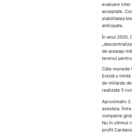
evaluare inter 
acceptate. Con
stabilitatea b
anticipate.
În anul 2020, 
„descentraliza
de aceeași măr
terenul pentru
Câte monede C
Există o limit
de miliarde de
realizate 5 ru
Aproximativ 2.
acesteia. Într
companie globa
Nu în ultimul 
profit Cardano