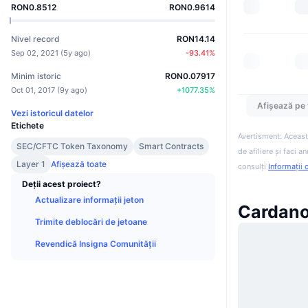
RON0.8512
RON0.9614
Nivel record
RON14.14
Sep 02, 2021
(
5y ago
)
-93.41
%
Minim istoric
RON0.07917
Oct 01, 2017
(
9y ago
)
+
1077.35
%
Afișează pe 
Vezi istoricul datelor
Etichete
Avertisment: Aceast
SEC/CFTC Token Taxonomy
Smart Contracts
de afiliere și faci 
Layer 1
Afișează toate
consulți
Informații 
Deții acest proiect?
Actualizare informații jeton
Cardano 
Trimite deblocări de jetoane
Revendică Insigna Comunității