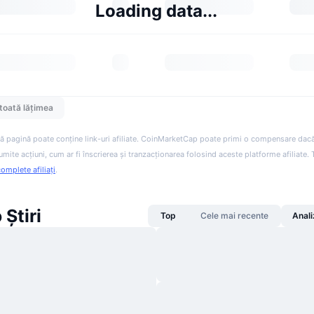
Loading data...
toată lățimea
ă pagină poate conține link-uri afiliate. CoinMarketCap poate primi o compensare dacă v
anumite acțiuni, cum ar fi înscrierea și tranzacționarea folosind aceste platforme afiliate
complete afiliați
.
Știri
Top
Cele mai recente
Anali