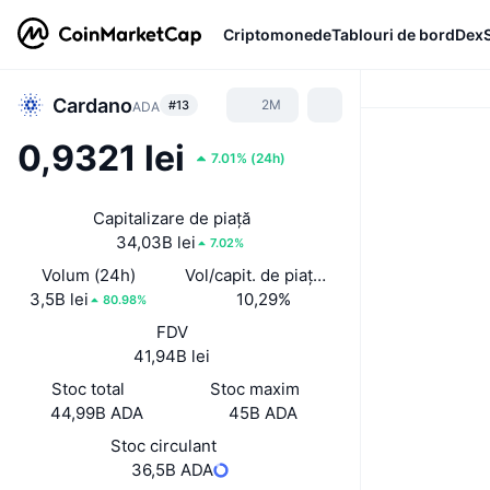
Criptomonede
Tablouri de bord
Dex
Cardano
2M
#13
ADA
0,9321 lei
7.01%
(
24h
)
Capitalizare de piață
34,03B lei
7.02%
Volum (24h)
Vol/capit. de piață (24 h)
3,5B lei
10,29%
80.98%
FDV
41,94B lei
Stoc total
Stoc maxim
44,99B ADA
45B ADA
Stoc circulant
36,5B ADA