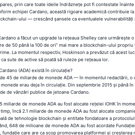
pares, prin care toate ideile îndrăznețe pot fi contestate înainte 
form echipei Cardano, această rigoare academică contribuie la 
lockchain-ului — crescând șansele ca eventualele vulnerabilități 
Cardano a făcut un upgrade la rețeaua Shelley care urmărește o
re de 50 până la 100 de ori” mai mare a blockchain-ului propriu f
ime. La momentul respectiv, Hoskinson a prevăzut că acest luc
 ca sute de active să poată să ruleze pe rețeaua lor.
ardano (ADA) există în circulație?
ă de 45 de miliarde de monede ADA — în momentul redactării, o c
 monede erau deja în circulație. Din septembrie 2015 și până în 
nde de vânzări publice de jetoane Cardano.
5 miliarde de monede ADA au fost alocate rețelei IOHK în momen
e timp, încă 2.1 miliarde de monede ADA au fost alocate compani
lă de tehnologie blockchain și entitate fondatoare a protocolu
rând, 648 de milioane de monede ADA au fost acordate Fundației
, fundație care are ca scop promovarea platformei și creșterea n