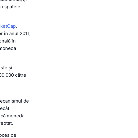
in spatele
arketCap
,
r în anul 2011,
onală în
e moneda
ste și
00,000 către
.
 mecanismul de
decât
e că moneda
reptat.
roces de