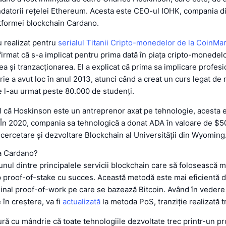
ndatorii rețelei Ethereum. Acesta este CEO-ul IOHK, compania d
atformei blockchain Cardano.
u realizat pentru
serialul Titanii Cripto-monedelor de la CoinM
irmat că s-a implicat pentru prima dată în piața cripto-monedelo
a și tranzacționarea. El a explicat că prima sa implicare profesi
rie a avut loc în anul 2013, atunci când a creat un curs legat d
e l-au urmat peste 80.000 de studenți.
l că Hoskinson este un antreprenor axat pe tehnologie, acesta e
 În 2020, compania sa tehnologică a donat ADA în valoare de $5
 cercetare și dezvoltare Blockchain al Universității din Wyoming
la Cardano?
nul dintre principalele servicii blockchain care să folosească
 proof-of-stake cu succes. Această metodă este mai eficientă 
ginal proof-of-work pe care se bazează Bitcoin. Având în veder
în creștere, va fi
actualizată
la metoda PoS, tranziție realizată t
ură cu mândrie că toate tehnologiile dezvoltate trec printr-un p