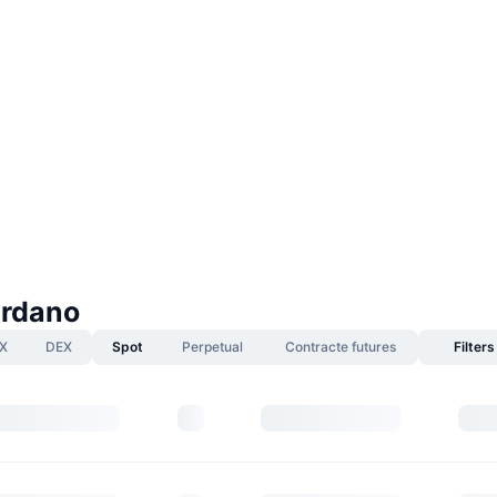
ardano
X
DEX
Spot
Perpetual
Contracte futures
Filters