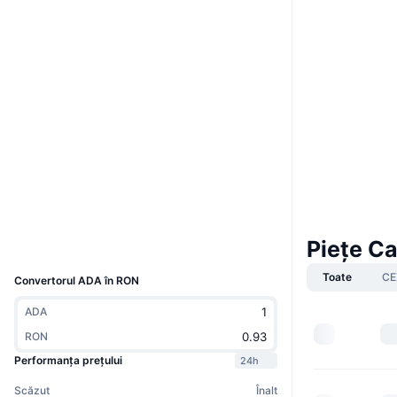
Boost
Site web
Website
Whitepaper
Rețele sociale
Contracte
0x3ee2...435d47
4.4
Rating (CertiK)
explorer.cardano.org
Explorers
Wallets
Piețe C
UCID
2010
Toate
CE
Convertorul ADA în RON
ADA
RON
Performanța prețului
24h
Scăzut
Înalt