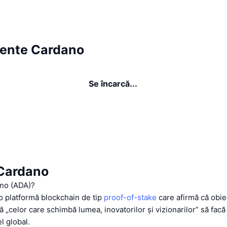
ente Cardano
Se încarcă...
Cardano
no (ADA)?
o platformă blockchain de tip
proof-of-stake
care afirmă că obie
ă „celor care schimbă lumea, inovatorilor și vizionarilor” să fac
el global.