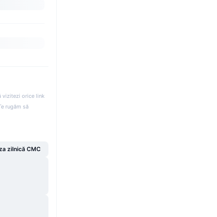
izitezi orice link
. Te rugăm să
za zilnică CMC