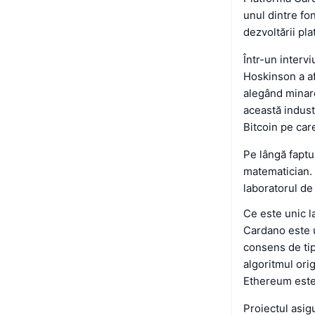
unul dintre fo
dezvoltării pl
Într-un intervi
Hoskinson a af
alegând minare
această indust
Bitcoin pe car
Pe lângă faptu
matematician.
laboratorul de
Ce este unic 
Cardano este u
consens de tip
algoritmul ori
Ethereum este 
Proiectul asig