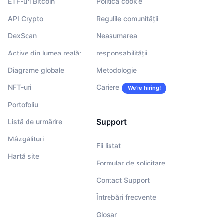
ETF-uri Bitcoin
Politica cookie
API Crypto
Regulile comunității
DexScan
Neasumarea
Active din lumea reală:
responsabilității
Diagrame globale
Metodologie
NFT-uri
Cariere
We’re hiring!
Portofoliu
Support
Listă de urmărire
Mâzgălituri
Fii listat
Hartă site
Formular de solicitare
Contact Support
Întrebări frecvente
Glosar