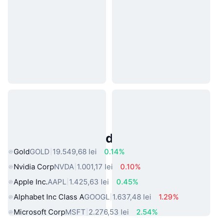
Active Populare din Lumea Reală
Gold
GOLD
19.549,68 lei
0.14%
Nvidia Corp
NVDA
1.001,17 lei
0.10%
Apple Inc.
AAPL
1.425,63 lei
0.45%
Alphabet Inc Class A
GOOGL
1.637,48 lei
1.29%
Microsoft Corp
MSFT
2.276,53 lei
2.54%