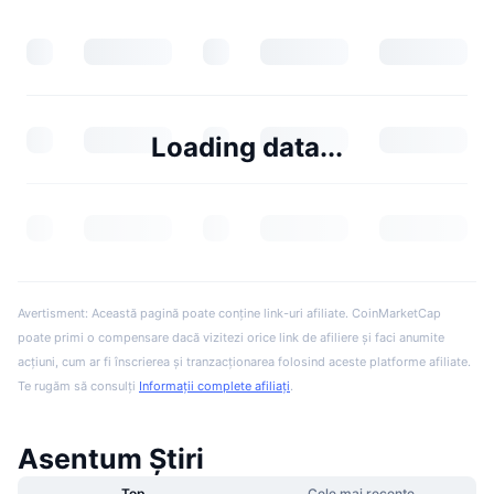
Loading data...
Avertisment: Această pagină poate conține link-uri afiliate. CoinMarketCap
poate primi o compensare dacă vizitezi orice link de afiliere și faci anumite
acțiuni, cum ar fi înscrierea și tranzacționarea folosind aceste platforme afiliate.
Te rugăm să consulți
Informații complete afiliați
.
Asentum Știri
Top
Cele mai recente