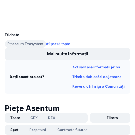
Vânzări viitoare
Explorers
etherscan.io
Rate de finanțare
Învață și Câștigă
Wallets
UCID
39920
Calendare
Etichete
Calendar ICO
Ethereum Ecosystem
Afișează toate
Mai multe informații
Calendar evenimente
Actualizare informații jeton
Trimite deblocări de jetoane
Deții acest proiect?
Revendică Insigna Comunității
Piețe Asentum
Toate
CEX
DEX
Filters
Spot
Perpetual
Contracte futures