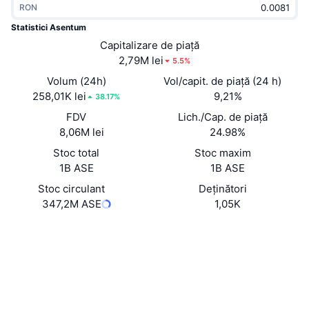
RON
În tendințe
ETF-uri cripto
Descoperă
CMC MCP
Statistici Asentum
Nou
Capitalizare de piață
ETF-uri Bitcoin
x402
Știri
2,79M lei
5.5%
Cripto
ETF-uri Ethereum
Volum (24h)
Vol/capit. de piață (24 h)
Academy
258,01K lei
9,21%
38.17%
Politică
FDV
Lich./Cap. de piață
Analiza tehnica
Cercetare
8,06M lei
24.98%
Sports
Stoc total
Stoc maxim
RSI
Videoclipuri
1B ASE
1B ASE
Finanțe
MACD
Stoc circulant
Deținători
Glosar
347,2M ASE
1,05K
Tehnologie
Site web
Website
Derivate
Campanii
Rețele sociale
NFT
Prezentare generală
Evenimentele Airdrop
Contracte
0x041F...1D80B2
4.0
Rating (CertiK)
Statistici generale NFT
Lichidări
Recompense sub formă de diamante
Audits