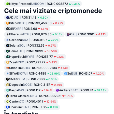
Niftyx Protocol
SHROOM
RON0.008872
0.38%
Cele mai vizitate criptomonede
ADI
ADI
RON31.43
0.50%
Bitcoin
BTC
RON293,456.03
0.27%
XRP
XRP
RON4.68
1.67%
Ethereum
ETH
RON8,676.85
Pi
PI
RON0.3961
0.14%
4.87%
Cardano
ADA
RON0.9195
7.27%
Solana
SOL
RON332.59
0.97%
Heima
HEI
RON0.9099
58.59%
Hyperliquid
HYPE
RON253.77
0.12%
Zcash
ZEC
RON2,291.72
0.83%
Shiba Inu
SHIB
RON0.00002104
4.14%
SKYAI
SKYAI
RON0.4489
Sui
SUI
RON3.07
28.99%
1.20%
Stellar
XLM
RON0.7368
0.06%
Dogecoin
DOGE
RON0.3157
0.46%
Kaspa
KAS
RON0.117
Audiera
BEAT
RON9.74
1.94%
18.28%
Terra Classic
LUNC
RON0.0002221
1.76%
Canton
CC
RON0.4011
12.94%
Chainlink
LINK
RON37.35
0.41%