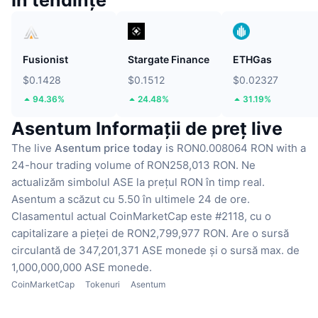
În tendințe
Fusionist
Stargate Finance
ETHGas
$0.1428
$0.1512
$0.02327
94.36%
24.48%
31.19%
Asentum Informații de preț live
The live
Asentum price today
is RON0.008064 RON with a
24-hour trading volume of RON258,013 RON.
Ne
actualizăm simbolul ASE la prețul RON în timp real.
Asentum a scăzut cu 5.50 în ultimele 24 de ore.
Clasamentul actual CoinMarketCap este #2118, cu o
capitalizare a pieței de RON2,799,977 RON.
Are o sursă
circulantă de 347,201,371 ASE monede
și o sursă max. de
1,000,000,000 ASE monede.
CoinMarketCap
Tokenuri
Asentum