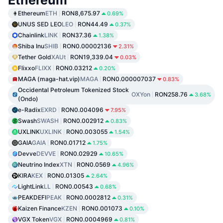
Ethereum
Ethereum
ETH
RON8,675.97
0.69%
UNUS SED LEO
LEO
RON44.49
0.37%
Chainlink
LINK
RON37.36
1.38%
Shiba Inu
SHIB
RON0.00002136
2.31%
Tether Gold
XAUt
RON19,339.04
0.03%
Flixxo
FLIXX
RON0.03212
0.20%
MAGA (maga-hat.vip)
MAGA
RON0.000007037
0.83%
Occidental Petroleum Tokenized Stock
OXYon
RON258.76
3.68%
(Ondo)
e-Radix
EXRD
RON0.004096
7.95%
Swash
SWASH
RON0.002912
0.83%
UXLINK
UXLINK
RON0.003055
1.54%
GAIA
GAIA
RON0.01712
1.75%
Devve
DEVVE
RON0.02929
10.65%
Neutrino Index
XTN
RON0.0569
4.96%
KIRA
KEX
RON0.01305
2.64%
LightLink
LL
RON0.00543
0.68%
PEAKDEFI
PEAK
RON0.0002812
0.31%
Kaizen Finance
KZEN
RON0.001073
0.10%
VGX Token
VGX
RON0.0004969
0.81%