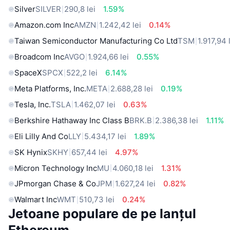
Silver
SILVER
290,8 lei
1.59%
Amazon.com Inc
AMZN
1.242,42 lei
0.14%
Taiwan Semiconductor Manufacturing Co Ltd
TSM
1.917,94 
Broadcom Inc
AVGO
1.924,66 lei
0.55%
SpaceX
SPCX
522,2 lei
6.14%
Meta Platforms, Inc.
META
2.688,28 lei
0.19%
Tesla, Inc.
TSLA
1.462,07 lei
0.63%
Berkshire Hathaway Inc Class B
BRK.B
2.386,38 lei
1.11%
Eli Lilly And Co
LLY
5.434,17 lei
1.89%
SK Hynix
SKHY
657,44 lei
4.97%
Micron Technology Inc
MU
4.060,18 lei
1.31%
JPmorgan Chase & Co
JPM
1.627,24 lei
0.82%
Walmart Inc
WMT
510,73 lei
0.24%
Jetoane populare de pe lanțul