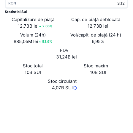
RON
În tendințe
ETF-uri cripto
Descoperă
CMC MCP
Statistici Sui
Capitalizare de piață
Nou
Cap. de piață deblocată
ETF-uri Bitcoin
x402
Știri
12,73B lei
12,73B lei
2.06%
Cripto
ETF-uri Ethereum
Volum (24h)
Vol/capit. de piață (24 h)
Academy
885,05M lei
6,95%
53.9%
Politică
FDV
Analiza tehnica
Cercetare
31,24B lei
Sports
Stoc total
Stoc maxim
RSI
Videoclipuri
10B SUI
10B SUI
Finanțe
MACD
Stoc circulant
Glosar
4,07B SUI
Tehnologie
Site web
Website
Whitepaper
Derivate
Campanii
Rețele sociale
NFT
Prezentare generală
suifhC...PoqbvA
Evenimentele Airdrop
Contracte
Statistici generale NFT
4.7
Lichidări
Recompense sub formă de diamante
Rating (CertiK)