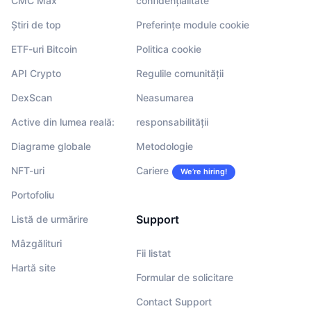
CMC Max
confidențialitate
Știri de top
Preferințe module cookie
ETF-uri Bitcoin
Politica cookie
API Crypto
Regulile comunității
DexScan
Neasumarea
Active din lumea reală:
responsabilității
Diagrame globale
Metodologie
NFT-uri
Cariere
We’re hiring!
Portofoliu
Support
Listă de urmărire
Mâzgălituri
Fii listat
Hartă site
Formular de solicitare
Contact Support