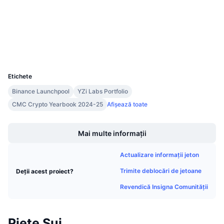
suivision.xyz
Vânzări viitoare
Explorers
Rate de finanțare
Învață și Câștigă
Wallets
Calendare
UCID
20947
Calendar ICO
Etichete
Binance Launchpool
YZi Labs Portfolio
Calendar evenimente
CMC Crypto Yearbook 2024-25
Afișează toate
Boost
Mai multe informații
Actualizare informații jeton
Trimite deblocări de jetoane
Deții acest proiect?
Revendică Insigna Comunității
Piețe Sui