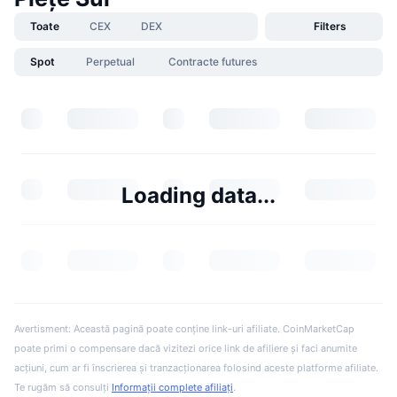
Toate
CEX
DEX
Filters
Spot
Perpetual
Contracte futures
Loading data...
Avertisment: Această pagină poate conține link-uri afiliate. CoinMarketCap
poate primi o compensare dacă vizitezi orice link de afiliere și faci anumite
acțiuni, cum ar fi înscrierea și tranzacționarea folosind aceste platforme afiliate.
Te rugăm să consulți
Informații complete afiliați
.