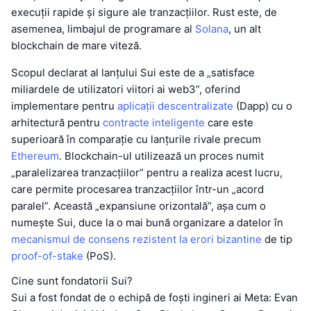
execuții rapide și sigure ale tranzacțiilor. Rust este, de
asemenea, limbajul de programare al
Solana
, un alt
blockchain de mare viteză.
Scopul declarat al lanțului Sui este de a „satisface
miliardele de utilizatori viitori ai web3”, oferind
implementare pentru
aplicații descentralizate
(Dapp) cu o
arhitectură pentru
contracte inteligente
care este
superioară în comparație cu lanțurile rivale precum
Ethereum
. Blockchain-ul utilizează un proces numit
„paralelizarea tranzacțiilor” pentru a realiza acest lucru,
care permite procesarea tranzacțiilor într-un „acord
paralel”. Această „expansiune orizontală”, așa cum o
numește Sui, duce la o mai bună organizare a datelor în
mecanismul de consens
rezistent la erori bizantine
de tip
proof-of-stake
(PoS).
Cine sunt fondatorii Sui?
Sui a fost fondat de o echipă de foști ingineri ai Meta: Evan