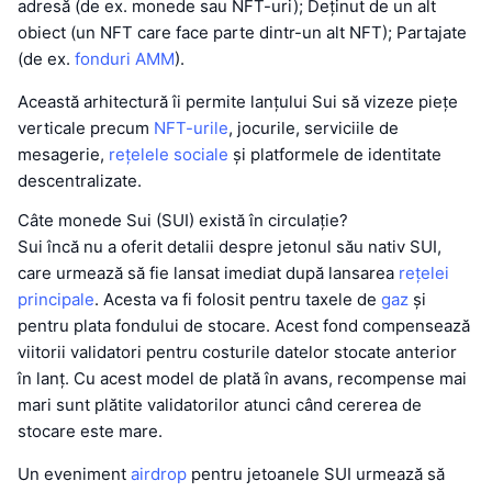
adresă (de ex. monede sau NFT-uri); Deținut de un alt
obiect (un NFT care face parte dintr-un alt NFT); Partajate
(de ex.
fonduri AMM
).
Această arhitectură îi permite lanțului Sui să vizeze piețe
verticale precum
NFT-urile
, jocurile, serviciile de
mesagerie,
rețelele sociale
și platformele de identitate
descentralizate.
Câte monede Sui (SUI) există în circulație?
Sui încă nu a oferit detalii despre jetonul său nativ SUI,
care urmează să fie lansat imediat după lansarea
rețelei
principale
. Acesta va fi folosit pentru taxele de
gaz
și
pentru plata fondului de stocare. Acest fond compensează
viitorii validatori pentru costurile datelor stocate anterior
în lanț. Cu acest model de plată în avans, recompense mai
mari sunt plătite validatorilor atunci când cererea de
stocare este mare.
Un eveniment
airdrop
pentru jetoanele SUI urmează să