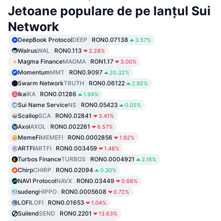
Jetoane populare de pe lanțul Sui
Network
DeepBook Protocol
DEEP
RON0.07138
3.57%
Walrus
WAL
RON0.113
2.28%
Magma Finance
MAGMA
RON1.17
3.00%
Momentum
MMT
RON0.9097
20.32%
Swarm Network
TRUTH
RON0.06122
2.92%
Ika
IKA
RON0.01286
1.94%
Sui Name Service
NS
RON0.05423
0.05%
Scallop
SCA
RON0.02841
3.41%
Axol
AXOL
RON0.002261
6.57%
MemeFi
MEMEFI
RON0.0002856
1.92%
ARTFI
ARTFI
RON0.003459
1.48%
Turbos Finance
TURBOS
RON0.0004921
2.16%
Chirp
CHIRP
RON0.02094
0.30%
NAVI Protocol
NAVX
RON0.03449
0.68%
sudeng
HIPPO
RON0.0005608
0.72%
LOFI
LOFI
RON0.01653
1.04%
Suilend
SEND
RON0.2201
13.63%