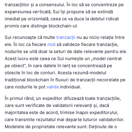
tranzacțiilor și a consensului. În loc să se concentreze pe
expansiunea verticală, Sui își propune să se extindă
imediat pe orizontală, ceea ce va duce la debitul ridicat
promis care distinge blockchain-ul.
Sui recunoaște că multe
tranzacții
nu au nicio relație între
ele. În loc ca fiecare
nod
să valideze fiecare tranzacție,
nodurile se uită doar la seturi de date relevante pentru ele.
Acest lucru este ceea ce Sui numește un „model centrat
pe obiect”, în care datele în lanț se concentrează pe
obiecte în loc de conturi. Acesta rezumă modelul
tradițional blockchain în fluxuri de tranzacții necorelate pe
care nodurile le pot
valida
individual.
În primul rând, un expeditor difuzează toate tranzacțiile,
care sunt verificate de validatorii relevanți și, dacă
majoritatea este de acord, trimise înapoi expeditorului,
care transmite rezultatul mai departe tuturor validatorilor.
Modelele de proprietate relevante sunt: Deținute de o