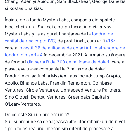
Cheng, Adeniyi Abiodun, Sam Blackshear, George Danezis
și Kostas Chalkias.
Înainte de a fonda Mysten Labs, compania din spatele
blockchain-ului Sui, cei cinci au lucrat în divizia Novi.
Mysten Labs și-a asigurat finanțarea de la
fonduri de
capital de risc cripto (VC)
de profil înalt, cum ar fi
a16z
,
care a
investit 36 de milioane de dolari într-o strângere de
fonduri din seria A
în decembrie 2021. A urmat o strângere
de fonduri
din seria B de 300 de milioane de dolari
, care a
plasat evaluarea companiei la 2 miliarde de dolari.
Fondurile cu acțiuni la Mysten Labs includ: Jump Crypto,
Apollo, Binance Labs, Franklin Templeton, Coinbase
Ventures, Circle Ventures, Lightspeed Venture Partners,
Sino Global, Dentsu Ventures, Greenoaks Capital și
O'Leary Ventures.
De ce este Sui un proiect unic?
Sui își propune să depășească alte blockchain-uri de nivel
1 prin folosirea unui mecanism diferit de procesare a