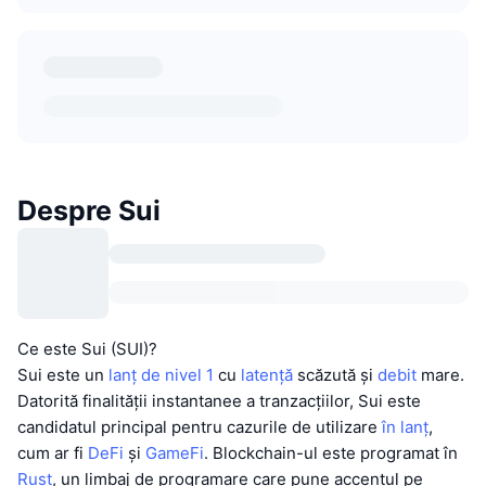
Despre Sui
Ce este Sui (SUI)?
Sui este un
lanț de nivel 1
cu
latență
scăzută și
debit
mare.
Datorită finalității instantanee a tranzacțiilor, Sui este
candidatul principal pentru cazurile de utilizare
în lanț
,
cum ar fi
DeFi
și
GameFi
. Blockchain-ul este programat în
Rust
, un limbaj de programare care pune accentul pe