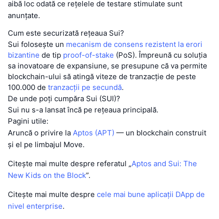
aibă loc odată ce rețelele de testare stimulate sunt
anunțate.
Cum este securizată rețeaua Sui?
Sui folosește un
mecanism de consens
rezistent la erori
bizantine
de tip
proof-of-stake
(PoS). Împreună cu soluția
sa inovatoare de expansiune, se presupune că va permite
blockchain-ului să atingă viteze de tranzacție de peste
100.000 de
tranzacții pe secundă
.
De unde poți cumpăra Sui (SUI)?
Sui nu s-a lansat încă pe rețeaua principală.
Pagini utile:
Aruncă o privire la
Aptos (APT)
— un blockchain construit
și el pe limbajul Move.
Citește mai multe despre referatul „
Aptos and Sui: The
New Kids on the Block
”.
Citește mai multe despre
cele mai bune aplicații DApp de
nivel enterprise
.