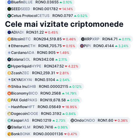
Bluefin
BLUE
RON0.03655
0.10%
SEED
SEED
RON0.001782
14.14%
Cetus Protocol
CETUS
RON0.0797
0.52%
Cele mai vizitate criptomonede
ADI
ADI
RON31.22
0.45%
Bitcoin
BTC
RON294,519.85
XRP
XRP
RON4.71
0.46%
0.11%
Ethereum
ETH
RON8,705.75
Pi
PI
RON0.4144
0.15%
3.24%
Cardano
ADA
RON0.905
1.49%
Solana
SOL
RON342.08
2.11%
Hyperliquid
HYPE
RON247.52
4.22%
Zcash
ZEC
RON2,259.31
2.81%
SKYAI
SKYAI
RON0.5104
2.54%
Shiba Inu
SHIB
RON0.00002115
0.12%
Biconomy
BICO
RON0.2568
14.79%
PAX Gold
PAXG
RON19,678.58
0.13%
Hashflow
HFT
RON0.05649
16.95%
Dogecoin
DOGE
RON0.3192
0.84%
Kaspa
KAS
RON0.1219
Ondo
ONDO
RON1.60
2.73%
0.36%
Stellar
XLM
RON0.7416
0.98%
Bonk
BONK
RON0.00001136
0.47%