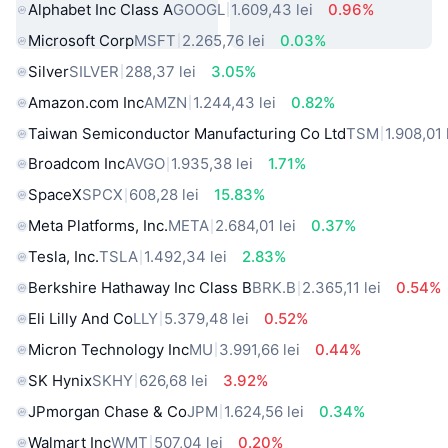
Alphabet Inc Class A
GOOGL
1.609,43 lei
0.96%
Microsoft Corp
MSFT
2.265,76 lei
0.03%
Silver
SILVER
288,37 lei
3.05%
Amazon.com Inc
AMZN
1.244,43 lei
0.82%
Taiwan Semiconductor Manufacturing Co Ltd
TSM
1.908,01 
Broadcom Inc
AVGO
1.935,38 lei
1.71%
SpaceX
SPCX
608,28 lei
15.83%
Meta Platforms, Inc.
META
2.684,01 lei
0.37%
Tesla, Inc.
TSLA
1.492,34 lei
2.83%
Berkshire Hathaway Inc Class B
BRK.B
2.365,11 lei
0.54%
Eli Lilly And Co
LLY
5.379,48 lei
0.52%
Micron Technology Inc
MU
3.991,66 lei
0.44%
SK Hynix
SKHY
626,68 lei
3.92%
JPmorgan Chase & Co
JPM
1.624,56 lei
0.34%
Walmart Inc
WMT
507,04 lei
0.20%