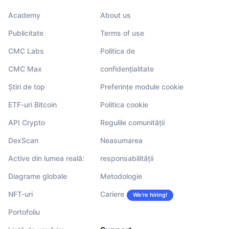
Academy
About us
Publicitate
Terms of use
CMC Labs
Politica de
CMC Max
confidențialitate
Știri de top
Preferințe module cookie
ETF-uri Bitcoin
Politica cookie
API Crypto
Regulile comunității
DexScan
Neasumarea
Active din lumea reală:
responsabilității
Diagrame globale
Metodologie
NFT-uri
Cariere
We’re hiring!
Portofoliu