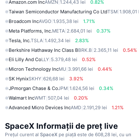
Amazon.com Inc
AMZN
1.244,43 lei
0.82%
Taiwan Semiconductor Manufacturing Co Ltd
TSM
1.908,01 
Broadcom Inc
AVGO
1.935,38 lei
1.71%
Meta Platforms, Inc.
META
2.684,01 lei
0.37%
Tesla, Inc.
TSLA
1.492,34 lei
2.83%
Berkshire Hathaway Inc Class B
BRK.B
2.365,11 lei
0.54%
Eli Lilly And Co
LLY
5.379,48 lei
0.52%
Micron Technology Inc
MU
3.991,66 lei
0.44%
SK Hynix
SKHY
626,68 lei
3.92%
JPmorgan Chase & Co
JPM
1.624,56 lei
0.34%
Walmart Inc
WMT
507,04 lei
0.20%
Advanced Micro Devices Inc
AMD
2.191,29 lei
1.21%
SpaceX Informații de preț live
Prețul curent al
SpaceX
pe piață este de 608,28 lei, cu un