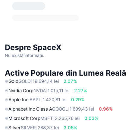
Despre SpaceX
Nu există informații.
Active Populare din Lumea Reală
Gold
GOLD
19.694,14 lei
2.07%
Nvidia Corp
NVDA
1.015,11 lei
2.27%
Apple Inc.
AAPL
1.420,81 lei
0.29%
Alphabet Inc Class A
GOOGL
1.609,43 lei
0.96%
Microsoft Corp
MSFT
2.265,76 lei
0.03%
Silver
SILVER
288,37 lei
3.05%