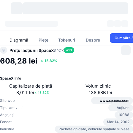
Criptomonede
Tablouri de bord
Criptomonede
Cumpără 
Diagramă
Piețe
Tokenuri
Despre
DexScan
Piețe
Clasament
Prețul acțiunii SpaceX
#
10
SPCX
608,28 lei
15.82%
Semnale
Burse
Categorii
New
Prezentare generală a pieței
Cele mai populare
Community
Istoric capturi
Piața Spot
Schimburi centralizate:
SpaceX Info
Capitalizare de piață
Volum zilnic
Nou
Feed-uri
API
Deblocări de tokenuri
Nr. de criptomonede
8,01T lei
138,68B lei
Spot
15.82%
Site web
www.spacex.com
Câștigători
Subiecte
Randamente
Produse
Trezoreriile Bitcoin
Derivate
API
Tipul activului
Acțiune
Angajați
10088
Explorator de meme
Evenimente live
Active din lumea reală:
Trezoreriile BNB
Produse
API Crypto
Fondat
Mar 14, 2002
Schimburi descentralizate:
Industrie
Rachete ghidate, vehicule spațiale și piese