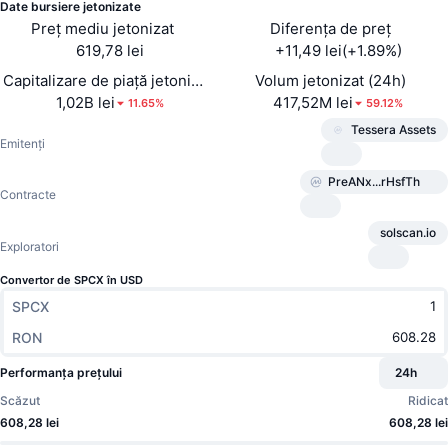
Top Traderi
Articole
Intrări/Ieșiri de pe Exchange-uri
Date bursiere jetonizate
API DEX
Convertor
Clasamente
Spot
Preț mediu jetonizat
Diferența de preț
619,78 lei
+11,49 lei(+1.89%)
Sentiment
Întreprindere
Buletin informativ
Indicatori
În tendințe
Derivate
Capitalizare de piață jetonizată
Volum jetonizat (24h)
1,02B lei
417,52M lei
11.65%
59.12%
Prețuri
CMC Launch
Urmează
Indicele de frică și lăcomie.
Tessera Assets
Emitenți
Resurse
CMC Labs
Adăugate recent
Indicele de sezon pentru Altcoin
PreANx...rHsfTh
Contracte
CMC Max
Câștigători și Pierzători
Indicatori ai ciclului de piață
Documentație
solscan.io
Exploratori
Știri de top
Cele mai vizitate
Supremația Bitcoin
Întrebări frecvente
Convertor de SPCX în USD
Bot Telegram
SPCX
Sentimentul comunitar
Indicele CoinMarketCap 20
Integrări IA
RON
Publicitate
Clasament lanț
Indicele CoinMarketCap 100
Performanța prețului
24h
Hub de agenți CMC
Scăzut
Ridicat
Piețe de predicție
Fluxuri ETF
Widgeturi site
608,28 lei
608,28 lei
Piață de Abilități