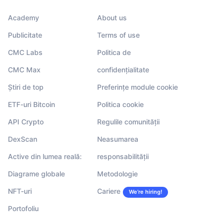
Academy
About us
Publicitate
Terms of use
CMC Labs
Politica de
CMC Max
confidențialitate
Știri de top
Preferințe module cookie
ETF-uri Bitcoin
Politica cookie
API Crypto
Regulile comunității
DexScan
Neasumarea
Active din lumea reală:
responsabilității
Diagrame globale
Metodologie
NFT-uri
Cariere
We’re hiring!
Portofoliu