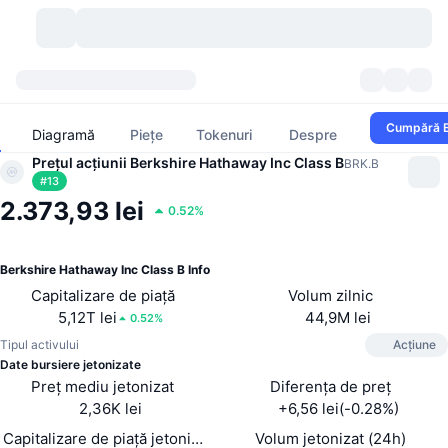
Criptomonede
Tablouri de bord
Criptomonede
Cumpără 
Diagramă
Piețe
Tokenuri
Despre
DexScan
Prețul acțiunii Berkshire Hathaway Inc Class B
Piețe
Clasament
BRK.B
#
13
2.373,93 lei
Semnale
Burse
0.52%
Categorii
New
Prezentare generală a pieței
Cele mai populare
Community
Istoric capturi
Piața Spot
Schimburi centralizate:
Berkshire Hathaway Inc Class B Info
Capitalizare de piață
Volum zilnic
Nou
Feed-uri
API
Deblocări de tokenuri
Nr. de criptomonede
Spot
5,12T lei
44,9M lei
0.52%
Tipul activului
Acțiune
Câștigători
Subiecte
Randamente
Produse
Trezoreriile Bitcoin
Derivate
API
Date bursiere jetonizate
Preț mediu jetonizat
Diferența de preț
Explorator de meme
Evenimente live
Active din lumea reală:
Trezoreriile BNB
2,36K lei
+6,56 lei(-0.28%)
Produse
API Crypto
Schimburi descentralizate:
Capitalizare de piață jetonizată
Volum jetonizat (24h)