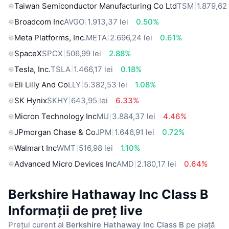
Taiwan Semiconductor Manufacturing Co Ltd
TSM
1.879,62 
Broadcom Inc
AVGO
1.913,37 lei
0.50%
Meta Platforms, Inc.
META
2.696,24 lei
0.61%
SpaceX
SPCX
506,99 lei
2.88%
Tesla, Inc.
TSLA
1.466,17 lei
0.18%
Eli Lilly And Co
LLY
5.382,53 lei
1.08%
SK Hynix
SKHY
643,95 lei
6.33%
Micron Technology Inc
MU
3.884,37 lei
4.46%
JPmorgan Chase & Co
JPM
1.646,91 lei
0.72%
Walmart Inc
WMT
516,98 lei
1.10%
Advanced Micro Devices Inc
AMD
2.180,17 lei
0.64%
Berkshire Hathaway Inc Class B
Informații de preț live
Prețul curent al
Berkshire Hathaway Inc Class B
pe piață