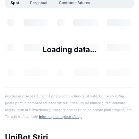
Spot
Perpetual
Contracte futures
Loading data...
Avertisment: Această pagină poate conține link-uri afiliate. CoinMarketCap
poate primi o compensare dacă vizitezi orice link de afiliere și faci anumite
acțiuni, cum ar fi înscrierea și tranzacționarea folosind aceste platforme afiliate.
Te rugăm să consulți
Informații complete afiliați
.
UniBot Știri