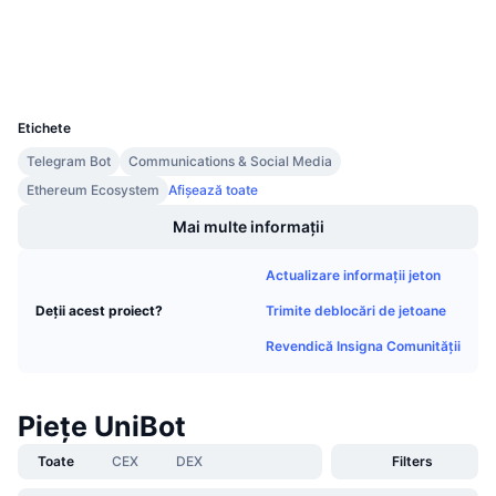
Vânzări viitoare
Explorers
etherscan.io
Rate de finanțare
Învață și Câștigă
Wallets
UCID
27009
Calendare
Etichete
Calendar ICO
Telegram Bot
Communications & Social Media
Ethereum Ecosystem
Afișează toate
Calendar evenimente
Mai multe informații
Actualizare informații jeton
Trimite deblocări de jetoane
Deții acest proiect?
Revendică Insigna Comunității
Piețe UniBot
Toate
CEX
DEX
Filters