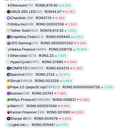
Ethereum
ETH
RON8,679.50
0.23%
UNUS SED LEO
LEO
RON44.07
0.75%
Chainlink
LINK
RON37.15
0.38%
Shiba Inu
SHIB
RON0.00002106
1.24%
Tether Gold
XAUt
RON19,615.52
1.62%
Graphlinq Chain
GLQ
RON0.009445
0.01%
UFO Gaming
UFO
RON0.0000001242
0.39%
Hakka.Finance
HAKKA
RON0.008119
70.90%
Ethervista
VISTA
RON3.23
7.40%
HyperCycle
HYPC
RON0.01985
0.34%
KOMPETE
KOMPETE
RON0.004215
0.39%
Spectral
SPEC
RON0.2134
33.97%
Shrub
SHRUB
RON0.003239
0.95%
Pepe 2.0 (pepe20.vip)
PEPE2.0
RON0.000000006726
1.00%
Koinos
KOIN
RON0.03743
1.38%
Niftyx Protocol
SHROOM
RON0.008821
0.38%
Wat
WAT
RON0.000001054
0.40%
Kaizen Finance
KZEN
RON0.001065
0.55%
Sharpe AI
SAI
RON0.004076
2.93%
LightLink
LL
RON0.005461
0.77%