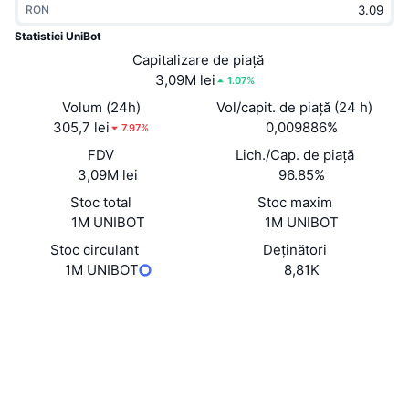
RON
În tendințe
ETF-uri cripto
Descoperă
CMC MCP
Statistici UniBot
Nou
Capitalizare de piață
ETF-uri Bitcoin
x402
Știri
3,09M lei
1.07%
Cripto
ETF-uri Ethereum
Volum (24h)
Vol/capit. de piață (24 h)
Academy
305,7 lei
0,009886%
7.97%
Politică
FDV
Lich./Cap. de piață
Analiza tehnica
Cercetare
3,09M lei
96.85%
Sports
Stoc total
Stoc maxim
RSI
Videoclipuri
1M UNIBOT
1M UNIBOT
Finanțe
MACD
Stoc circulant
Deținători
Glosar
1M UNIBOT
8,81K
Tehnologie
Site web
Website
Derivate
Campanii
Rețele sociale
NFT
Prezentare generală
Evenimentele Airdrop
Contracte
0xf819...07c3c9
3.5
Rating (CertiK)
Statistici generale NFT
Lichidări
Recompense sub formă de diamante
Audits