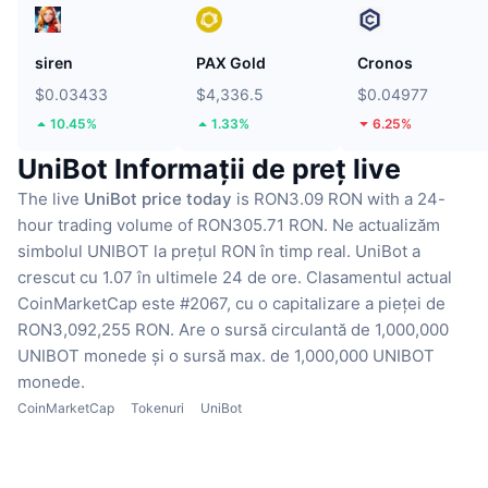
siren
PAX Gold
Cronos
$0.03433
$4,336.5
$0.04977
10.45%
1.33%
6.25%
UniBot Informații de preț live
The live
UniBot price today
is RON3.09 RON with a 24-
hour trading volume of RON305.71 RON.
Ne actualizăm
simbolul UNIBOT la prețul RON în timp real.
UniBot a
crescut cu 1.07 în ultimele 24 de ore.
Clasamentul actual
CoinMarketCap este #2067, cu o capitalizare a pieței de
RON3,092,255 RON.
Are o sursă circulantă de 1,000,000
UNIBOT monede
și o sursă max. de 1,000,000 UNIBOT
monede.
CoinMarketCap
Tokenuri
UniBot