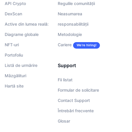
API Crypto
Regulile comunității
DexScan
Neasumarea
Active din lumea reală:
responsabilității
Diagrame globale
Metodologie
NFT-uri
Cariere
We’re hiring!
Portofoliu
Support
Listă de urmărire
Mâzgălituri
Fii listat
Hartă site
Formular de solicitare
Contact Support
Întrebări frecvente
Glosar