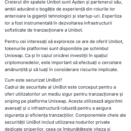
Creierul din spatele Unibot sunt Ayden și partenerul său,
ambii aducând o bogăție de experiență din rolurile lor
anterioare la giganții tehnologici și startup-uri. Expertiza
lor a fost instrumentală în dezvoltarea infrastructurii
sofisticate de tranzacționare a Unibot.
Pentru cei interesați să exploreze ce are de oferit Unibot,
tokenurile platformei sunt disponibile pe schimbul
Uniswap. Ca și în cazul oricărei investiții în spațiul
criptomonedelor, este important să efectuați o cercetare
amănunțită și să luați în considerare riscurile implicate.
Cum este securizat UniBot?
Cadrul de securitate al UniBot este conceput pentru a
oferi utilizatorilor un mediu sigur pentru tranzacționare și
sniping pe platforma Uniswap. Acesta utilizează algoritmi
avansați și o infrastructură robustă pentru a asigura
siguranța și eficiența tranzacțiilor. Componentele cheie ale
securității UniBot includ utilizarea nodurilor private
dedicate sniperilor, ceea ce îmbunătățește viteza și