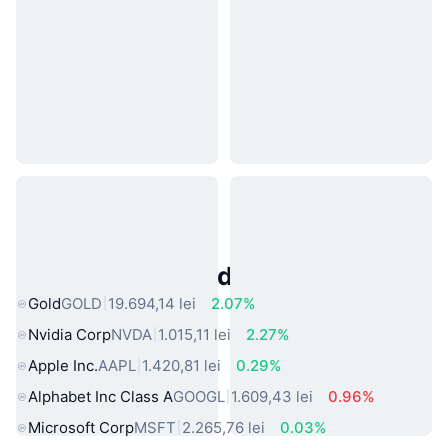
Active Populare din Lumea Reală
Gold
GOLD
19.694,14 lei
2.07%
Nvidia Corp
NVDA
1.015,11 lei
2.27%
Apple Inc.
AAPL
1.420,81 lei
0.29%
Alphabet Inc Class A
GOOGL
1.609,43 lei
0.96%
Microsoft Corp
MSFT
2.265,76 lei
0.03%