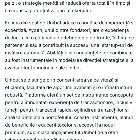
pe zi, o strategie menită să reducă oferta totală în timp și
să crească potențial valoarea tokenului.
Echipa din spatele Unibot aduce o bogăție de experiență și
expertiză. Ayden, unul dintre fondatori, are o experiență
de lucru cu o companie de tehnologie de frunte, în timp ce
partenerul său a contribuit la succesul unei startup-uri de
învățare automată. Abilitățile și cunoștințele lor combinate
au fost instrumentale în modelarea direcției strategice și a
avansurilor tehnologice ale Unibot.
Unibot se distinge prin concentrarea sa pe viteză și
eficiență, facilitată de algoritmi avansați și o infrastructură
robustă. Platforma oferă un set de instrumente concepute
pentru a îmbunătăți experiența de tranzacționare, inclusiv
funcții pentru tranzacții rapide, oglindirea tranzacțiilor și
analiză detaliată a portofelului. Aceste instrumente, alături
de beneficiile reducerii taxelor și accesul la noduri
premium, subliniază angajamentul Unibot de a oferi
valoare deținătorilor săi de tokenuri.