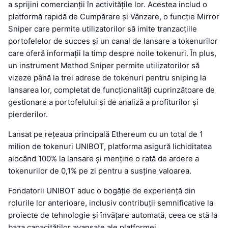
a sprijini comercianții în activitățile lor. Acestea includ o
platformă rapidă de Cumpărare și Vânzare, o funcție Mirror
Sniper care permite utilizatorilor să imite tranzacțiile
portofelelor de succes și un canal de lansare a tokenurilor
care oferă informații la timp despre noile tokenuri. În plus,
un instrument Method Sniper permite utilizatorilor să
vizeze până la trei adrese de tokenuri pentru sniping la
lansarea lor, completat de funcționalități cuprinzătoare de
gestionare a portofelului și de analiză a profiturilor și
pierderilor.
Lansat pe rețeaua principală Ethereum cu un total de 1
milion de tokenuri UNIBOT, platforma asigură lichiditatea
alocând 100% la lansare și menține o rată de ardere a
tokenurilor de 0,1% pe zi pentru a susține valoarea.
Fondatorii UNIBOT aduc o bogăție de experiență din
rolurile lor anterioare, inclusiv contribuții semnificative la
proiecte de tehnologie și învățare automată, ceea ce stă la
baza capacităților avansate ale platformei.