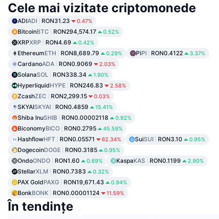
Cele mai vizitate criptomonede
ADI
ADI
RON31.23
0.47%
Bitcoin
BTC
RON294,574.17
0.52%
XRP
XRP
RON4.69
0.42%
Ethereum
ETH
RON8,689.79
Pi
PI
RON0.4122
0.29%
3.37%
Cardano
ADA
RON0.9069
2.03%
Solana
SOL
RON338.34
1.90%
Hyperliquid
HYPE
RON246.83
2.58%
Zcash
ZEC
RON2,299.15
0.03%
SKYAI
SKYAI
RON0.4859
15.41%
Shiba Inu
SHIB
RON0.00002118
0.92%
Biconomy
BICO
RON0.2795
45.59%
Hashflow
HFT
RON0.05571
Sui
SUI
RON3.10
62.34%
0.95%
Dogecoin
DOGE
RON0.3185
0.95%
Ondo
ONDO
RON1.60
Kaspa
KAS
RON0.1199
0.69%
2.90%
Stellar
XLM
RON0.7383
0.32%
PAX Gold
PAXG
RON19,671.43
0.94%
Bonk
BONK
RON0.00001124
11.59%
În tendințe