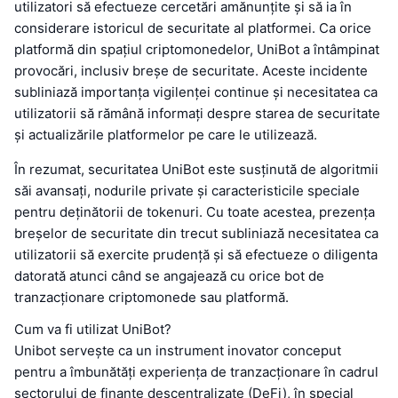
utilizatori să efectueze cercetări amănunțite și să ia în
considerare istoricul de securitate al platformei. Ca orice
platformă din spațiul criptomonedelor, UniBot a întâmpinat
provocări, inclusiv breșe de securitate. Aceste incidente
subliniază importanța vigilenței continue și necesitatea ca
utilizatorii să rămână informați despre starea de securitate
și actualizările platformelor pe care le utilizează.
În rezumat, securitatea UniBot este susținută de algoritmii
săi avansați, nodurile private și caracteristicile speciale
pentru deținătorii de tokenuri. Cu toate acestea, prezența
breșelor de securitate din trecut subliniază necesitatea ca
utilizatorii să exercite prudență și să efectueze o diligenta
datorată atunci când se angajează cu orice bot de
tranzacționare criptomonede sau platformă.
Cum va fi utilizat UniBot?
Unibot servește ca un instrument inovator conceput
pentru a îmbunătăți experiența de tranzacționare în cadrul
sectorului de finanțe descentralizate (DeFi), în special