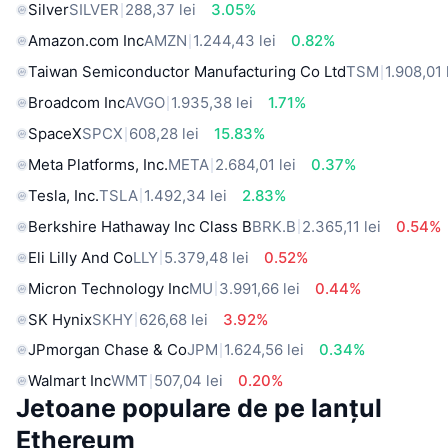
Silver
SILVER
288,37 lei
3.05%
Amazon.com Inc
AMZN
1.244,43 lei
0.82%
Taiwan Semiconductor Manufacturing Co Ltd
TSM
1.908,01 
Broadcom Inc
AVGO
1.935,38 lei
1.71%
SpaceX
SPCX
608,28 lei
15.83%
Meta Platforms, Inc.
META
2.684,01 lei
0.37%
Tesla, Inc.
TSLA
1.492,34 lei
2.83%
Berkshire Hathaway Inc Class B
BRK.B
2.365,11 lei
0.54%
Eli Lilly And Co
LLY
5.379,48 lei
0.52%
Micron Technology Inc
MU
3.991,66 lei
0.44%
SK Hynix
SKHY
626,68 lei
3.92%
JPmorgan Chase & Co
JPM
1.624,56 lei
0.34%
Walmart Inc
WMT
507,04 lei
0.20%
Jetoane populare de pe lanțul
Ethereum