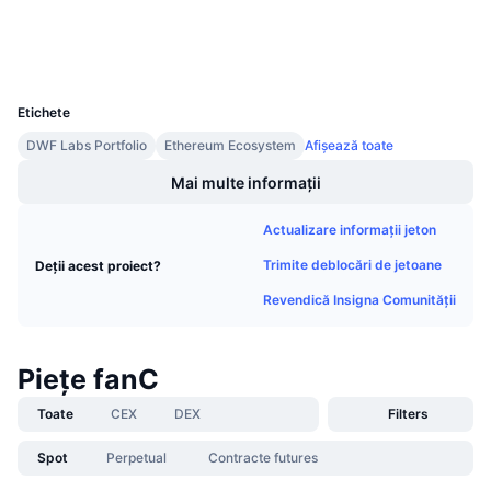
Vânzări viitoare
Explorers
etherscan.io
Rate de finanțare
Învață și Câștigă
Wallets
UCID
17450
Calendare
Etichete
DWF Labs Portfolio
Ethereum Ecosystem
Afișează toate
Calendar ICO
Mai multe informații
Calendar evenimente
Actualizare informații jeton
Trimite deblocări de jetoane
Deții acest proiect?
Revendică Insigna Comunității
Piețe fanC
Toate
CEX
DEX
Filters
Spot
Perpetual
Contracte futures