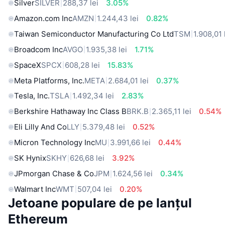
Silver
SILVER
288,37 lei
3.05%
Amazon.com Inc
AMZN
1.244,43 lei
0.82%
Taiwan Semiconductor Manufacturing Co Ltd
TSM
1.908,01 
Broadcom Inc
AVGO
1.935,38 lei
1.71%
SpaceX
SPCX
608,28 lei
15.83%
Meta Platforms, Inc.
META
2.684,01 lei
0.37%
Tesla, Inc.
TSLA
1.492,34 lei
2.83%
Berkshire Hathaway Inc Class B
BRK.B
2.365,11 lei
0.54%
Eli Lilly And Co
LLY
5.379,48 lei
0.52%
Micron Technology Inc
MU
3.991,66 lei
0.44%
SK Hynix
SKHY
626,68 lei
3.92%
JPmorgan Chase & Co
JPM
1.624,56 lei
0.34%
Walmart Inc
WMT
507,04 lei
0.20%
Jetoane populare de pe lanțul
Ethereum