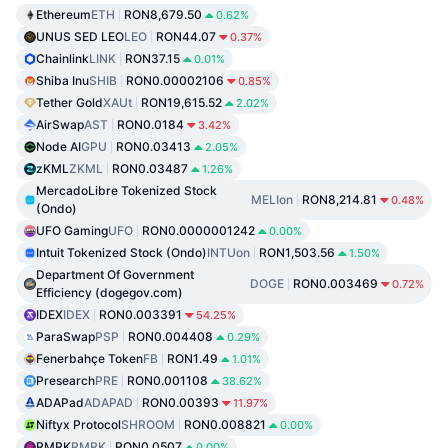
Ethereum
ETH
RON8,679.50
0.62%
UNUS SED LEO
LEO
RON44.07
0.37%
Chainlink
LINK
RON37.15
0.01%
Shiba Inu
SHIB
RON0.00002106
0.85%
Tether Gold
XAUt
RON19,615.52
2.02%
AirSwap
AST
RON0.0184
3.42%
Node AI
GPU
RON0.03413
2.05%
zKML
ZKML
RON0.03487
1.26%
MercadoLibre Tokenized Stock
MELIon
RON8,214.81
0.48%
(Ondo)
UFO Gaming
UFO
RON0.0000001242
0.00%
Intuit Tokenized Stock (Ondo)
INTUon
RON1,503.56
1.50%
Department Of Government
DOGE
RON0.003469
0.72%
Efficiency (dogegov.com)
IDEX
IDEX
RON0.003391
54.25%
ParaSwap
PSP
RON0.004408
0.29%
Fenerbahçe Token
FB
RON1.49
1.01%
Presearch
PRE
RON0.001108
38.62%
ADAPad
ADAPAD
RON0.00393
11.97%
Niftyx Protocol
SHROOM
RON0.008821
0.00%
RMRK
RMRK
RON0.0507
0.00%