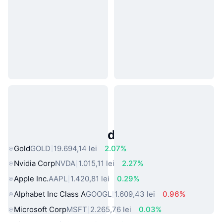
Active Populare din Lumea Reală
Gold
GOLD
19.694,14 lei
2.07%
Nvidia Corp
NVDA
1.015,11 lei
2.27%
Apple Inc.
AAPL
1.420,81 lei
0.29%
Alphabet Inc Class A
GOOGL
1.609,43 lei
0.96%
Microsoft Corp
MSFT
2.265,76 lei
0.03%