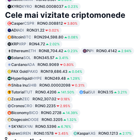
XYRO
XYRO
RON0.0008037
0.23%
Cele mai vizitate criptomonede
Casper
CSPR
RON0.008812
3.80%
ADI
ADI
RON31.22
0.02%
Bitcoin
BTC
RON294,598.80
0.08%
XRP
XRP
RON4.72
2.02%
Ethereum
ETH
RON8,704.42
Pi
PI
RON0.4142
0.23%
2.94%
Solana
SOL
RON345.57
3.41%
Cardano
ADA
RON0.9069
0.80%
PAX Gold
PAXG
RON19,686.43
0.04%
Hyperliquid
HYPE
RON249.48
1.29%
Shiba Inu
SHIB
RON0.00002098
0.31%
Tutorial
TUT
RON0.4206
Sui
SUI
RON3.15
141.50%
3.21%
Zcash
ZEC
RON2,307.02
0.18%
Cronos
CRO
RON0.2235
2.95%
Biconomy
BICO
RON0.2728
14.39%
Dogecoin
DOGE
RON0.3205
1.32%
SKYAI
SKYAI
RON0.5396
6.76%
siren
SIREN
RON0.1578
Kaspa
KAS
RON0.1213
3.45%
2.17%