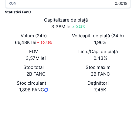
RON
În tendințe
ETF-uri cripto
Descoperă
CMC MCP
Statistici FanC
Nou
Capitalizare de piață
ETF-uri Bitcoin
x402
Știri
3,38M lei
0.74%
Cripto
ETF-uri Ethereum
Volum (24h)
Vol/capit. de piață (24 h)
Academy
66,48K lei
1,96%
80.49%
Politică
FDV
Lich./Cap. de piață
Analiza tehnica
Cercetare
3,57M lei
0.43%
Sports
Stoc total
Stoc maxim
RSI
Videoclipuri
2B FANC
2B FANC
Finanțe
MACD
Stoc circulant
Deținători
Glosar
1,89B FANC
7,45K
Tehnologie
Site web
Website
Whitepaper
Derivate
Campanii
NFT
Rețele sociale
Prezentare generală
Evenimentele Airdrop
Contracte
Statistici generale NFT
0xbB12...06c045
Lichidări
3.0
Recompense sub formă de diamante
Rating (CertiK)