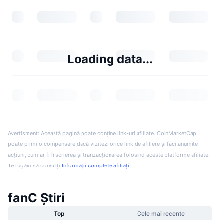
Loading data...
Avertisment: Această pagină poate conține link-uri afiliate. CoinMarketCap
poate primi o compensare dacă vizitezi orice link de afiliere și faci anumite
acțiuni, cum ar fi înscrierea și tranzacționarea folosind aceste platforme afiliate.
Te rugăm să consulți
Informații complete afiliați
.
fanC Știri
Top
Cele mai recente