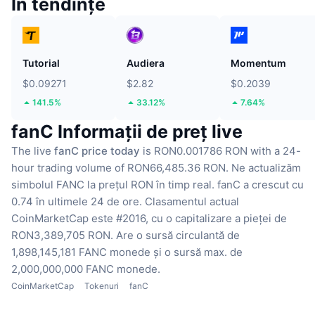
În tendințe
Tutorial
Audiera
Momentum
$0.09271
$2.82
$0.2039
141.5%
33.12%
7.64%
fanC Informații de preț live
The live
fanC price today
is RON0.001786 RON with a 24-
hour trading volume of RON66,485.36 RON.
Ne actualizăm
simbolul FANC la prețul RON în timp real.
fanC a crescut cu
0.74 în ultimele 24 de ore.
Clasamentul actual
CoinMarketCap este #2016, cu o capitalizare a pieței de
RON3,389,705 RON.
Are o sursă circulantă de
1,898,145,181 FANC monede
și o sursă max. de
2,000,000,000 FANC monede.
CoinMarketCap
Tokenuri
fanC