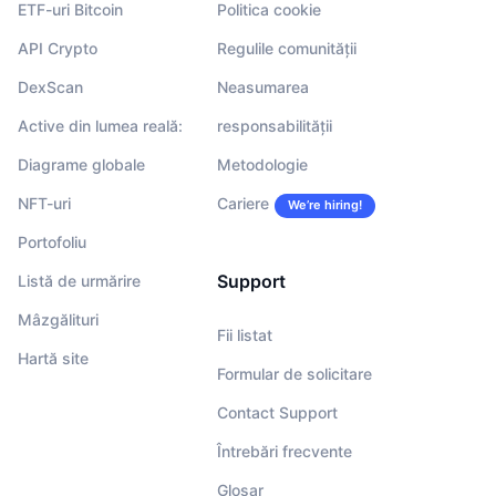
ETF-uri Bitcoin
Politica cookie
API Crypto
Regulile comunității
DexScan
Neasumarea
Active din lumea reală:
responsabilității
Diagrame globale
Metodologie
NFT-uri
Cariere
We’re hiring!
Portofoliu
Support
Listă de urmărire
Mâzgălituri
Fii listat
Hartă site
Formular de solicitare
Contact Support
Întrebări frecvente
Glosar