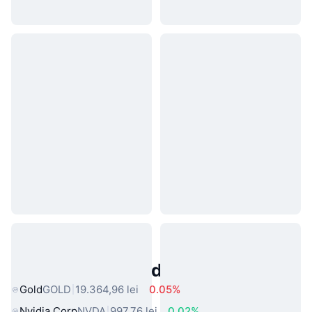
Active Populare din Lumea Reală
Gold
GOLD
19.364,96 lei
0.05%
Nvidia Corp
NVDA
997,76 lei
0.02%