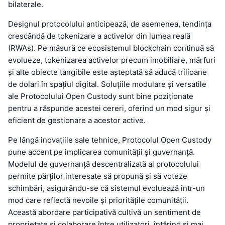
bilaterale.
Designul protocolului anticipează, de asemenea, tendința
crescândă de tokenizare a activelor din lumea reală
(RWAs). Pe măsură ce ecosistemul blockchain continuă să
evolueze, tokenizarea activelor precum imobiliare, mărfuri
și alte obiecte tangibile este așteptată să aducă trilioane
de dolari în spațiul digital. Soluțiile modulare și versatile
ale Protocolului Open Custody sunt bine poziționate
pentru a răspunde acestei cereri, oferind un mod sigur și
eficient de gestionare a acestor active.
Pe lângă inovațiile sale tehnice, Protocolul Open Custody
pune accent pe implicarea comunității și guvernanță.
Modelul de guvernanță descentralizată al protocolului
permite părților interesate să propună și să voteze
schimbări, asigurându-se că sistemul evoluează într-un
mod care reflectă nevoile și prioritățile comunității.
Această abordare participativă cultivă un sentiment de
proprietate și colaborare între utilizatori, întărind și mai