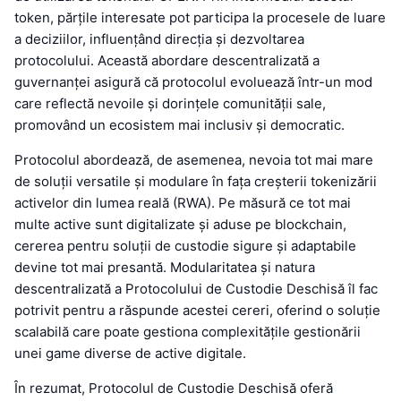
token, părțile interesate pot participa la procesele de luare
a deciziilor, influențând direcția și dezvoltarea
protocolului. Această abordare descentralizată a
guvernanței asigură că protocolul evoluează într-un mod
care reflectă nevoile și dorințele comunității sale,
promovând un ecosistem mai inclusiv și democratic.
Protocolul abordează, de asemenea, nevoia tot mai mare
de soluții versatile și modulare în fața creșterii tokenizării
activelor din lumea reală (RWA). Pe măsură ce tot mai
multe active sunt digitalizate și aduse pe blockchain,
cererea pentru soluții de custodie sigure și adaptabile
devine tot mai presantă. Modularitatea și natura
descentralizată a Protocolului de Custodie Deschisă îl fac
potrivit pentru a răspunde acestei cereri, oferind o soluție
scalabilă care poate gestiona complexitățile gestionării
unei game diverse de active digitale.
În rezumat, Protocolul de Custodie Deschisă oferă