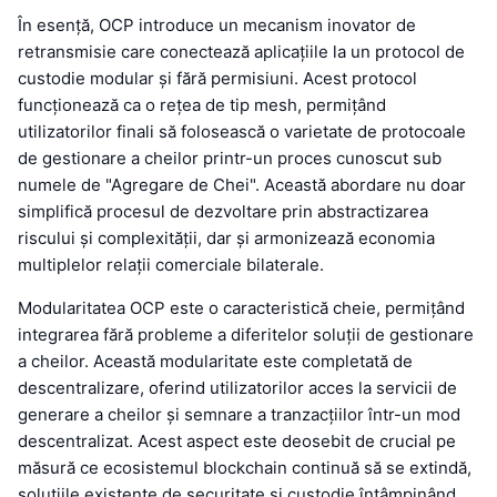
În esență, OCP introduce un mecanism inovator de
retransmisie care conectează aplicațiile la un protocol de
custodie modular și fără permisiuni. Acest protocol
funcționează ca o rețea de tip mesh, permițând
utilizatorilor finali să folosească o varietate de protocoale
de gestionare a cheilor printr-un proces cunoscut sub
numele de "Agregare de Chei". Această abordare nu doar
simplifică procesul de dezvoltare prin abstractizarea
riscului și complexității, dar și armonizează economia
multiplelor relații comerciale bilaterale.
Modularitatea OCP este o caracteristică cheie, permițând
integrarea fără probleme a diferitelor soluții de gestionare
a cheilor. Această modularitate este completată de
descentralizare, oferind utilizatorilor acces la servicii de
generare a cheilor și semnare a tranzacțiilor într-un mod
descentralizat. Acest aspect este deosebit de crucial pe
măsură ce ecosistemul blockchain continuă să se extindă,
soluțiile existente de securitate și custodie întâmpinând