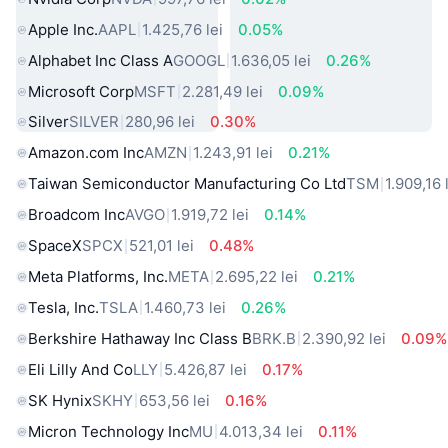
Apple Inc.
AAPL
1.425,76 lei
0.05%
Alphabet Inc Class A
GOOGL
1.636,05 lei
0.26%
Microsoft Corp
MSFT
2.281,49 lei
0.09%
Silver
SILVER
280,96 lei
0.30%
Amazon.com Inc
AMZN
1.243,91 lei
0.21%
Taiwan Semiconductor Manufacturing Co Ltd
TSM
1.909,16 
Broadcom Inc
AVGO
1.919,72 lei
0.14%
SpaceX
SPCX
521,01 lei
0.48%
Meta Platforms, Inc.
META
2.695,22 lei
0.21%
Tesla, Inc.
TSLA
1.460,73 lei
0.26%
Berkshire Hathaway Inc Class B
BRK.B
2.390,92 lei
0.09%
Eli Lilly And Co
LLY
5.426,87 lei
0.17%
SK Hynix
SKHY
653,56 lei
0.16%
Micron Technology Inc
MU
4.013,34 lei
0.11%