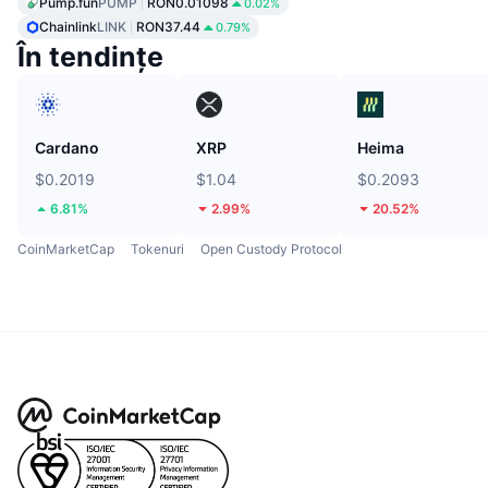
Pump.fun
PUMP
RON0.01098
0.02%
Chainlink
LINK
RON37.44
0.79%
În tendințe
Cardano
XRP
Heima
$0.2019
$1.04
$0.2093
6.81%
2.99%
20.52%
CoinMarketCap
Tokenuri
Open Custody Protocol