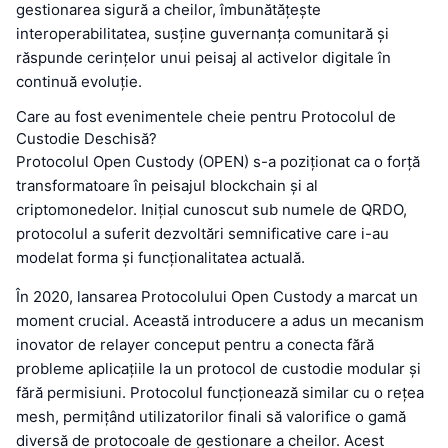
gestionarea sigură a cheilor, îmbunătățește
interoperabilitatea, susține guvernanța comunitară și
răspunde cerințelor unui peisaj al activelor digitale în
continuă evoluție.
Care au fost evenimentele cheie pentru Protocolul de
Custodie Deschisă?
Protocolul Open Custody (OPEN) s-a poziționat ca o forță
transformatoare în peisajul blockchain și al
criptomonedelor. Inițial cunoscut sub numele de QRDO,
protocolul a suferit dezvoltări semnificative care i-au
modelat forma și funcționalitatea actuală.
În 2020, lansarea Protocolului Open Custody a marcat un
moment crucial. Această introducere a adus un mecanism
inovator de relayer conceput pentru a conecta fără
probleme aplicațiile la un protocol de custodie modular și
fără permisiuni. Protocolul funcționează similar cu o rețea
mesh, permițând utilizatorilor finali să valorifice o gamă
diversă de protocoale de gestionare a cheilor. Acest