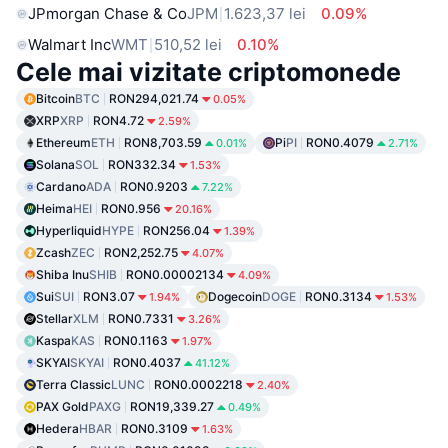
JPmorgan Chase & Co
JPM
1.623,37 lei
0.09%
Walmart Inc
WMT
510,52 lei
0.10%
Cele mai vizitate criptomonede
Bitcoin
BTC
RON294,021.74
0.05%
XRP
XRP
RON4.72
2.59%
Ethereum
ETH
RON8,703.59
Pi
PI
RON0.4079
0.01%
2.71%
Solana
SOL
RON332.34
1.53%
Cardano
ADA
RON0.9203
7.22%
Heima
HEI
RON0.956
20.16%
Hyperliquid
HYPE
RON256.04
1.39%
Zcash
ZEC
RON2,252.75
4.07%
Shiba Inu
SHIB
RON0.00002134
4.09%
Sui
SUI
RON3.07
Dogecoin
DOGE
RON0.3134
1.94%
1.53%
Stellar
XLM
RON0.7331
3.26%
Kaspa
KAS
RON0.1163
1.97%
SKYAI
SKYAI
RON0.4037
41.12%
Terra Classic
LUNC
RON0.0002218
2.40%
PAX Gold
PAXG
RON19,339.27
0.49%
Hedera
HBAR
RON0.3109
1.63%