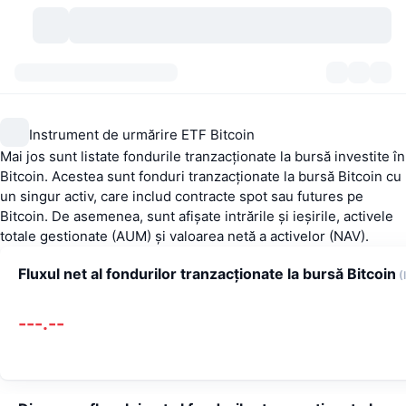
Criptomonede
Tablouri de bord
Criptomonede
Instrument de urmărire ETF Bitcoin
DexScan
Piețe
Clasament
Mai jos sunt listate fondurile tranzacționate la bursă investite în
Bitcoin. Acestea sunt fonduri tranzacționate la bursă Bitcoin cu
Semnale
Burse
Categorii
New
Prezentare generală a pieței
un singur activ, care includ contracte spot sau futures pe
Bitcoin. De asemenea, sunt afișate intrările și ieșirile, activele
Cele mai populare
totale gestionate (AUM) și valoarea netă a activelor (NAV).
Community
Istoric capturi
Piața Spot
Schimburi centralizate:
Fluxul net al fondurilor tranzacționate la bursă Bitcoin
(
Nou
Feed-uri
API
Deblocări de tokenuri
Nr. de criptomonede
Spot
---.--
Câștigători
Subiecte
Randamente
Produse
Trezoreriile Bitcoin
Derivate
API
Explorator de meme
Evenimente live
Active din lumea reală:
Trezoreriile BNB
Produse
API Crypto
Schimburi descentralizate: