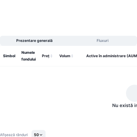
Vânzări viitoare
Rate de finanțare
Învață și Câștigă
Calendare
Prezentare generală
Fluxuri
Calendar ICO
Numele
Simbol
Preţ
Volum
Active în administrare (AUM
Calendar evenimente
fondului
Nu există i
Afișează rânduri
50