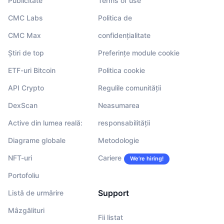
Publicitate
Terms of use
CMC Labs
Politica de
CMC Max
confidențialitate
Știri de top
Preferințe module cookie
ETF-uri Bitcoin
Politica cookie
API Crypto
Regulile comunității
DexScan
Neasumarea
Active din lumea reală:
responsabilității
Diagrame globale
Metodologie
NFT-uri
Cariere
We’re hiring!
Portofoliu
Support
Listă de urmărire
Mâzgălituri
Fii listat