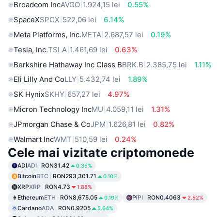
Broadcom Inc
AVGO
1.924,15 lei
0.55%
SpaceX
SPCX
522,06 lei
6.14%
Meta Platforms, Inc.
META
2.687,57 lei
0.19%
Tesla, Inc.
TSLA
1.461,69 lei
0.63%
Berkshire Hathaway Inc Class B
BRK.B
2.385,75 lei
1.11%
Eli Lilly And Co
LLY
5.432,74 lei
1.89%
SK Hynix
SKHY
657,27 lei
4.97%
Micron Technology Inc
MU
4.059,11 lei
1.31%
JPmorgan Chase & Co
JPM
1.626,81 lei
0.82%
Walmart Inc
WMT
510,59 lei
0.24%
Cele mai vizitate criptomonede
ADI
ADI
RON31.42
0.35%
Bitcoin
BTC
RON293,301.71
0.10%
XRP
XRP
RON4.73
1.88%
Ethereum
ETH
RON8,675.05
Pi
PI
RON0.4063
0.19%
2.52%
Cardano
ADA
RON0.9205
5.64%