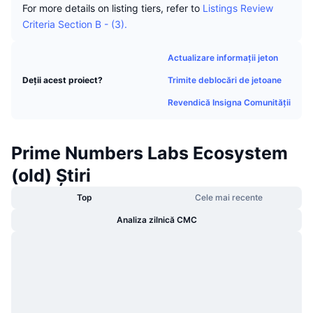
For more details on listing tiers, refer to
Listings Review
În tendințe
ETF-uri cripto
Descoperă
CMC MCP
Criteria Section B - (3).
Nou
ETF-uri Bitcoin
x402
Știri
Actualizare informații jeton
Cripto
ETF-uri Ethereum
Trimite deblocări de jetoane
Deții acest proiect?
Academy
Revendică Insigna Comunității
Politică
Analiza tehnica
Cercetare
Sports
Prime Numbers Labs Ecosystem
RSI
Videoclipuri
(old) Știri
Finanțe
MACD
Glosar
Top
Cele mai recente
Tehnologie
Analiza zilnică CMC
Derivate
Campanii
NFT
Prezentare generală
Evenimentele Airdrop
Statistici generale NFT
Lichidări
Recompense sub formă de diamante