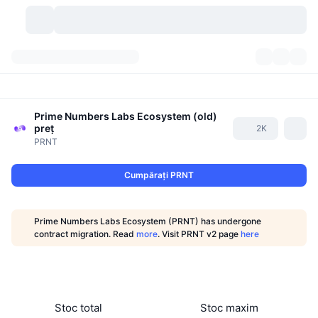
Criptomonede
Tablouri de bord
Criptomonede
DexScan
Prime Numbers Labs Ecosystem (old)
Piețe
Clasament
preț
2K
PRNT
Semnale
Burse
Categorii
New
Prezentare generală a pieței
Cumpărați PRNT
Cele mai populare
Community
Istoric capturi
Piața Spot
Schimburi centralizate:
Nou
Feed-uri
API
Deblocări de tokenuri
Nr. de criptomonede
Spot
Prime Numbers Labs Ecosystem (PRNT) has undergone
contract migration. Read
more
. Visit PRNT v2 page
here
Câștigători
Subiecte
Randamente
Produse
Trezoreriile Bitcoin
Derivate
API
Explorator de meme
Evenimente live
Active din lumea reală:
Trezoreriile BNB
Produse
API Crypto
Schimburi descentralizate:
Stoc total
Stoc maxim