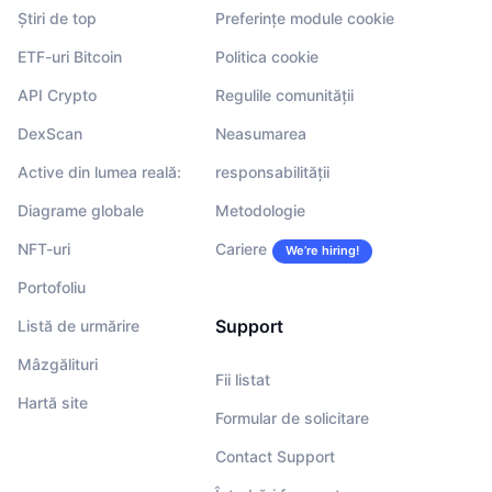
Știri de top
Preferințe module cookie
ETF-uri Bitcoin
Politica cookie
API Crypto
Regulile comunității
DexScan
Neasumarea
Active din lumea reală:
responsabilității
Diagrame globale
Metodologie
NFT-uri
Cariere
We’re hiring!
Portofoliu
Support
Listă de urmărire
Mâzgălituri
Fii listat
Hartă site
Formular de solicitare
Contact Support