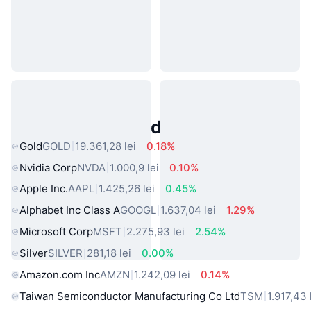
Active Populare din Lumea Reală
Gold
GOLD
19.361,28 lei
0.18%
Nvidia Corp
NVDA
1.000,9 lei
0.10%
Apple Inc.
AAPL
1.425,26 lei
0.45%
Alphabet Inc Class A
GOOGL
1.637,04 lei
1.29%
Microsoft Corp
MSFT
2.275,93 lei
2.54%
Silver
SILVER
281,18 lei
0.00%
Amazon.com Inc
AMZN
1.242,09 lei
0.14%
Taiwan Semiconductor Manufacturing Co Ltd
TSM
1.917,43 