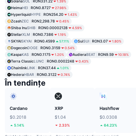
Solana
SOL
RON331.22
1.39%
Heima
HEI
RON0.8727
27.98%
Hyperliquid
HYPE
RON254.20
1.43%
Zcash
ZEC
RON2,298.78
0.45%
Shiba Inu
SHIB
RON0.00002128
4.59%
Stellar
XLM
RON0.7386
1.19%
SKYAI
SKYAI
RON0.4599
Sui
SUI
RON3.07
57.11%
1.80%
Dogecoin
DOGE
RON0.3159
0.54%
Kaspa
KAS
RON0.1175
Audiera
BEAT
RON9.59
1.20%
10.18%
Terra Classic
LUNC
RON0.0002248
0.43%
Chainlink
LINK
RON37.44
1.01%
Hedera
HBAR
RON0.3122
0.74%
În tendințe
Cardano
XRP
Hashflow
$0.2018
$1.04
$0.0308
5.14%
2.33%
64.23%