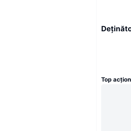
Deținăt
Top acțion