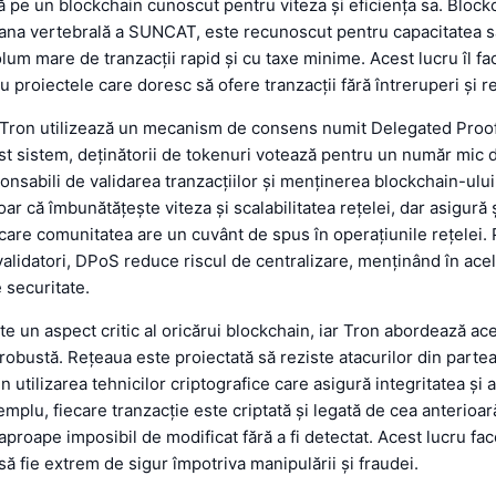
 pe un blockchain cunoscut pentru viteza și eficiența sa. Block
oana vertebrală a SUNCAT, este recunoscut pentru capacitatea s
lum mare de tranzacții rapid și cu taxe minime. Acest lucru îl fa
u proiectele care doresc să ofere tranzacții fără întreruperi și r
 Tron utilizează un mecanism de consens numit Delegated Proof
st sistem, deținătorii de tokenuri votează pentru un număr mic 
onsabili de validarea tranzacțiilor și menținerea blockchain-ulu
ar că îmbunătățește viteza și scalabilitatea rețelei, dar asigură
care comunitatea are un cuvânt de spus în operațiunile rețelei. P
alidatori, DPoS reduce riscul de centralizare, menținând în acel
e securitate.
te un aspect critic al oricărui blockchain, iar Tron abordează ace
 robustă. Rețeaua este proiectată să reziste atacurilor din partea
in utilizarea tehnicilor criptografice care asigură integritatea și 
emplu, fiecare tranzacție este criptată și legată de cea anterioa
aproape imposibil de modificat fără a fi detectat. Acest lucru fac
să fie extrem de sigur împotriva manipulării și fraudei.