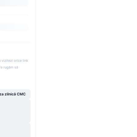
izitezi orice link
. Te rugăm să
za zilnică CMC