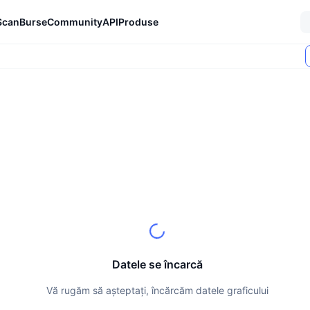
Scan
Burse
Community
API
Produse
Datele se încarcă
Vă rugăm să așteptați, încărcăm datele graficului