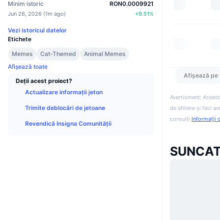
Minim istoric
RON0.0009921
Jun 26, 2026
(
1m ago
)
+
9.51
%
Vezi istoricul datelor
Etichete
Memes
Cat-Themed
Animal Memes
Afișează toate
Afișează pe 
Deții acest proiect?
Actualizare informații jeton
Avertisment: Aceast
Trimite deblocări de jetoane
de afiliere și faci 
consulți
Informații 
Revendică Insigna Comunității
SUNCAT 