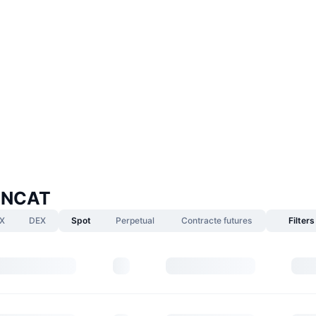
UNCAT
X
DEX
Spot
Perpetual
Contracte futures
Filters