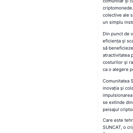
comunitar și că
criptomonede.
colective ale 
un simplu inst
Din punct de 
eficiența și s
să beneficieze
atractivitatea 
costurilor și 
ca o alegere 
Comunitatea S
inovația și co
impulsionarea 
se extinde din
peisajul cript
Care este teh
SUNCAT, o cri