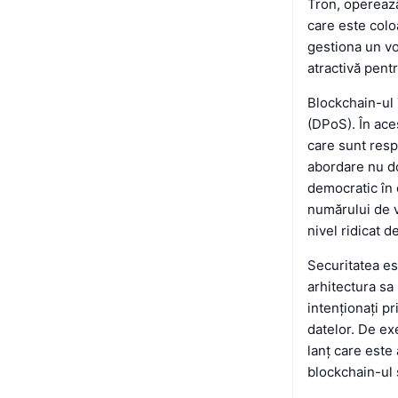
Tron, operează
care este col
gestiona un vo
atractivă pentr
Blockchain-ul
(DPoS). În ace
care sunt resp
abordare nu do
democratic în 
numărului de v
nivel ridicat d
Securitatea es
arhitectura sa
intenționați pr
datelor. De ex
lanț care este 
blockchain-ul 