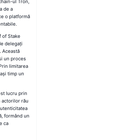
chain-ul Tron,
a de a
ce o platformă
entabile.
 of Stake
de delegați
i. Această
 și un proces
rin limitarea
ași timp un
st lucru prin
 actorilor rău
autenticitatea
ră, formând un
e ca