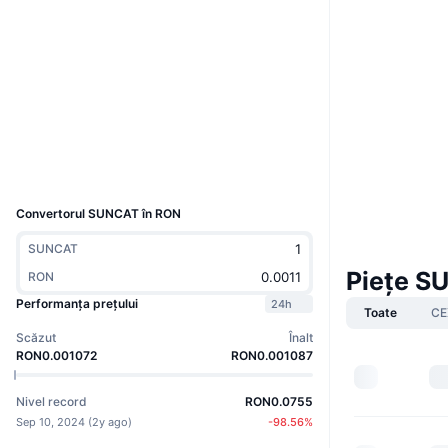
Site web
Website
Rețele sociale
Contracte
TAwAg9...3AqW1d
2.6
Rating (CertiK)
Explorers
tronscan.org
Wallets
UCID
32838
Convertorul SUNCAT în RON
SUNCAT
Piețe S
RON
Performanța prețului
24h
Toate
CE
Scăzut
Înalt
RON0.001072
RON0.001087
Nivel record
RON0.0755
Sep 10, 2024
(
2y ago
)
-98.56
%