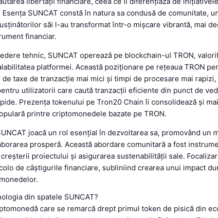
utarea libertății financiare, ceea ce îl diferențiază de inițiativel
 Esența SUNCAT constă în natura sa condusă de comunitate, un
susținătorilor săi l-au transformat într-o mișcare vibrantă, mai d
rument financiar.
vedere tehnic, SUNCAT operează pe blockchain-ul TRON, valori
calabilitatea platformei. Această poziționare pe rețeaua TRON 
 de taxe de tranzacție mai mici și timpi de procesare mai rapizi,
pentru utilizatorii care caută tranzacții eficiente din punct de ve
rapide. Prezența tokenului pe Tron20 Chain îi consolidează și mai
populară printre criptomonedele bazate pe TRON.
UNCAT joacă un rol esențial în dezvoltarea sa, promovând un m
laborarea prosperă. Această abordare comunitară a fost instrume
creșterii proiectului și asigurarea sustenabilității sale. Focali
colo de câștigurile financiare, subliniind crearea unui impact dur
omonedelor.
nologia din spatele SUNCAT?
ptomonedă care se remarcă drept primul token de pisică din ec