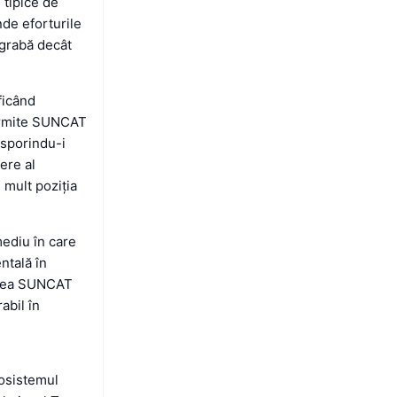
e tipice de
de eforturile
egrabă decât
ficând
permite SUNCAT
 sporindu-i
dere al
 mult poziția
ediu în care
ntală în
zarea SUNCAT
abil în
osistemul