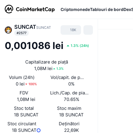
Criptomonede
Tablouri de bord
Dex
SUNCAT
SUNCAT
18K
#2577
0,001086 lei
1.3%
(
24h
)
Capitalizare de piață
1,08M lei
1.3%
Volum (24h)
Vol/capit. de piață (24 h)
0 lei
0%
100%
FDV
Lich./Cap. de piață
1,08M lei
70.65%
Stoc total
Stoc maxim
1B SUNCAT
1B SUNCAT
Stoc circulant
Deținători
1B SUNCAT
22,69K