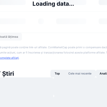
Loading data...
toată lățimea
ă pagină poate conține link-uri afiliate. CoinMarketCap poate primi o compensare dacă v
anumite acțiuni, cum ar fi înscrierea și tranzacționarea folosind aceste platforme afiliate
complete afiliați
.
Știri
Top
Cele mai recente
Anali