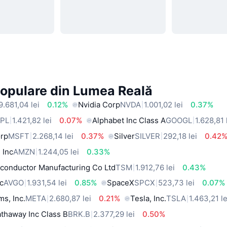
Populare din Lumea Reală
9.681,04 lei
0.12%
Nvidia Corp
NVDA
1.001,02 lei
0.37%
PL
1.421,82 lei
0.07%
Alphabet Inc Class A
GOOGL
1.628,81 
orp
MSFT
2.268,14 lei
0.37%
Silver
SILVER
292,18 lei
0.42
 Inc
AMZN
1.244,05 lei
0.33%
conductor Manufacturing Co Ltd
TSM
1.912,76 lei
0.43%
c
AVGO
1.931,54 lei
0.85%
SpaceX
SPCX
523,73 lei
0.07%
ms, Inc.
META
2.680,87 lei
0.21%
Tesla, Inc.
TSLA
1.463,21 le
thaway Inc Class B
BRK.B
2.377,29 lei
0.50%