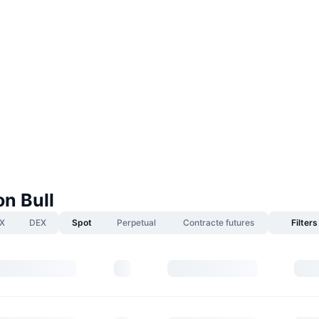
on Bull
X
DEX
Spot
Perpetual
Contracte futures
Filters