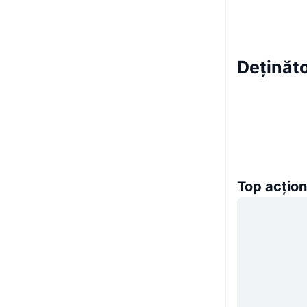
Deținăto
Top acțion