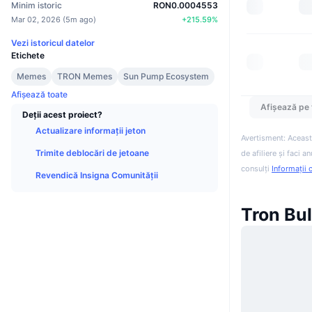
Minim istoric
RON0.0004553
Mar 02, 2026
(
5m ago
)
+
215.59
%
Vezi istoricul datelor
Etichete
Memes
TRON Memes
Sun Pump Ecosystem
Afișează toate
Afișează pe 
Deții acest proiect?
Actualizare informații jeton
Avertisment: Aceast
Trimite deblocări de jetoane
de afiliere și faci 
consulți
Informații 
Revendică Insigna Comunității
Tron Bull