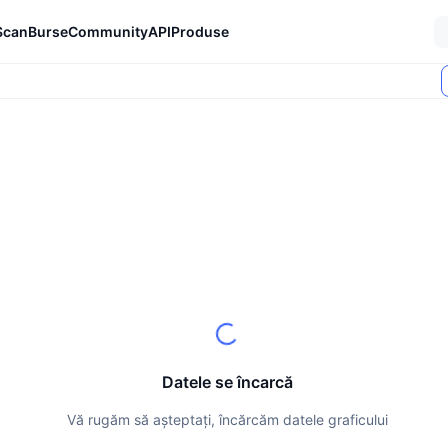
Scan
Burse
Community
API
Produse
Datele se încarcă
Vă rugăm să așteptați, încărcăm datele graficului