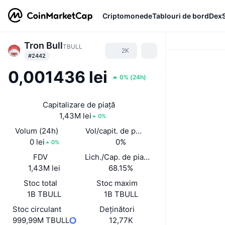
Criptomonede
Tablouri de bord
Dex
Tron Bull
TBULL
2K
#2442
0,001436 lei
0%
(
24h
)
Capitalizare de piață
1,43M lei
0%
Volum (24h)
Vol/capit. de piață (24 h)
0 lei
0%
0%
FDV
Lich./Cap. de piață
1,43M lei
68.15%
Stoc total
Stoc maxim
1B TBULL
1B TBULL
Stoc circulant
Deținători
999,99M TBULL
12,77K