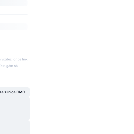
izitezi orice link
. Te rugăm să
za zilnică CMC