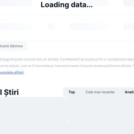
Loading data...
toată lățimea
ă pagină poate conține link-uri afiliate. CoinMarketCap poate primi o compensare dacă v
anumite acțiuni, cum ar fi înscrierea și tranzacționarea folosind aceste platforme afiliate
complete afiliați
.
 Știri
Top
Cele mai recente
Anali