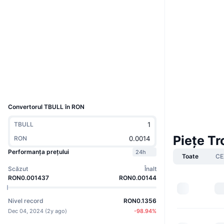
Site web
Website
Rețele sociale
Contracte
TPeoxx...xNQQ45
3.2
Rating (CertiK)
Explorers
tronscan.org
Wallets
UCID
32964
Convertorul TBULL în RON
TBULL
Piețe Tr
RON
Performanța prețului
24h
Toate
CE
Scăzut
Înalt
RON0.001437
RON0.00144
Nivel record
RON0.1356
Dec 04, 2024
(
2y ago
)
-98.94
%