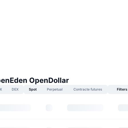
penEden OpenDollar
X
DEX
Spot
Perpetual
Contracte futures
Filters