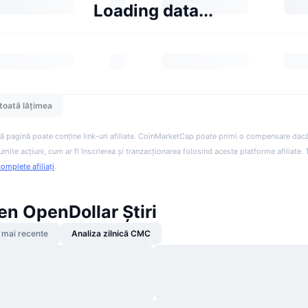
Loading data...
toată lățimea
ă pagină poate conține link-uri afiliate. CoinMarketCap poate primi o compensare dacă v
anumite acțiuni, cum ar fi înscrierea și tranzacționarea folosind aceste platforme afiliate
complete afiliați
.
n OpenDollar Știri
 mai recente
Analiza zilnică CMC