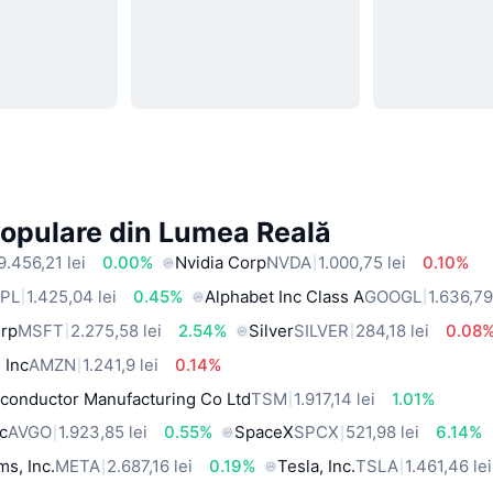
Populare din Lumea Reală
9.456,21 lei
0.00%
Nvidia Corp
NVDA
1.000,75 lei
0.10%
PL
1.425,04 lei
0.45%
Alphabet Inc Class A
GOOGL
1.636,79
orp
MSFT
2.275,58 lei
2.54%
Silver
SILVER
284,18 lei
0.08
 Inc
AMZN
1.241,9 lei
0.14%
conductor Manufacturing Co Ltd
TSM
1.917,14 lei
1.01%
c
AVGO
1.923,85 lei
0.55%
SpaceX
SPCX
521,98 lei
6.14%
ms, Inc.
META
2.687,16 lei
0.19%
Tesla, Inc.
TSLA
1.461,46 lei