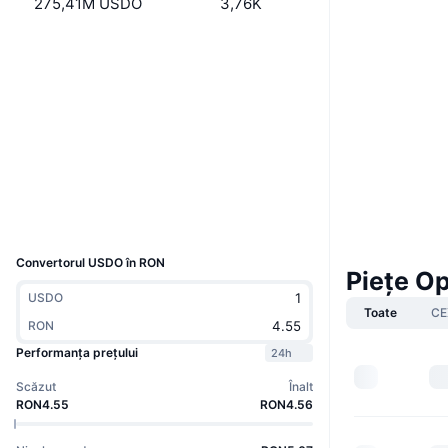
275,41M USDO
3,76K
Site web
Website
Whitepaper
Rețele sociale
0x8238...823bfe
Contracte
etherscan.io
Explorers
Wallets
UCID
36067
Convertorul USDO în RON
Piețe O
USDO
Toate
CE
RON
Performanța prețului
24h
Scăzut
Înalt
RON4.55
RON4.56