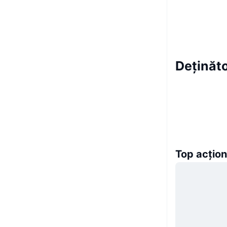
Deținăt
Top acțion