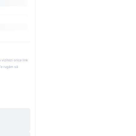
izitezi orice link
. Te rugăm să