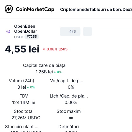
Criptomonede
Tablouri de bord
Dex
OpenEden
OpenDollar
476
#7255
USDO
4,55 lei
0.08%
(
24h
)
Capitalizare de piață
1,25B lei
0%
Volum (24h)
Vol/capit. de piață (24 h)
0 lei
0%
0%
FDV
Lich./Cap. de piață
124,14M lei
0.00%
Stoc total
Stoc maxim
27,26M USDO
∞
Stoc circulant auto-raportat
Deținători