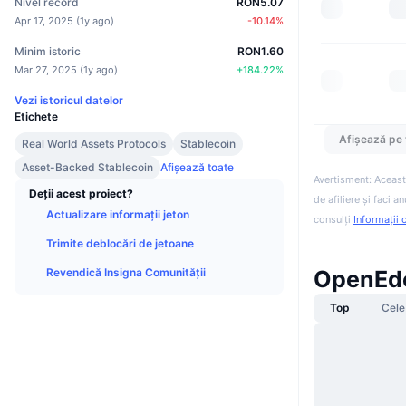
Nivel record
RON5.07
Apr 17, 2025
(
1y ago
)
-10.14
%
Minim istoric
RON1.60
Mar 27, 2025
(
1y ago
)
+
184.22
%
Vezi istoricul datelor
Etichete
Afișează pe 
Real World Assets Protocols
Stablecoin
Asset-Backed Stablecoin
Afișează toate
Avertisment: Aceast
Deții acest proiect?
de afiliere și faci 
Actualizare informații jeton
consulți
Informații 
Trimite deblocări de jetoane
Revendică Insigna Comunității
OpenEde
Top
Cele