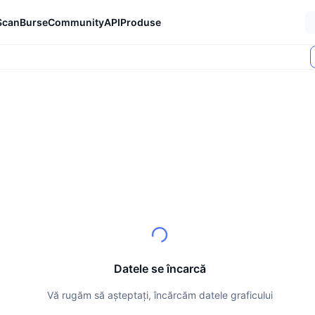
Scan
Burse
Community
API
Produse
Datele se încarcă
Vă rugăm să așteptați, încărcăm datele graficului