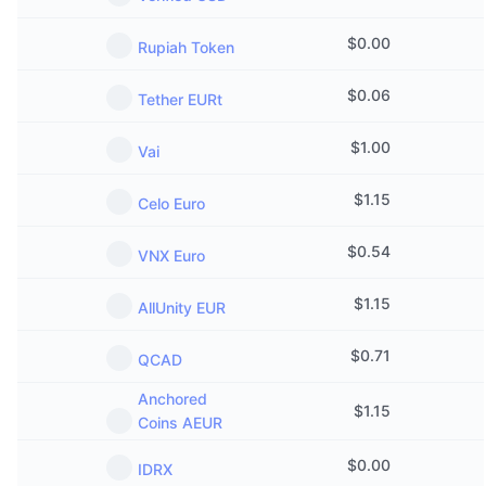
$
0.00
Rupiah Token
$
0.06
Tether EURt
$
1.00
Vai
$
1.15
Celo Euro
$
0.54
VNX Euro
$
1.15
AllUnity EUR
$
0.71
QCAD
Anchored
$
1.15
Coins AEUR
$
0.00
IDRX