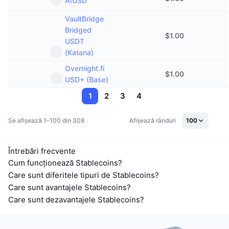
AIUSD
VaultBridge
Bridged
$
1.00
USDT
(Katana)
Overnight.fi
$
1.00
USD+ (Base)
1
2
3
4
Se afișează 1-100 din 308
Afișează rânduri
100
Întrebări frecvente
Cum funcționează Stablecoins?
Care sunt diferitele tipuri de Stablecoins?
Care sunt avantajele Stablecoins?
Care sunt dezavantajele Stablecoins?