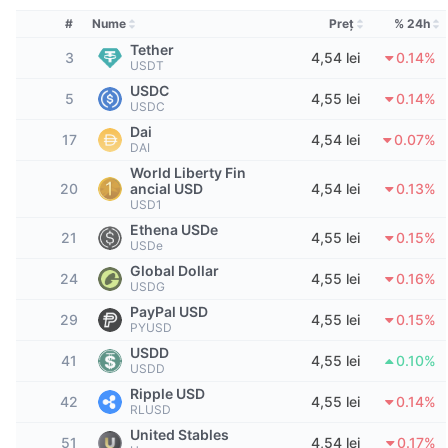
Top Traderi
Articole
Intrări/Ieșiri de pe Exchange-uri
API DEX
Convertor
Clasamente
Spot
#
Nume
Preţ
% 24h
Tether
Sentiment
Întreprindere
3
4,54 lei
0.14%
Buletin informativ
Indicatori
În tendințe
USDT
Derivate
USDC
5
4,55 lei
0.14%
Prețuri
CMC Launch
USDC
Urmează
Indicele de frică și lăcomie.
Dai
17
4,54 lei
0.07%
DAI
Resurse
CMC Labs
Adăugate recent
Indicele de sezon pentru Altcoin
World Liberty Fin
20
ancial USD
4,54 lei
0.13%
CMC Max
USD1
Câștigători și Pierzători
Indicatori ai ciclului de piață
Documentație
Ethena USDe
21
4,55 lei
0.15%
USDe
Știri de top
Cele mai vizitate
Supremația Bitcoin
Global Dollar
Întrebări frecvente
24
4,55 lei
0.16%
USDG
Bot Telegram
Sentimentul comunitar
Indicele CoinMarketCap 20
PayPal USD
29
4,55 lei
0.15%
PYUSD
Integrări IA
Publicitate
USDD
Clasament lanț
Indicele CoinMarketCap 100
41
4,55 lei
0.10%
USDD
Hub de agenți CMC
Ripple USD
42
4,55 lei
0.14%
RLUSD
Piețe de predicție
Fluxuri ETF
Widgeturi site
Piață de Abilități
United Stables
51
4,54 lei
0.17%