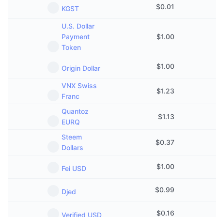
$
0.01
KGST
U.S. Dollar
Payment
$
1.00
Token
$
1.00
Origin Dollar
VNX Swiss
$
1.23
Franc
Quantoz
$
1.13
EURQ
Steem
$
0.37
Dollars
$
1.00
Fei USD
$
0.99
Djed
$
0.16
Verified USD