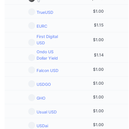
U
În tendințe
ETF-uri cripto
Descoperă
CMC MCP
$
1.00
TrueUSD
Nou
ETF-uri Bitcoin
x402
Știri
$
1.15
EURC
Cripto
ETF-uri Ethereum
First Digital
Academy
$
1.00
USD
Politică
Analiza tehnica
Cercetare
Ondo US
$
1.14
Dollar Yield
Sports
RSI
Videoclipuri
$
1.00
Falcon USD
Finanțe
MACD
Glosar
$
1.00
USDGO
Tehnologie
Derivate
Campanii
$
1.00
GHO
NFT
Prezentare generală
Evenimentele Airdrop
$
1.00
Usual USD
Statistici generale NFT
Lichidări
Recompense sub formă de diamante
$
1.00
USDai