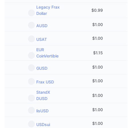
Vânzări viitoare
Legacy Frax
Rate de finanțare
Învață și Câștigă
$
0.99
Dollar
$
1.00
AUSD
Calendare
$
1.00
USAT
Calendar ICO
EUR
$
1.15
Calendar evenimente
CoinVertible
$
1.00
GUSD
$
1.00
Frax USD
StandX
$
1.00
DUSD
$
1.00
lisUSD
$
1.00
USDsui