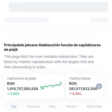
Criptomonede
Tablouri de bord
Criptomonede
DexScan
Piețe
Clasament
Principalele jetoane Stablecoinîn funcție de capitalizarea
de piață
Semnale
Burse
Categorii
New
Prezentare generală a pieței
This page lists the most valuable stablecoins. They are
listed by market capitalization with the largest first and
Cele mai populare
Community
Istoric capturi
Piața Spot
Schimburi centralizate:
then descending in order.
Nou
Feed-uri
API
Deblocări de tokenuri
Nr. de criptomonede
Spot
Capitalizare de piață
Trading Volume
RON
RON
Câștigători
1,410,757,395,628
261,577,622,509
Subiecte
Randamente
Produse
Trezoreriile Bitcoin
Derivate
API
0.08%
5.29%
Explorator de meme
Evenimente live
Active din lumea reală:
Trezoreriile BNB
Produse
API Crypto
Schimburi descentralizate:
Top
Trending
New
Gainers
Most Visited