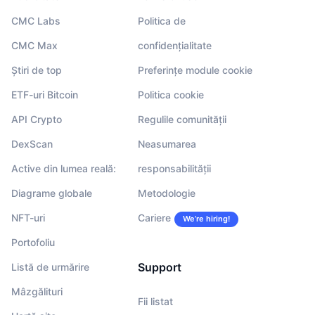
CMC Labs
Politica de
CMC Max
confidențialitate
Știri de top
Preferințe module cookie
ETF-uri Bitcoin
Politica cookie
API Crypto
Regulile comunității
DexScan
Neasumarea
Active din lumea reală:
responsabilității
Diagrame globale
Metodologie
NFT-uri
Cariere
We’re hiring!
Portofoliu
Support
Listă de urmărire
Mâzgălituri
Fii listat