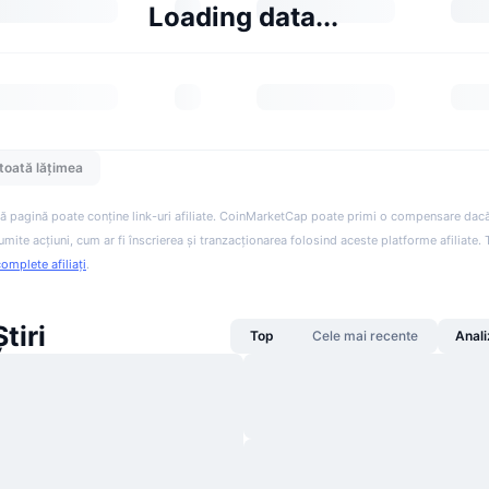
Loading data...
toată lățimea
ă pagină poate conține link-uri afiliate. CoinMarketCap poate primi o compensare dacă v
anumite acțiuni, cum ar fi înscrierea și tranzacționarea folosind aceste platforme afiliate
complete afiliați
.
tiri
Top
Cele mai recente
Anali