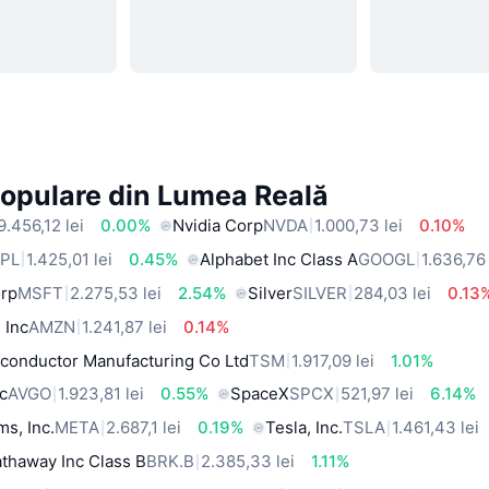
Populare din Lumea Reală
9.456,12 lei
0.00%
Nvidia Corp
NVDA
1.000,73 lei
0.10%
PL
1.425,01 lei
0.45%
Alphabet Inc Class A
GOOGL
1.636,76 
orp
MSFT
2.275,53 lei
2.54%
Silver
SILVER
284,03 lei
0.13
 Inc
AMZN
1.241,87 lei
0.14%
conductor Manufacturing Co Ltd
TSM
1.917,09 lei
1.01%
c
AVGO
1.923,81 lei
0.55%
SpaceX
SPCX
521,97 lei
6.14%
ms, Inc.
META
2.687,1 lei
0.19%
Tesla, Inc.
TSLA
1.461,43 lei
thaway Inc Class B
BRK.B
2.385,33 lei
1.11%