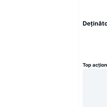
Deținăto
Top acțion