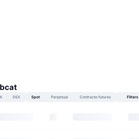
ubcat
X
DEX
Spot
Perpetual
Contracte futures
Filters