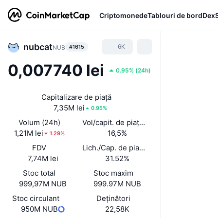
Criptomonede
Tablouri de bord
Dex
nubcat
6K
#1615
NUB
0,007740 lei
0.95%
(
24h
)
Capitalizare de piață
7,35M lei
0.95%
Volum (24h)
Vol/capit. de piață (24 h)
1,21M lei
16,5%
1.29%
FDV
Lich./Cap. de piață
7,74M lei
31.52%
Stoc total
Stoc maxim
999,97M NUB
999.97M NUB
Stoc circulant
Deținători
950M NUB
22,58K