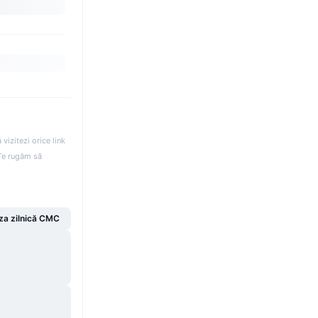
izitezi orice link
. Te rugăm să
za zilnică CMC