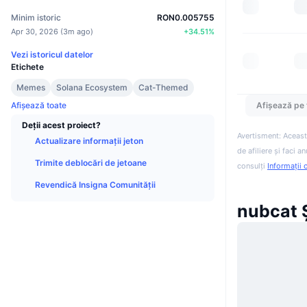
Minim istoric
RON0.005755
Apr 30, 2026
(
3m ago
)
+
34.51
%
Vezi istoricul datelor
Etichete
Memes
Solana Ecosystem
Cat-Themed
Afișează pe 
Afișează toate
Deții acest proiect?
Avertisment: Aceast
Actualizare informații jeton
de afiliere și faci 
Trimite deblocări de jetoane
consulți
Informații 
Revendică Insigna Comunității
nubcat Ș