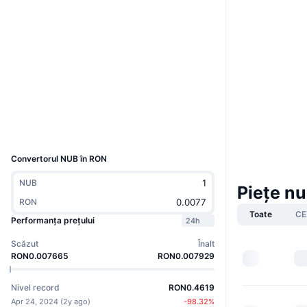
Boost
Site web
Website
Rețele sociale
Contracte
GtDZKA...XPFxZn
Explorers
solscan.io
Wallets
UCID
30493
Convertorul NUB în RON
NUB
Piețe n
RON
Toate
CE
Performanța prețului
24h
Scăzut
Înalt
RON0.007665
RON0.007929
Nivel record
RON0.4619
Apr 24, 2024
(
2y ago
)
-98.32
%