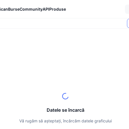
Scan
Burse
Community
API
Produse
Datele se încarcă
Vă rugăm să așteptați, încărcăm datele graficului