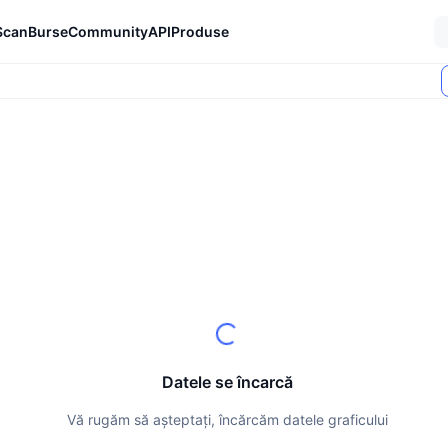
Scan
Burse
Community
API
Produse
Datele se încarcă
Vă rugăm să așteptați, încărcăm datele graficului