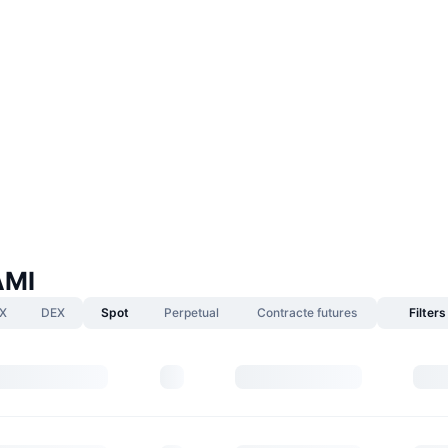
AMI
X
DEX
Spot
Perpetual
Contracte futures
Filters