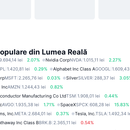
Populare din Lumea Reală
9.694,14 lei
2.07%
Nvidia Corp
NVDA
1.015,11 lei
2.27%
PL
1.420,81 lei
0.29%
Alphabet Inc Class A
GOOGL
1.609,43 
orp
MSFT
2.265,76 lei
0.03%
Silver
SILVER
288,37 lei
3.05
 Inc
AMZN
1.244,43 lei
0.82%
conductor Manufacturing Co Ltd
TSM
1.908,01 lei
0.44%
c
AVGO
1.935,38 lei
1.71%
SpaceX
SPCX
608,28 lei
15.83%
ms, Inc.
META
2.684,01 lei
0.37%
Tesla, Inc.
TSLA
1.492,34 l
thaway Inc Class B
BRK.B
2.365,11 lei
0.54%