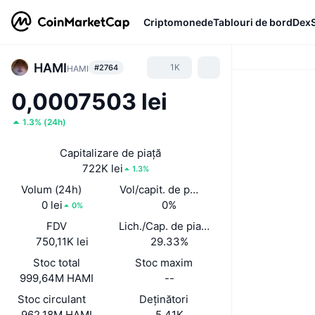
Criptomonede
Tablouri de bord
Dex
HAMI
1K
#2764
HAMI
0,0007503 lei
1.3%
(
24h
)
Capitalizare de piață
722K lei
1.3%
Volum (24h)
Vol/capit. de piață (24 h)
0 lei
0%
0%
FDV
Lich./Cap. de piață
750,11K lei
29.33%
Stoc total
Stoc maxim
999,64M HAMI
--
Stoc circulant
Deținători
962,18M HAMI
5,41K