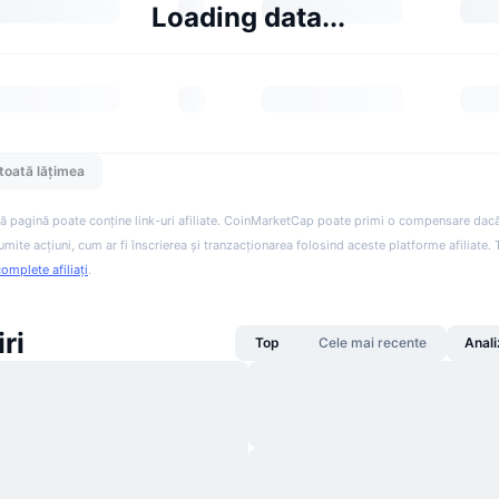
Loading data...
toată lățimea
ă pagină poate conține link-uri afiliate. CoinMarketCap poate primi o compensare dacă v
anumite acțiuni, cum ar fi înscrierea și tranzacționarea folosind aceste platforme afiliate
complete afiliați
.
ri
Top
Cele mai recente
Anali