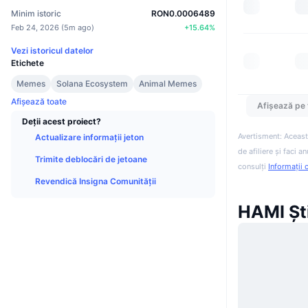
Minim istoric
RON0.0006489
Feb 24, 2026
(
5m ago
)
+
15.64
%
Vezi istoricul datelor
Etichete
Memes
Solana Ecosystem
Animal Memes
Afișează toate
Afișează pe 
Deții acest proiect?
Avertisment: Aceast
Actualizare informații jeton
de afiliere și faci 
Trimite deblocări de jetoane
consulți
Informații 
Revendică Insigna Comunității
HAMI Ști