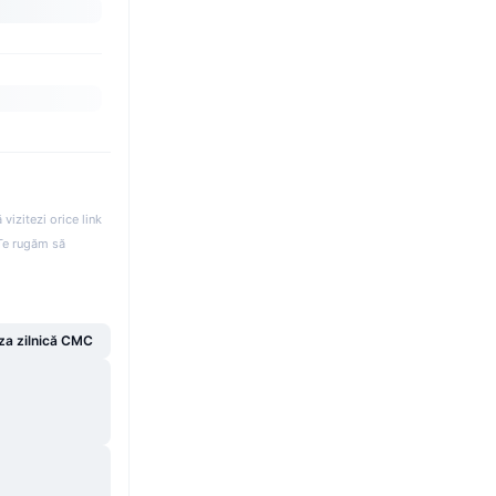
izitezi orice link
. Te rugăm să
za zilnică CMC