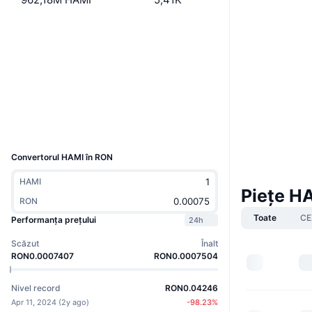
Site web
Website
Rețele sociale
Contracte
4sp2EU...V766RJ
Explorers
solscan.io
Wallets
UCID
30550
Convertorul HAMI în RON
HAMI
Piețe H
RON
Toate
CE
Performanța prețului
24h
Scăzut
Înalt
RON0.0007407
RON0.0007504
Nivel record
RON0.04246
Apr 11, 2024
(
2y ago
)
-98.23
%