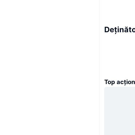
Deținăt
Top acțion