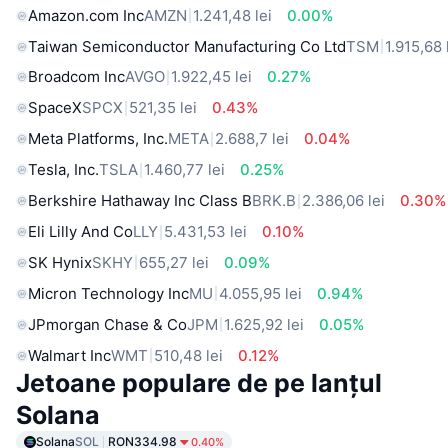
Amazon.com Inc
AMZN
1.241,48 lei
0.00%
Taiwan Semiconductor Manufacturing Co Ltd
TSM
1.915,68 
Broadcom Inc
AVGO
1.922,45 lei
0.27%
SpaceX
SPCX
521,35 lei
0.43%
Meta Platforms, Inc.
META
2.688,7 lei
0.04%
Tesla, Inc.
TSLA
1.460,77 lei
0.25%
Berkshire Hathaway Inc Class B
BRK.B
2.386,06 lei
0.30%
Eli Lilly And Co
LLY
5.431,53 lei
0.10%
SK Hynix
SKHY
655,27 lei
0.09%
Micron Technology Inc
MU
4.055,95 lei
0.94%
JPmorgan Chase & Co
JPM
1.625,92 lei
0.05%
Walmart Inc
WMT
510,48 lei
0.12%
Jetoane populare de pe lanțul
Solana
Solana
SOL
RON334.98
0.40%