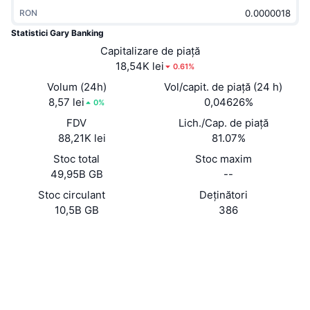
În tendințe
ETF-uri cripto
RON
Descoperă
CMC MCP
Statistici Gary Banking
Nou
ETF-uri Bitcoin
Capitalizare de piață
x402
Știri
18,54K lei
0.61%
Cripto
ETF-uri Ethereum
Volum (24h)
Vol/capit. de piață (24 h)
Academy
8,57 lei
0,04626%
0%
Politică
Analiza tehnica
FDV
Lich./Cap. de piață
Cercetare
88,21K lei
81.07%
Sports
RSI
Videoclipuri
Stoc total
Stoc maxim
49,95B GB
--
Finanțe
MACD
Glosar
Stoc circulant
Deținători
10,5B GB
386
Tehnologie
Derivate
Campanii
Site web
Website
Whitepaper
Rețele sociale
NFT
Prezentare generală
Evenimentele Airdrop
Contracte
4Jy1xV...iDXqx7
Statistici generale NFT
Explorers
solscan.io
Lichidări
Recompense sub formă de diamante