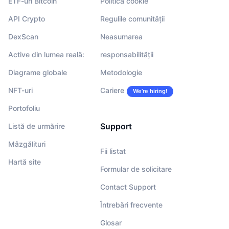
ETF-uri Bitcoin
Politica cookie
API Crypto
Regulile comunității
DexScan
Neasumarea
Active din lumea reală:
responsabilității
Diagrame globale
Metodologie
NFT-uri
Cariere
We’re hiring!
Portofoliu
Support
Listă de urmărire
Mâzgălituri
Fii listat
Hartă site
Formular de solicitare
Contact Support
Întrebări frecvente
Glosar