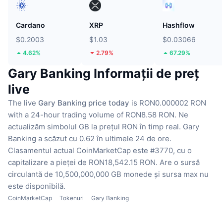
Cardano
XRP
Hashflow
$0.2003
$1.03
$0.03066
4.62%
2.79%
67.29%
Gary Banking Informații de preț
live
The live
Gary Banking price today
is RON0.000002 RON
with a 24-hour trading volume of RON8.58 RON.
Ne
actualizăm simbolul GB la prețul RON în timp real.
Gary
Banking a scăzut cu 0.62 în ultimele 24 de ore.
Clasamentul actual CoinMarketCap este #3770, cu o
capitalizare a pieței de RON18,542.15 RON.
Are o sursă
circulantă de 10,500,000,000 GB monede
și sursa max nu
este disponibilă.
CoinMarketCap
Tokenuri
Gary Banking