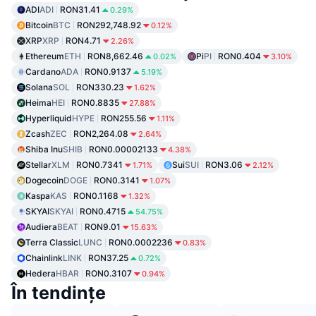
ADI
ADI
RON31.41
0.29%
Bitcoin
BTC
RON292,748.92
0.12%
XRP
XRP
RON4.71
2.26%
Ethereum
ETH
RON8,662.46
Pi
PI
RON0.404
0.02%
3.10%
Cardano
ADA
RON0.9137
5.19%
Solana
SOL
RON330.23
1.62%
Heima
HEI
RON0.8835
27.88%
Hyperliquid
HYPE
RON255.56
1.11%
Zcash
ZEC
RON2,264.08
2.64%
Shiba Inu
SHIB
RON0.00002133
4.38%
Stellar
XLM
RON0.7341
Sui
SUI
RON3.06
1.71%
2.12%
Dogecoin
DOGE
RON0.3141
1.07%
Kaspa
KAS
RON0.1168
1.32%
SKYAI
SKYAI
RON0.4715
54.75%
Audiera
BEAT
RON9.01
15.63%
Terra Classic
LUNC
RON0.0002236
0.83%
Chainlink
LINK
RON37.25
0.72%
Hedera
HBAR
RON0.3107
0.94%
În tendințe