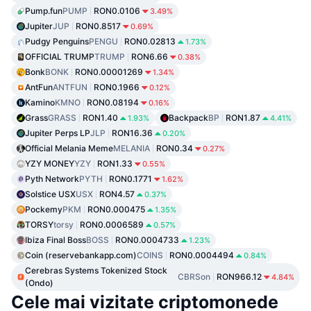
Pump.fun
PUMP
RON0.0106
3.49%
Jupiter
JUP
RON0.8517
0.69%
Pudgy Penguins
PENGU
RON0.02813
1.73%
OFFICIAL TRUMP
TRUMP
RON6.66
0.38%
Bonk
BONK
RON0.00001269
1.34%
AntFun
ANTFUN
RON0.1966
0.12%
Kamino
KMNO
RON0.08194
0.16%
Grass
GRASS
RON1.40
Backpack
BP
RON1.87
1.93%
4.41%
Jupiter Perps LP
JLP
RON16.36
0.20%
Official Melania Meme
MELANIA
RON0.34
0.27%
YZY MONEY
YZY
RON1.33
0.55%
Pyth Network
PYTH
RON0.1771
1.62%
Solstice USX
USX
RON4.57
0.37%
Pockemy
PKM
RON0.000475
1.35%
TORSY
torsy
RON0.0006589
0.57%
Ibiza Final Boss
BOSS
RON0.0004733
1.23%
Coin (reservebankapp.com)
COINS
RON0.0004494
0.84%
Cerebras Systems Tokenized Stock
CBRSon
RON966.12
4.84%
(Ondo)
Cele mai vizitate criptomonede