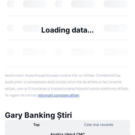
Loading data...
Avertisment: Această pagină poate conține link-uri afiliate. CoinMarketCap
poate primi o compensare dacă vizitezi orice link de afiliere și faci anumite
acțiuni, cum ar fi înscrierea și tranzacționarea folosind aceste platforme afiliate.
Te rugăm să consulți
Informații complete afiliați
.
Gary Banking Știri
Top
Cele mai recente
Analiza zilnică CMC