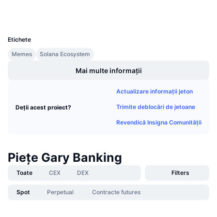
Wallets
Vânzări viitoare
Rate de finanțare
Învață și Câștigă
UCID
30303
Etichete
Calendare
Memes
Solana Ecosystem
Calendar ICO
Mai multe informații
Calendar evenimente
Actualizare informații jeton
Trimite deblocări de jetoane
Deții acest proiect?
Revendică Insigna Comunității
Piețe Gary Banking
Toate
CEX
DEX
Filters
Spot
Perpetual
Contracte futures