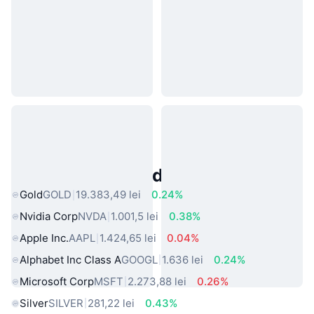
Active Populare din Lumea Reală
Gold
GOLD
19.383,49 lei
0.24%
Nvidia Corp
NVDA
1.001,5 lei
0.38%
Apple Inc.
AAPL
1.424,65 lei
0.04%
Alphabet Inc Class A
GOOGL
1.636 lei
0.24%
Microsoft Corp
MSFT
2.273,88 lei
0.26%
Silver
SILVER
281,22 lei
0.43%