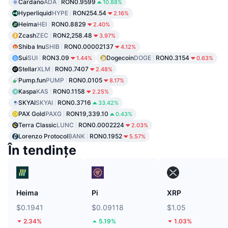
Cardano
ADA
RON0.9599
10.88%
Hyperliquid
HYPE
RON254.54
2.16%
Heima
HEI
RON0.8829
2.40%
Zcash
ZEC
RON2,258.48
3.97%
Shiba Inu
SHIB
RON0.00002137
4.12%
Sui
SUI
RON3.09
Dogecoin
DOGE
RON0.3154
1.44%
0.63%
Stellar
XLM
RON0.7407
2.48%
Pump.fun
PUMP
RON0.0105
8.17%
Kaspa
KAS
RON0.1158
2.25%
SKYAI
SKYAI
RON0.3716
33.42%
PAX Gold
PAXG
RON19,339.10
0.43%
Terra Classic
LUNC
RON0.0002224
2.03%
Lorenzo Protocol
BANK
RON0.1952
5.57%
În tendințe
Heima
Pi
XRP
$0.1941
$0.09118
$1.05
2.34%
5.19%
1.03%