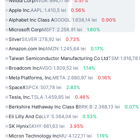
Nvidia Corp
NVDA
994,11 lei
0.57%
Apple Inc.
AAPL
1.410,5 lei
0.56%
Alphabet Inc Class A
GOOGL
1.638,14 lei
0.90%
Microsoft Corp
MSFT
2.258,91 lei
1.60%
Silver
SILVER
278,92 lei
0.73%
Amazon.com Inc
AMZN
1.245,64 lei
0.17%
Taiwan Semiconductor Manufacturing Co Ltd
TSM
1.916,78 
Broadcom Inc
AVGO
1.929,52 lei
1.14%
Meta Platforms, Inc.
META
2.680,97 lei
0.16%
SpaceX
SPCX
507,78 lei
2.83%
Tesla, Inc.
TSLA
1.459,85 lei
0.46%
Berkshire Hathaway Inc Class B
BRK.B
2.368,13 lei
0.07%
Eli Lilly And Co
LLY
5.364,04 lei
0.53%
SK Hynix
SKHY
661,63 lei
3.95%
Micron Technology Inc
MU
4.122,11 lei
1.19%