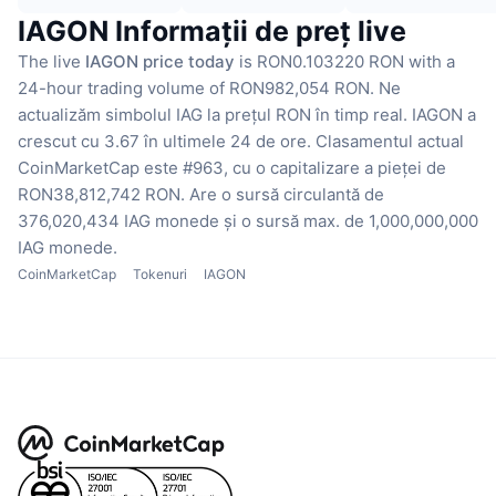
IAGON Informații de preț live
The live
IAGON price today
is RON0.103220 RON with a
24-hour trading volume of RON982,054 RON.
Ne
actualizăm simbolul IAG la prețul RON în timp real.
IAGON a
crescut cu 3.67 în ultimele 24 de ore.
Clasamentul actual
CoinMarketCap este #963, cu o capitalizare a pieței de
RON38,812,742 RON.
Are o sursă circulantă de
376,020,434 IAG monede
și o sursă max. de 1,000,000,000
IAG monede.
CoinMarketCap
Tokenuri
IAGON