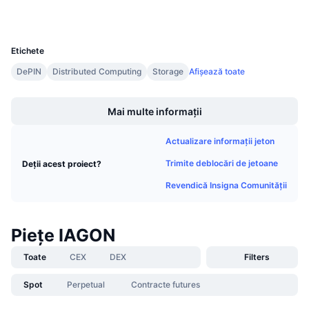
Wallets
Vânzări viitoare
Rate de finanțare
Învață și Câștigă
UCID
11078
Etichete
Calendare
DePIN
Distributed Computing
Storage
Afișează toate
Boost
Calendar ICO
Mai multe informații
Calendar evenimente
Actualizare informații jeton
Trimite deblocări de jetoane
Deții acest proiect?
Revendică Insigna Comunității
Piețe IAGON
Toate
CEX
DEX
Filters
Spot
Perpetual
Contracte futures