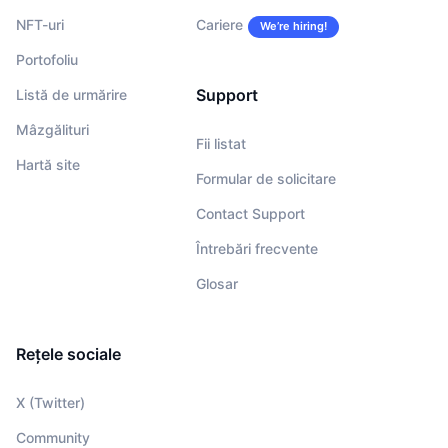
NFT-uri
Cariere
We’re hiring!
Portofoliu
Support
Listă de urmărire
Mâzgălituri
Fii listat
Hartă site
Formular de solicitare
Contact Support
Întrebări frecvente
Glosar
Rețele sociale
X (Twitter)
Community