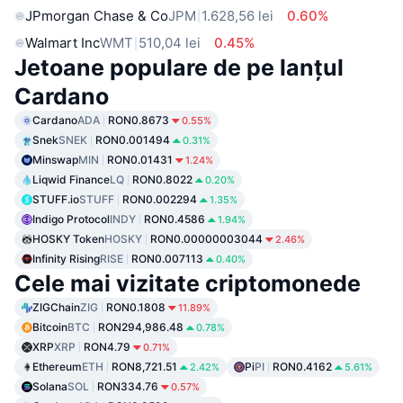
JPmorgan Chase & Co
JPM
1.628,56 lei
0.60%
Walmart Inc
WMT
510,04 lei
0.45%
Jetoane populare de pe lanțul
Cardano
Cardano
ADA
RON0.8673
0.55%
Snek
SNEK
RON0.001494
0.31%
Minswap
MIN
RON0.01431
1.24%
Liqwid Finance
LQ
RON0.8022
0.20%
STUFF.io
STUFF
RON0.002294
1.35%
Indigo Protocol
INDY
RON0.4586
1.94%
HOSKY Token
HOSKY
RON0.00000003044
2.46%
Infinity Rising
RISE
RON0.007113
0.40%
Cele mai vizitate criptomonede
ZIGChain
ZIG
RON0.1808
11.89%
Bitcoin
BTC
RON294,986.48
0.78%
XRP
XRP
RON4.79
0.71%
Ethereum
ETH
RON8,721.51
Pi
PI
RON0.4162
2.42%
5.61%
Solana
SOL
RON334.76
0.57%