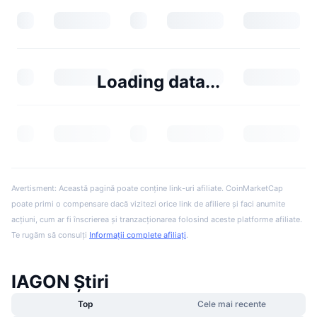
Loading data...
Avertisment: Această pagină poate conține link-uri afiliate. CoinMarketCap
poate primi o compensare dacă vizitezi orice link de afiliere și faci anumite
acțiuni, cum ar fi înscrierea și tranzacționarea folosind aceste platforme afiliate.
Te rugăm să consulți
Informații complete afiliați
.
IAGON Știri
Top
Cele mai recente