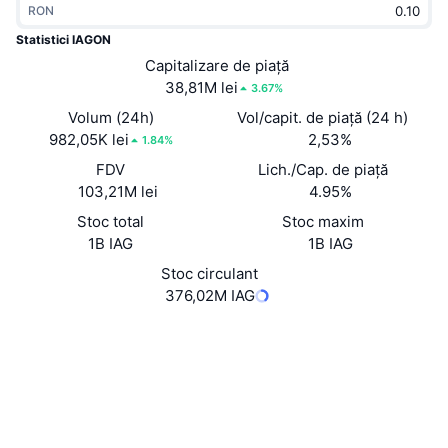
RON
În tendințe
ETF-uri cripto
Descoperă
CMC MCP
Statistici IAGON
Nou
Capitalizare de piață
ETF-uri Bitcoin
x402
Știri
38,81M lei
3.67%
Cripto
ETF-uri Ethereum
Volum (24h)
Vol/capit. de piață (24 h)
Academy
982,05K lei
2,53%
1.84%
Politică
FDV
Lich./Cap. de piață
Analiza tehnica
Cercetare
103,21M lei
4.95%
Sports
Stoc total
Stoc maxim
RSI
Videoclipuri
1B IAG
1B IAG
Finanțe
MACD
Stoc circulant
Glosar
376,02M IAG
Tehnologie
Site web
Website
Whitepaper
Derivate
Campanii
NFT
Rețele sociale
Prezentare generală
Evenimentele Airdrop
Contracte
5d16cc...494147
Statistici generale NFT
Lichidări
Recompense sub formă de diamante
Explorers
cardanoscan.io