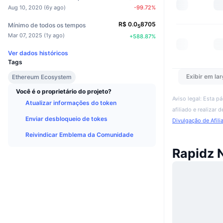
Aug 10, 2020
(
6y ago
)
-99.72
%
R$
0.0
8705
Mínimo de todos os tempos
5
Mar 07, 2025
(
1y ago
)
+
588.87
%
Ver dados históricos
Tags
Exibir em lar
Ethereum Ecosystem
Você é o proprietário do projeto?
Aviso legal: Esta p
Atualizar informações do token
afiliado e realizar
Enviar desbloqueio de tokes
Divulgação de Afili
Reivindicar Emblema da Comunidade
Rapidz 