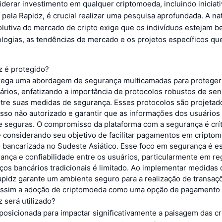
iderar investimento em qualquer criptomoeda, incluindo iniciat
pela Rapidz, é crucial realizar uma pesquisa aprofundada. A na
olutiva do mercado de cripto exige que os indivíduos estejam 
logias, as tendências de mercado e os projetos específicos qu
 é protegido?
ega uma abordagem de segurança multicamadas para proteger
ários, enfatizando a importância de protocolos robustos de se
entre suas medidas de segurança. Esses protocolos são projetad
esso não autorizado e garantir que as informações dos usuári
 e seguras. O compromisso da plataforma com a segurança é crít
 considerando seu objetivo de facilitar pagamentos em criptom
 bancarizada no Sudeste Asiático. Esse foco em segurança é es
iança e confiabilidade entre os usuários, particularmente em r
iços bancários tradicionais é limitado. Ao implementar medidas
apidz garante um ambiente seguro para a realização de transaç
sim a adoção de criptomoeda como uma opção de pagamento v
 será utilizado?
 posicionada para impactar significativamente a paisagem das c