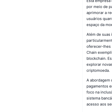
Esta empresa 
por meio de pa
aprimorar a r
usuários quan
espaço da moe
Além de suas 
particularment
oferecer-lhes
Chain exempli
blockchain. E
explorar nova
criptomoeda.
A abordagem d
pagamentos em
foco na inclus
sistema bancár
acesso aos se