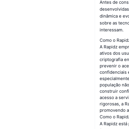
Antes de cons
desenvolvidas 
dinâmica e ev
sobre as tecno
interessam.
Como o Rapidz
A Rapidz empr
ativos dos usu
criptografia 
prevenir o ac
confidenciais
especialmente
população não
construir conf
acesso a serv
rigorosas, a R
promovendo as
Como o Rapidz
A Rapidz está