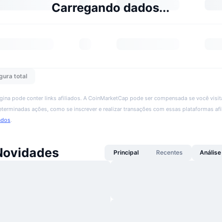
Carregando dados...
gura total
ágina pode conter links afiliados. A CoinMarketCap pode ser compensada se você visita
 determinadas ações, como se inscrever e realizar transações com essas plataformas afi
ados
.
Novidades
Principal
Recentes
Análise