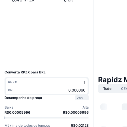
Site
Website
Whitepaper
Sociais
Contratos
0x6835...f4ea49
3.0
Classificação (CertiK)
etherscan.io
Exploradores
Carteiras
UCID
4298
Converta RPZX para BRL
Rapidz 
RPZX
Tudo
CE
BRL
Desempenho do preço
24h
Baixa
Alta
R$0.00005996
R$0.00005996
Máxima de todos os tempos
R$0.02123