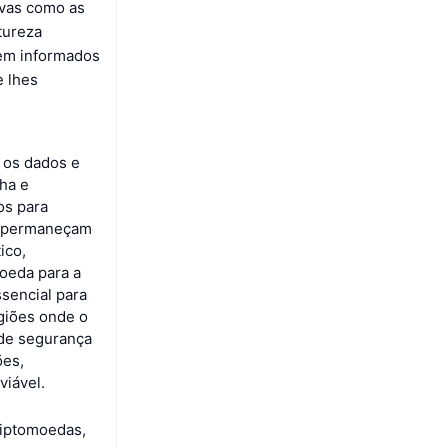
ivas como as
tureza
bem informados
e lhes
 os dados e
nha e
os para
os permaneçam
ico,
oeda para a
sencial para
egiões onde o
 de segurança
ões,
iável.
riptomoedas,