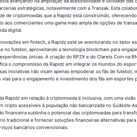
está avançando na ampliação da acessibilidade e utilidade das
rcerias estratégicas, notavelmente com a Transak. Esta colabo
ede de criptomoedas que a Rapidz está construindo, oferecendo
to aos comerciantes uma gama mais ampla de opções de trans
da digital.
inovações em fintech, a Rapidz está se aventurando no setor es
e no futebol, aproveitando a tecnologia blockchain para engajar
 experiências únicas. A criação do RPZX e do Clarets Coin na 
fica o compromisso da Rapidz em integrar os mundos do espor
ssas iniciativas não visam apenas empoderar os fãs de futebol
s vias para o engajamento e investimento dos fãs em esportes 
a Rapidz em relação à criptomoeda é inclusiva, com uma visão 
 cripto acessíveis à população não bancarizada no Sudeste Asi
ão financeira sublinha o potencial das criptomoedas para transf
io tradicional e fornecer soluções financeiras alternativas par
rviços bancários convencionais.