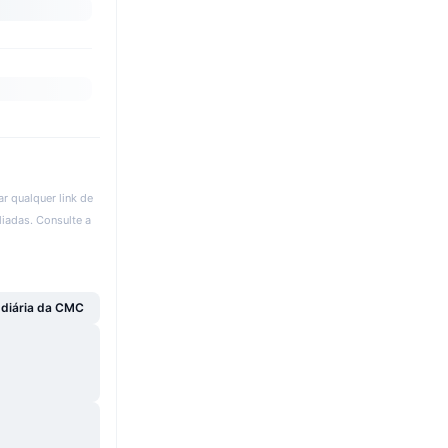
r qualquer link de
liadas. Consulte a
 diária da CMC