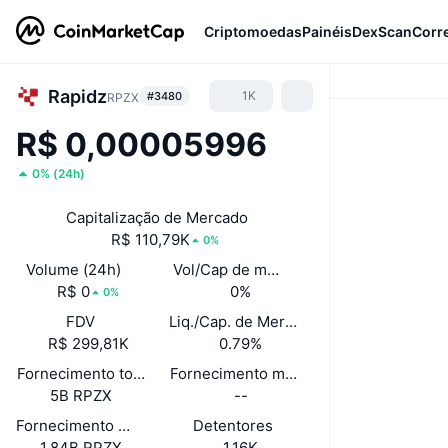
Criptomoedas
Painéis
DexScan
Corr
Rapidz
1K
#3480
RPZX
R$ 0,00005996
0%
(
24h
)
Capitalização de Mercado
R$ 110,79K
0%
Volume (24h)
Vol/Cap de mercado (24h)
R$ 0
0%
0%
FDV
Liq./Cap. de Mercado
R$ 299,81K
0.79%
Fornecimento total
Fornecimento máximo
5B RPZX
--
Fornecimento em circulação
Detentores
1,84B RPZX
1,16K