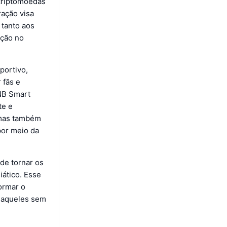
 criptomoedas
ração visa
 tanto aos
ação no
portivo,
 fãs e
BNB Smart
te e
, mas também
por meio da
de tornar os
ático. Esse
ormar o
a aqueles sem