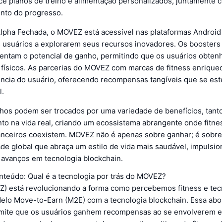
e planos de treino e alimentação personalizados, juntamente 
to do progresso.
lpha Fechada, o MOVEZ está acessível nas plataformas Android 
 usuários a explorarem seus recursos inovadores. Os boosters
mentam o potencial de ganho, permitindo que os usuários obte
 físicos. As parcerias do MOVEZ com marcas de fitness enriqu
ência do usuário, oferecendo recompensas tangíveis que se e
l.
hos podem ser trocados por uma variedade de benefícios, tant
nto na vida real, criando um ecossistema abrangente onde fitne
nanceiros coexistem. MOVEZ não é apenas sobre ganhar; é sobr
e global que abraça um estilo de vida mais saudável, impulsio
 avanços em tecnologia blockchain.
nteúdo: Qual é a tecnologia por trás do MOVEZ?
 está revolucionando a forma como percebemos fitness e tec
delo Move-to-Earn (M2E) com a tecnologia blockchain. Essa a
mite que os usuários ganhem recompensas ao se envolverem e