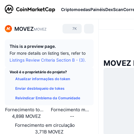
Criptomoedas
Painéis
DexScan
Corr
MOVEZ
7K
MOVEZ
This is a preview page.
For more details on listing tiers, refer to
Listings Review Criteria Section B - (3).
MOVEZ 
Você é o proprietário do projeto?
Atualizar informações do token
Enviar desbloqueio de tokes
Reivindicar Emblema da Comunidade
Fornecimento total
Fornecimento máximo
4,89B MOVEZ
--
Fornecimento em circulação
3,71B MOVEZ