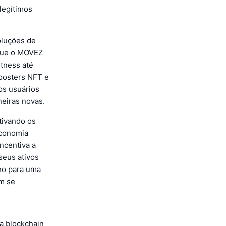
legítimos
oluções de
 que o MOVEZ
tness até
oosters NFT e
os usuários
eiras novas.
tivando os
economia
ncentiva a
seus ativos
nho para uma
em se
a blockchain