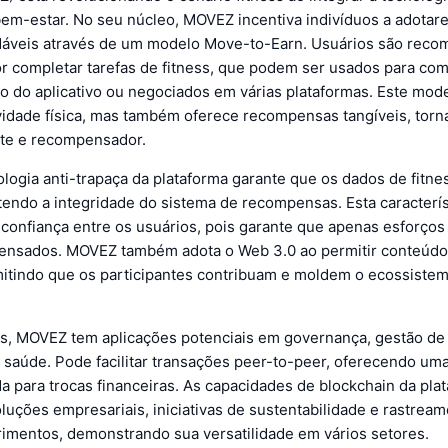
em-estar. No seu núcleo, MOVEZ incentiva indivíduos a adotare
dáveis através de um modelo Move-to-Earn. Usuários são rec
r completar tarefas de fitness, que podem ser usados para co
o do aplicativo ou negociados em várias plataformas. Este mod
vidade física, mas também oferece recompensas tangíveis, torn
te e recompensador.
logia anti-trapaça da plataforma garante que os dados de fitne
endo a integridade do sistema de recompensas. Esta característ
 confiança entre os usuários, pois garante que apenas esforço
nsados. MOVEZ também adota o Web 3.0 ao permitir conteúdo
mitindo que os participantes contribuam e moldem o ecossiste
ss, MOVEZ tem aplicações potenciais em governança, gestão de
 saúde. Pode facilitar transações peer-to-peer, oferecendo u
a para trocas financeiras. As capacidades de blockchain da pla
uções empresariais, iniciativas de sustentabilidade e rastrea
rimentos, demonstrando sua versatilidade em vários setores.