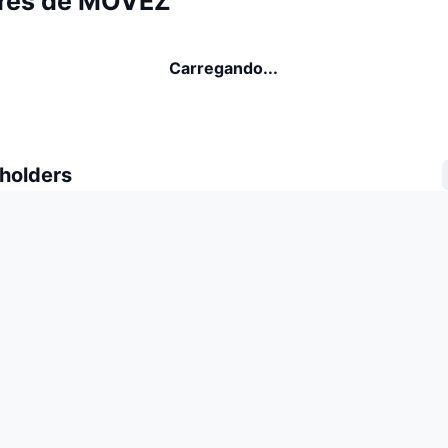
res de MOVEZ
Carregando...
 holders