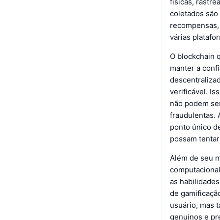
físicas, rastr
coletados são
recompensas, 
várias platafo
O blockchain 
manter a confi
descentraliza
verificável. I
não podem ser
fraudulentas.
ponto único d
possam tentar
Além de seu m
computacional 
as habilidade
de gamificaçã
usuário, mas 
genuínos e pre