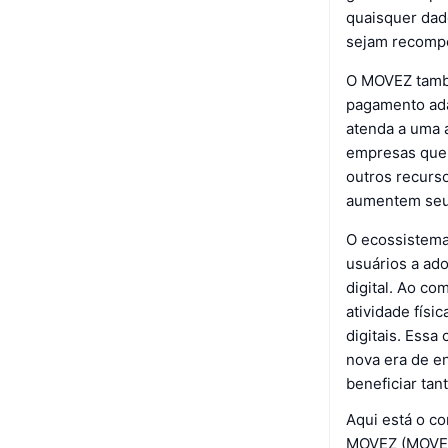
quaisquer dad
sejam recomp
O MOVEZ també
pagamento ada
atenda a uma 
empresas que 
outros recurs
aumentem seu 
O ecossistema
usuários a ad
digital. Ao co
atividade físi
digitais. Essa
nova era de e
beneficiar tan
Aqui está o c
MOVEZ (MOVEZ)