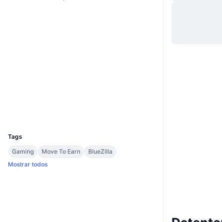
Website
Whitepaper
Site
Sociais
Contratos
0x039c...ffb3b4
3.4
Classificação (CertiK)
Exploradores
bscscan.com
Carteiras
UCID
20535
Tags
Gaming
Move To Earn
BlueZilla
Mostrar todos