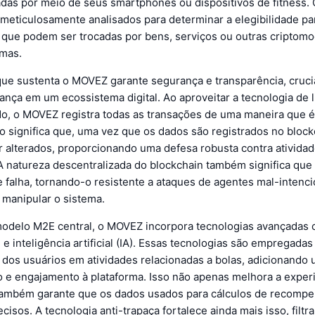
eadas por meio de seus smartphones ou dispositivos de fitness.
 meticulosamente analisados para determinar a elegibilidade pa
que podem ser trocadas por bens, serviços ou outras criptom
rmas.
que sustenta o MOVEZ garante segurança e transparência, cruci
ança em um ecossistema digital. Ao aproveitar a tecnologia de 
do, o MOVEZ registra todas as transações de uma maneira que é
sso significa que, uma vez que os dados são registrados no block
 alterados, proporcionando uma defesa robusta contra ativida
 A natureza descentralizada do blockchain também significa que
e falha, tornando-o resistente a ataques de agentes mal-intenc
 manipular o sistema.
odelo M2E central, o MOVEZ incorpora tecnologias avançadas 
e inteligência artificial (IA). Essas tecnologias são empregadas 
s dos usuários em atividades relacionadas a bolas, adicionand
o e engajamento à plataforma. Isso não apenas melhora a exper
também garante que os dados usados para cálculos de recomp
cisos. A tecnologia anti-trapaça fortalece ainda mais isso, filtr