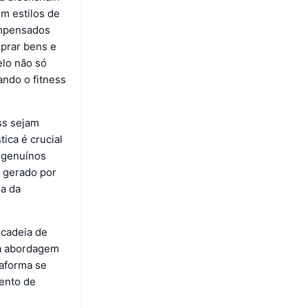
m estilos de
ompensados
mprar bens e
elo não só
ando o fitness
ss sejam
ica é crucial
s genuínos
 gerado por
ma da
 cadeia de
ma abordagem
taforma se
mento de