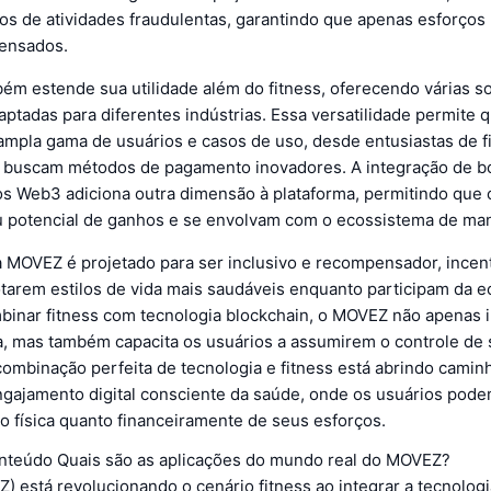
os de atividades fraudulentas, garantindo que apenas esforços 
ensados.
m estende sua utilidade além do fitness, oferecendo várias s
ptadas para diferentes indústrias. Essa versatilidade permite
ampla gama de usuários e casos de uso, desde entusiastas de fi
buscam métodos de pagamento inovadores. A integração de b
os Web3 adiciona outra dimensão à plataforma, permitindo que 
potencial de ganhos e se envolvam com o ecossistema de man
 MOVEZ é projetado para ser inclusivo e recompensador, incen
otarem estilos de vida mais saudáveis enquanto participam da 
mbinar fitness com tecnologia blockchain, o MOVEZ não apenas i
ca, mas também capacita os usuários a assumirem o controle de 
 combinação perfeita de tecnologia e fitness está abrindo cami
ngajamento digital consciente da saúde, onde os usuários pod
to física quanto financeiramente de seus esforços.
onteúdo Quais são as aplicações do mundo real do MOVEZ?
 está revolucionando o cenário fitness ao integrar a tecnologi