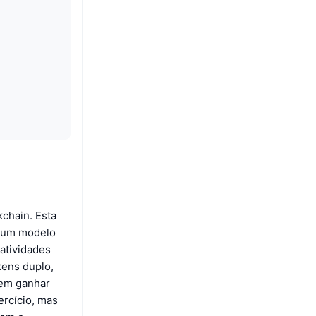
kchain. Esta
m um modelo
atividades
kens duplo,
dem ganhar
ercício, mas