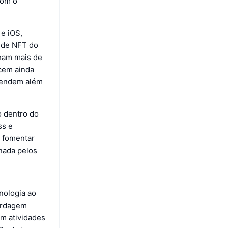
com o
e iOS,
 de NFT do
nham mais de
ecem ainda
stendem além
o dentro do
ss e
e fomentar
nada pelos
nologia ao
bordagem
m atividades