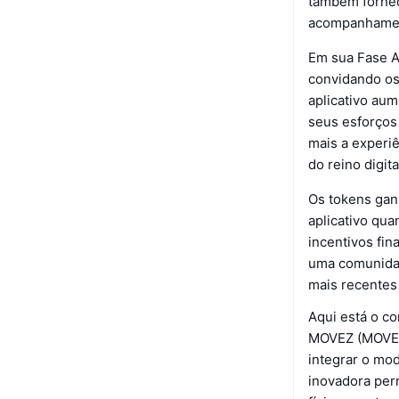
também fornec
acompanhamen
Em sua Fase A
convidando os
aplicativo au
seus esforços
mais a experi
do reino digita
Os tokens gan
aplicativo qua
incentivos fi
uma comunidad
mais recentes
Aqui está o co
MOVEZ (MOVEZ)
integrar o mo
inovadora per