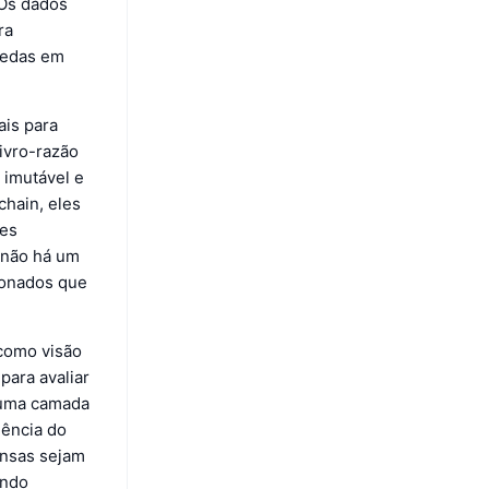
 Os dados
ra
oedas em
ais para
livro-razão
 imutável e
chain, eles
des
 não há um
ionados que
como visão
para avaliar
o uma camada
iência do
ensas sejam
ando