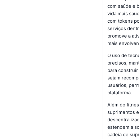
com saúde e b
vida mais sau
com tokens po
serviços dentr
promove a ati
mais envolven
O uso de tecno
precisos, mant
para construir
sejam recompe
usuários, per
plataforma.
Além do fitne
suprimentos e
descentralizad
estendem a sol
cadeia de sup