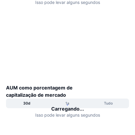
Isso pode levar alguns segundos
Em alta
ETFs de criptomoedas
Aprenda
CMC MCP
Novo
ETFs de Bitcoin
x402
Novidades
Cripto
ETFs de Ethereum
Academy
Política
Análise técnica
Pesquisa
Esportes
RSI
Vídeos
Finanças
MACD
Glossário
AUM como porcentagem de
Tecnologia
capitalização de mercado
Derivativos
Campanhas
30d
1a
Tudo
Carregando...
NFT
Visão Geral
Isso pode levar alguns segundos
Airdrops
Estatísticas Gerais dos NFT
Liquidações
Recompensas em Diamantes