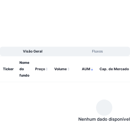
Próximas Vendas
Taxas de Financiamento
Aprenda e Ganhe
Calendários
Calendário de ICO
Visão Geral
Fluxos
Calendário de eventos
Nome
Ticker
do
Preço
Volume
AUM
Cap. de Mercado
fundo
Nenhum dado disponível