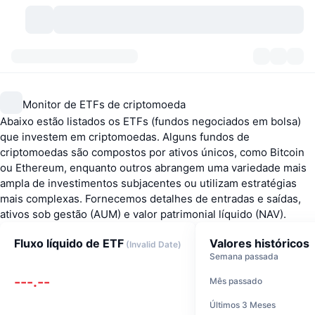
Criptomoedas
Painéis
Criptomoedas
Monitor de ETFs de criptomoeda
DexScan
Mercados
Classificação
Abaixo estão listados os ETFs (fundos negociados em bolsa)
que investem em criptomoedas. Alguns fundos de
Sinais
Corretoras
Categorias
New
Visão Geral do Mercado
criptomoedas são compostos por ativos únicos, como Bitcoin
ou Ethereum, enquanto outros abrangem uma variedade mais
Tendências
ampla de investimentos subjacentes ou utilizam estratégias
Comunidade
Instantâneos Históricos
Mercado Spot
Bolsas centralizadas
mais complexas. Fornecemos detalhes de entradas e saídas,
ativos sob gestão (AUM) e valor patrimonial líquido (NAV).
Novo
Notícias
API
Desbloqueios de Tokens
Nº de criptomoedas
Spot
Fluxo líquido de ETF
Valores históricos
(
Invalid Date
)
Ganhadores
Tópicos
Rendimentos
Produtos
Tesouros de Bitcoin
Derivativos
API
Semana passada
---.--
Mês passado
Explorador de Memes
Lives
Ativos do Mundo Real
Tesouros de BNB
Produtos
API de Cripto
Corretoras descentralizadas
Últimos 3 Meses