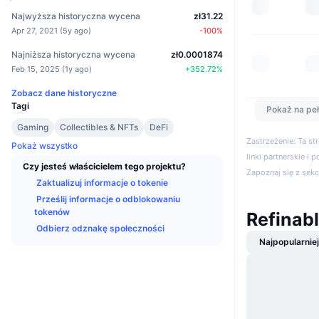
Najwyższa historyczna wycena
zł31.22
Apr 27, 2021
(
5y ago
)
-100
%
Najniższa historyczna wycena
zł0.0001874
Feb 15, 2025
(
1y ago
)
+
352.72
%
Zobacz dane historyczne
Tagi
Pokaż na peł
Gaming
Collectibles & NFTs
DeFi
Zastrzeżenie: Ta s
Pokaż wszystko
linki partnerskie i 
Czy jesteś właścicielem tego projektu?
Zapoznaj się z sek
Zaktualizuj informacje o tokenie
Prześlij informacje o odblokowaniu
tokenów
Refinab
Odbierz odznakę społeczności
Najpopularnie