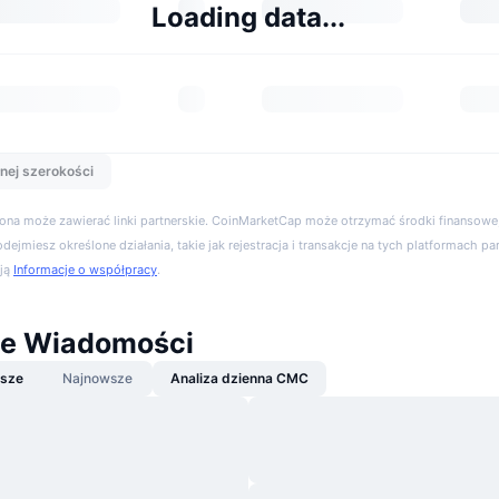
Loading data...
nej szerokości
trona może zawierać linki partnerskie. CoinMarketCap może otrzymać środki finansowe,
podejmiesz określone działania, takie jak rejestracja i transakcje na tych platformach pa
cją
Informacje o współpracy
.
le Wiadomości
jsze
Najnowsze
Analiza dzienna CMC