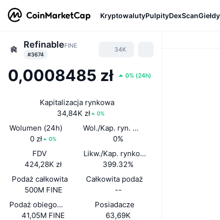
Kryptowaluty
Pulpity
DexScan
Giełdy
Refinable
FINE
34K
#3674
0,0008485 zł
0%
(
24h
)
Kapitalizacja rynkowa
34,84K zł
0%
Wolumen (24h)
Wol./Kap. ryn. (24 h)
0 zł
0%
0%
FDV
Likw./Kap. rynkowa
424,28K zł
399.32%
Podaż całkowita
Całkowita podaż
500M FINE
--
Podaż obiegowa
Posiadacze
41,05M FINE
63,69K