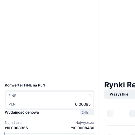
Website
Strona internetowa
Whitepaper
Media społ.
Kontrakty
0x4e64...331227
3.2
Ocena (CertiK)
Audits
Explorer
bscscan.com
Wallets
UCID
9269
Rynki R
Konwerter FINE na PLN
Wszystkie
FINE
PLN
Wydajność cenowa
24h
Najniższa
Najwyższa
zł0.0008365
zł0.0008486