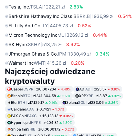
Tesla, Inc.
TSLA
1222,21 zł
2.83%
Berkshire Hathaway Inc Class B
BRK.B
1936,99 zł
0.54%
Eli Lilly And Co
LLY
4405,73 zł
0.52%
Micron Technology Inc
MU
3269,12 zł
0.44%
SK Hynix
SKHY
513,25 zł
3.92%
JPmorgan Chase & Co
JPM
1330,49 zł
0.34%
Walmart Inc
WMT
415,26 zł
0.20%
Najczęściej odwiedzane
kryptowaluty
Casper
CSPR
zł0.007204
ADI
ADI
zł25.57
4.40%
0.10%
Bitcoin
BTC
zł241,304.58
XRP
XRP
zł3.87
0.02%
1.92%
Eter
ETH
zł7,129.17
Solana
SOL
zł283.06
0.14%
3.36%
Cardano
ADA
zł0.7421
1.07%
PAX Gold
PAXG
zł16,123.13
0.05%
Hyperliquid
HYPE
zł204.31
1.30%
Shiba Inu
SHIB
zł0.0000172
0.27%
Tutorial
TUT
zł0.3445
Sui
SUI
zł2.58