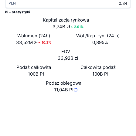
PLN
Popularne
Krypto ETF
Baza wiedzy
CMC MCP
Pi - statystyki
Nowy
Kapitalizacja rynkowa
Fundusze ETF na Bitcoin
x402
Aktualności
3,74B zł
2.91%
Krypto
Fundusze ETF na Eter
Wolumen (24h)
Wol./Kap. ryn. (24 h)
Academy
33,52M zł
0,895%
10.3%
Polityka
FDV
Analiza techniczna
Badania
33,92B zł
Sporty
Podaż całkowita
Całkowita podaż
RSI
Filmy
100B PI
100B PI
Finanse
MACD
Podaż obiegowa
Słowniczek
11,04B PI
Technologia
Website
Whitepaper
Instrumenty pochodne
Kampanie
Strona internetowa
NFT
Przegląd
Airdropy
Media społ.
3.5
Ocena (CertiK)
Ogólne statystyki NFT
Likwidacje
Nagrody w postaci diamentów
Explorer
blockexplorer.minepi.com