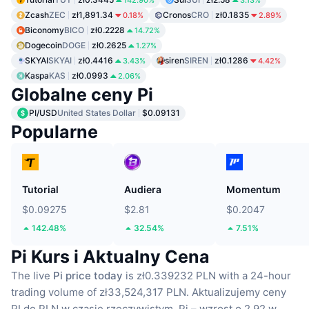
142.90%
3.13%
Zcash
ZEC
zł1,891.34
Cronos
CRO
zł0.1835
0.18%
2.89%
Biconomy
BICO
zł0.2228
14.72%
Dogecoin
DOGE
zł0.2625
1.27%
SKYAI
SKYAI
zł0.4416
siren
SIREN
zł0.1286
3.43%
4.42%
Kaspa
KAS
zł0.0993
2.06%
Globalne ceny Pi
PI/USD
United States Dollar
$0.09131
Popularne
Tutorial
Audiera
Momentum
$0.09275
$2.81
$0.2047
142.48%
32.54%
7.51%
Pi Kurs i Aktualny Cena
The live
Pi price today
is zł0.339232 PLN with a 24-hour
trading volume of zł33,524,317 PLN.
Aktualizujemy ceny
PI do PLN w czasie rzeczywistym.
Pi – wzrost o 2.92 w