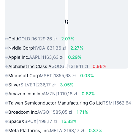
Popularne aktywa ze świata
rzeczywistego
Gold
GOLD
16 129,26 zł
2.07%
Nvidia Corp
NVDA
831,36 zł
2.27%
Apple Inc.
AAPL
1163,63 zł
0.29%
Alphabet Inc Class A
GOOGL
1318,11 zł
0.96%
Microsoft Corp
MSFT
1855,63 zł
0.03%
Silver
SILVER
236,17 zł
3.05%
Amazon.com Inc
AMZN
1019,18 zł
0.82%
Taiwan Semiconductor Manufacturing Co Ltd
TSM
1562,64 
Broadcom Inc
AVGO
1585,05 zł
1.71%
SpaceX
SPCX
498,17 zł
15.83%
Meta Platforms, Inc.
META
2198,17 zł
0.37%