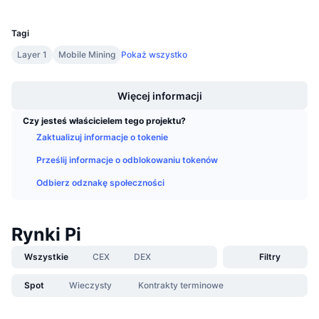
UCID
Nadchodzące wyprzedaże
35697
Stopy finansowania
Ucz się i zarabiaj
Tagi
Layer 1
Mobile Mining
Pokaż wszystko
Kalendarze
Boost
Więcej informacji
Kalendarz ICO
Czy jesteś właścicielem tego projektu?
Kalendarz wydarzeń
Zaktualizuj informacje o tokenie
Prześlij informacje o odblokowaniu tokenów
Odbierz odznakę społeczności
Rynki Pi
Wszystkie
CEX
DEX
Filtry
Spot
Wieczysty
Kontrakty terminowe