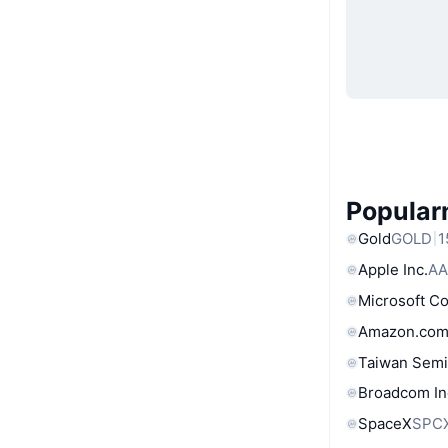
Popular
Gold
GOLD
1
Apple Inc.
AA
Microsoft C
Amazon.com
Taiwan Semi
Broadcom In
SpaceX
SPC