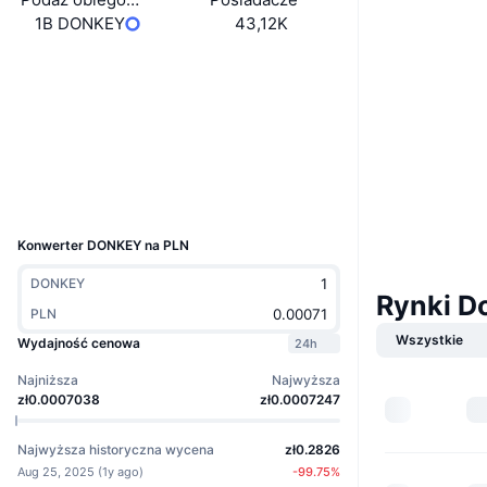
1B DONKEY
43,12K
Boost
Media społ.
Kontrakty
0xa49f...9c4444
Explorer
bscscan.com
Wallets
UCID
36417
Konwerter DONKEY na PLN
DONKEY
Rynki 
PLN
Wszystkie
Wydajność cenowa
24h
Najniższa
Najwyższa
zł0.0007038
zł0.0007247
Najwyższa historyczna wycena
zł0.2826
Aug 25, 2025
(
1y ago
)
-99.75
%