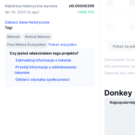
Najniższa historyczna wycena
zł0.00006399
Apr 30, 2025
(
1y ago
)
+
1005.72
%
Zobacz dane historyczne
Tagi
Memes
Animal Memes
Four.Meme Ecosystem
Pokaż wszystko
Pokaż na peł
Czy jesteś właścicielem tego projektu?
Zastrzeżenie: Ta s
Zaktualizuj informacje o tokenie
linki partnerskie i 
Prześlij informacje o odblokowaniu
tokenów
Zapoznaj się z sek
Odbierz odznakę społeczności
Donkey
Najpopularnie