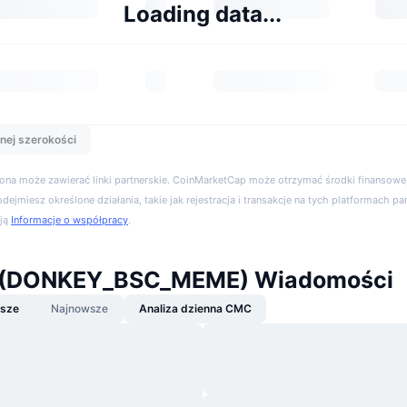
Loading data...
nej szerokości
trona może zawierać linki partnerskie. CoinMarketCap może otrzymać środki finansowe,
podejmiesz określone działania, takie jak rejestracja i transakcje na tych platformach pa
cją
Informacje o współpracy
.
 (DONKEY_BSC_MEME) Wiadomości
jsze
Najnowsze
Analiza dzienna CMC