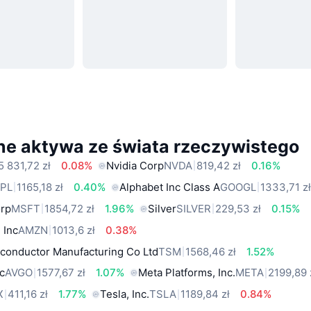
ne aktywa ze świata rzeczywistego
5 831,72 zł
0.08%
Nvidia Corp
NVDA
819,42 zł
0.16%
PL
1165,18 zł
0.40%
Alphabet Inc Class A
GOOGL
1333,71 z
orp
MSFT
1854,72 zł
1.96%
Silver
SILVER
229,53 zł
0.15%
 Inc
AMZN
1013,6 zł
0.38%
conductor Manufacturing Co Ltd
TSM
1568,46 zł
1.52%
c
AVGO
1577,67 zł
1.07%
Meta Platforms, Inc.
META
2199,89 
X
411,16 zł
1.77%
Tesla, Inc.
TSLA
1189,84 zł
0.84%