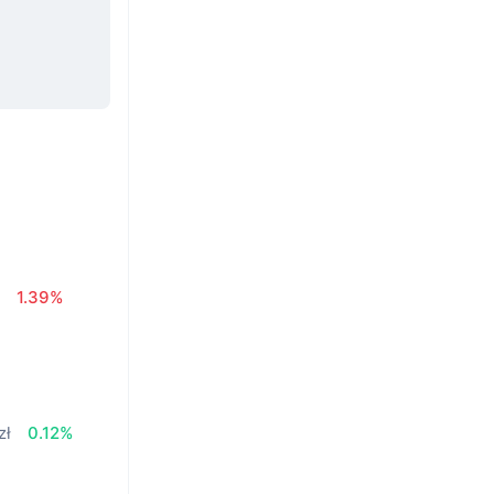
ł
1.39%
zł
0.12%