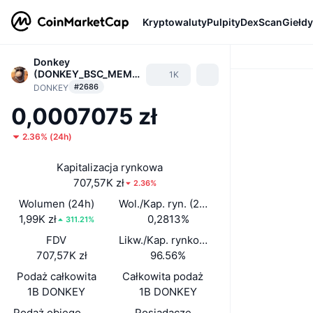
Kryptowaluty
Pulpity
DexScan
Giełdy
Donkey
(DONKEY_BSC_MEME
1K
)
#2686
DONKEY
0,0007075 zł
2.36%
(
24h
)
Kapitalizacja rynkowa
707,57K zł
2.36%
Wolumen (24h)
Wol./Kap. ryn. (24 h)
1,99K zł
0,2813%
311.21%
FDV
Likw./Kap. rynkowa
707,57K zł
96.56%
Podaż całkowita
Całkowita podaż
1B DONKEY
1B DONKEY
Podaż obiegowa
Posiadacze