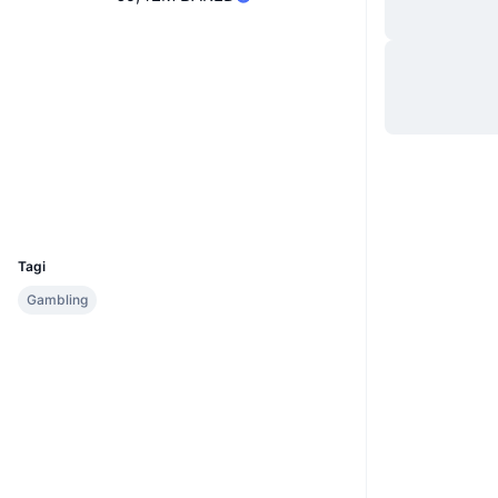
Strona internetowa
Website
Media społ.
Kontrakty
0x3E92...BfdC7f
Audits
Explorer
bscscan.com
Wallets
UCID
31359
Tagi
Gambling