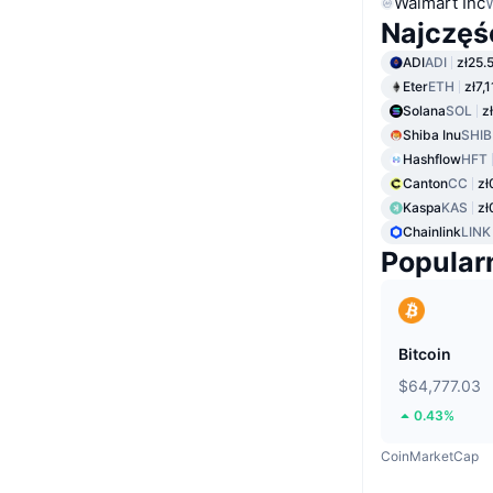
Walmart Inc
Najczęś
ADI
ADI
zł25.
Eter
ETH
zł7,
Solana
SOL
z
Shiba Inu
SHIB
Hashflow
HFT
Canton
CC
zł
Kaspa
KAS
zł
Chainlink
LINK
Popular
Bitcoin
$64,777.03
0.43%
CoinMarketCap