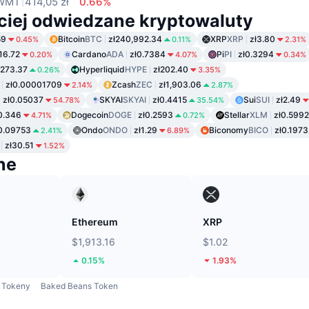
WMT
414,05 zł
0.66%
ciej odwiedzane kryptowaluty
59
Bitcoin
BTC
zł240,992.34
XRP
XRP
zł3.80
0.45%
0.11%
2.31%
116.72
Cardano
ADA
zł0.7384
Pi
PI
zł0.3294
0.20%
4.07%
0.34%
ł273.37
Hyperliquid
HYPE
zł202.40
0.26%
3.35%
zł0.00001709
Zcash
ZEC
zł1,903.06
2.14%
2.87%
zł0.05037
SKYAI
SKYAI
zł0.4415
Sui
SUI
zł2.49
54.78%
35.54%
0.346
Dogecoin
DOGE
zł0.2593
Stellar
XLM
zł0.5992
4.71%
0.72%
0.09753
Ondo
ONDO
zł1.29
Biconomy
BICO
zł0.1973
2.41%
6.89%
zł30.51
1.52%
ne
Ethereum
XRP
$1,913.16
$1.02
0.15%
1.93%
Tokeny
Baked Beans Token