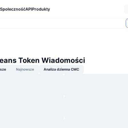
Społeczność
API
Produkty
eans Token Wiadomości
jsze
Najnowsze
Analiza dzienna CMC