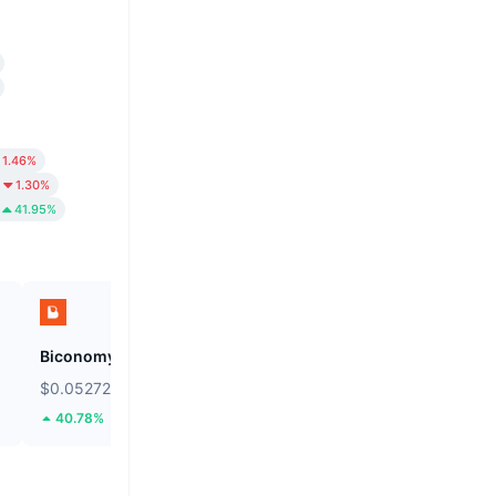
1.46%
1.30%
41.95%
Biconomy
BNB
$0.05272
$591.84
40.78%
0.02%