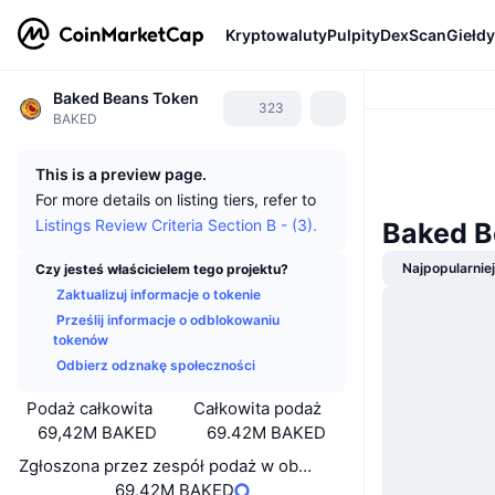
Kryptowaluty
Pulpity
DexScan
Giełdy
Baked Beans Token
323
BAKED
This is a preview page.
For more details on listing tiers, refer to
Listings Review Criteria Section B - (3).
Baked B
Najpopularnie
Czy jesteś właścicielem tego projektu?
Zaktualizuj informacje o tokenie
Prześlij informacje o odblokowaniu
tokenów
Odbierz odznakę społeczności
Podaż całkowita
Całkowita podaż
69,42M BAKED
69.42M BAKED
Zgłoszona przez zespół podaż w obiegu
69,42M BAKED