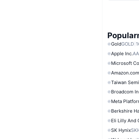
Popular
Gold
GOLD
1
Apple Inc.
AA
Microsoft C
Amazon.com
Taiwan Semi
Broadcom In
Meta Platfor
Berkshire Ha
Eli Lilly And
SK Hynix
SK