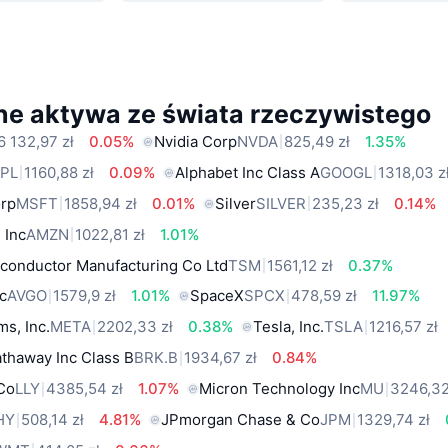
ne aktywa ze świata rzeczywistego
6 132,97 zł
0.05%
Nvidia Corp
NVDA
825,49 zł
1.35%
PL
1160,88 zł
0.09%
Alphabet Inc Class A
GOOGL
1318,03 z
orp
MSFT
1858,94 zł
0.01%
Silver
SILVER
235,23 zł
0.14%
 Inc
AMZN
1022,81 zł
1.01%
conductor Manufacturing Co Ltd
TSM
1561,12 zł
0.37%
c
AVGO
1579,9 zł
1.01%
SpaceX
SPCX
478,59 zł
11.97%
ms, Inc.
META
2202,33 zł
0.38%
Tesla, Inc.
TSLA
1216,57 zł
thaway Inc Class B
BRK.B
1934,67 zł
0.84%
 Co
LLY
4385,54 zł
1.07%
Micron Technology Inc
MU
3246,32
HY
508,14 zł
4.81%
JPmorgan Chase & Co
JPM
1329,74 zł