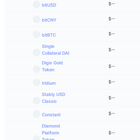
$
--
bitUSD
$
--
bitCNY
$
--
bitBTC
Single
$
--
Collateral DAI
Digix Gold
$
--
Token
$
--
Iridium
Stably USD
$
--
Classic
$
--
Constant
Diamond
Platform
$
--
Token