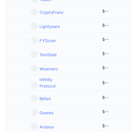
$
--
CryptoFranc
$
--
Lightyears
$
--
FYDcoin
$
--
1irstGold
$
--
Wownero
Infinity
$
--
Protocol
$
--
Bitfari
$
--
Gooreo
$
--
Ardana