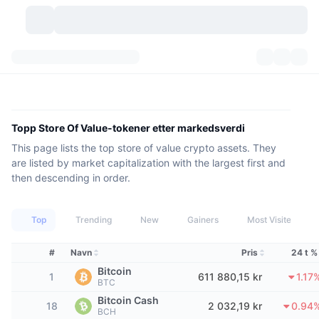
Kryptovaluta
Dashbord
Kryptovaluta
DexScan
Markeder
Rangering
Topp Store Of Value-tokener etter markedsverdi
This page lists the top store of value crypto assets. They
Signaler
Børser
Kategorier
New
Markedsoversikt
are listed by market capitalization with the largest first and
then descending in order.
Populært
Samfunn
Historiske øyeblikksbilder
Spotmarked
Sentraliserte børser
Ny
Nyhetsstrøm
API
Tokenopplåsninger
Top
Antall kryptovalutaer
Trending
New
Gainers
Most Visited
Spot
Vinnere
Emner
#
Navn
Pris
24 t %
Yields
Produkter
Bitcoin Kassebeholdninger
Derivater
API
Bitcoin
1
611 880,15 kr
1.17
BTC
Meme-utforsker
Direktesendinger
Aktiva i den virkelige verden
BNB Kassebeholdninger
Produkter
Krypto-API
Desentraliserte børser
Bitcoin Cash
18
2 032,19 kr
0.94
BCH