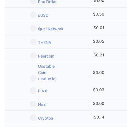
$
1.00
Pax Dollar
Trending
Krypto-ETF-er
Opplæring
CMC MCP
$
0.50
sUSD
Nytt
Bitcoin ETF-er
x402
Nyheter
$
0.01
Quai Network
Krypto
Ethereum ETF-er
Akademi
$
0.05
THENA
Politikk
Teknisk analyse
Forskning
$
0.21
Peercoin
Idrett
RSI
Videoer
Unstable
Coin
$
0.00
Finans
MACD
Ordbok
(usduc.io)
Teknologi
$
0.03
PIVX
Derivater
Kampanjer
$
0.00
NFT
Nexa
Oversikt
Airdrops
$
0.14
Samlet NFT-statistikk
Crypton
Likvidasjoner
Diamantbelønninger