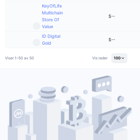
KeyOfLife
Multichain
$
--
Store Of
Value
ID Digital
$
--
Gold
Viser 1–50 av 50
Vis rader
100