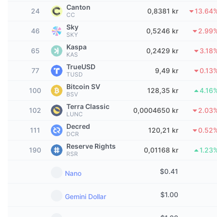
Topphandlere
Artikler
Innstrømning/utstrømning på børs
DEX API
Konverter
Canton
Ledertavler
Spot
24
0,8381 kr
13.64
CC
Sentiment
Sky
Bedrift
Nyhetsbrev
46
0,5246 kr
2.99
Indikatorer
Trending
Derivater
SKY
Kaspa
65
0,2429 kr
3.18
Priser
CMC Launch
KAS
Kommende
Frykt og grådighetsindeks.
TrueUSD
77
9,49 kr
0.13
Ressurser
CMC Labs
TUSD
Nylig lagt til
Altcoin-sesongindeks
Bitcoin SV
100
128,35 kr
4.16
BSV
CMC Max
Vinnere og tapere
Indikatorer for markedssykluser
Terra Classic
Dokumentasjon
102
0,0004650 kr
2.03
LUNC
Toppsaker
Mest besøkt
Bitcoin-dominans
Decred
111
120,21 kr
0.52
Vanlige spørsmål
DCR
Telegram-bot
Reserve Rights
Fellesskapssentiment
CoinMarketCap 20-indeksen
190
0,01168 kr
1.23
RSR
AI-integrasjoner
Annonser
$
0.41
Blokkjederangering
CoinMarketCap 100-indeksen
Nano
CMC Agent Hub
$
1.00
Gemini Dollar
Prediksjonsmarkeder
ETF-strømmer
Miniprogram på nettsteder
Markedsplass for ferdigheter