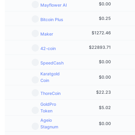
$
0.00
Kommende salg
Mayflower AI
Finansieringsrenter
Lær og tjen
$
0.25
Bitcoin Plus
Kalendere
$
1272.46
Maker
ICO-kalender
$
22893.71
42-coin
Hendelseskalender
$
0.00
SpeedCash
Karatgold
$
0.00
Coin
$
22.23
ThoreCoin
GoldPro
$
5.02
Token
Ageio
$
0.00
Stagnum