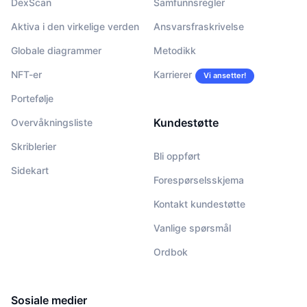
DexScan
Samfunnsregler
Aktiva i den virkelige verden
Ansvarsfraskrivelse
Globale diagrammer
Metodikk
NFT-er
Karrierer
Vi ansetter!
Portefølje
Kundestøtte
Overvåkningsliste
Skriblerier
Bli oppført
Sidekart
Forespørselsskjema
Kontakt kundestøtte
Vanlige spørsmål
Ordbok
Sosiale medier