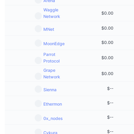
Arena
Trending
Krypto-ETF-er
Opplæring
CMC MCP
Waggle
$
0.00
Network
Nytt
Bitcoin ETF-er
x402
Nyheter
$
0.00
MNet
Krypto
Ethereum ETF-er
Akademi
$
0.00
MoonEdge
Politikk
Teknisk analyse
Forskning
Parrot
$
0.00
Protocol
Idrett
RSI
Videoer
Grape
$
0.00
Finans
Network
MACD
Ordbok
$
--
Sienna
Teknologi
Derivater
Kampanjer
$
--
Ethermon
NFT
Oversikt
Airdrops
$
--
0x_nodes
Samlet NFT-statistikk
Likvidasjoner
Diamantbelønninger
$
--
Cykura