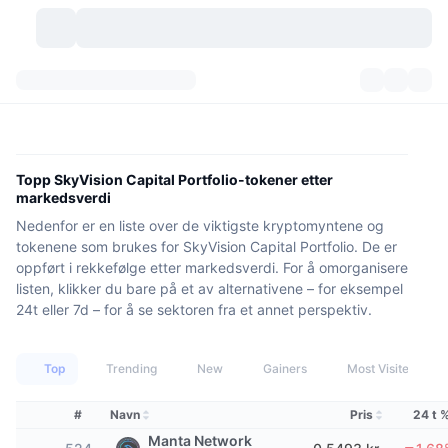
Kryptovaluta
Dashbord
Kryptovaluta
DexScan
Markeder
Rangering
Topp SkyVision Capital Portfolio-tokener etter
markedsverdi
Signaler
Børser
Kategorier
New
Markedsoversikt
Nedenfor er en liste over de viktigste kryptomyntene og
tokenene som brukes for SkyVision Capital Portfolio. De er
Populært
Samfunn
Historiske øyeblikksbilder
Spotmarked
Sentraliserte børser
oppført i rekkefølge etter markedsverdi. For å omorganisere
listen, klikker du bare på et av alternativene – for eksempel
Ny
Nyhetsstrøm
API
Tokenopplåsninger
24t eller 7d – for å se sektoren fra et annet perspektiv.
Antall kryptovalutaer
Spot
Vinnere
Emner
Yields
Produkter
Bitcoin Kassebeholdninger
Derivater
API
Top
Trending
New
Gainers
Most Visited
Meme-utforsker
Direktesendinger
Aktiva i den virkelige verden
BNB Kassebeholdninger
Produkter
Krypto-API
#
Navn
Pris
24 t 
Desentraliserte børser
Manta Network