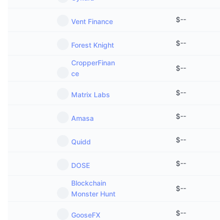
Kommende salg
Finansieringsrenter
Lær og tjen
$
--
Vent Finance
$
--
Forest Knight
Kalendere
CropperFinan
$
--
ICO-kalender
ce
$
--
Hendelseskalender
Matrix Labs
$
--
Amasa
$
--
Quidd
$
--
DOSE
Blockchain
$
--
Monster Hunt
$
--
GooseFX