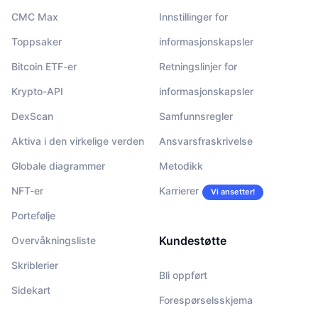
CMC Max
Innstillinger for
Toppsaker
informasjonskapsler
Bitcoin ETF-er
Retningslinjer for
Krypto-API
informasjonskapsler
DexScan
Samfunnsregler
Aktiva i den virkelige verden
Ansvarsfraskrivelse
Globale diagrammer
Metodikk
NFT-er
Karrierer
Vi ansetter!
Portefølje
Kundestøtte
Overvåkningsliste
Skriblerier
Bli oppført
Sidekart
Forespørselsskjema