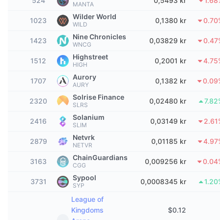
524
0,5493 kr
1.68
Topphandlere
Artikler
Innstrømning/utstrømning på børs
DEX API
MANTA
Konverter
Ledertavler
Spot
Wilder World
1023
0,1380 kr
0.70
WILD
Sentiment
Bedrift
Nyhetsbrev
Indikatorer
Trending
Derivater
Nine Chronicles
1423
0,03829 kr
0.47
WNCG
Priser
CMC Launch
Kommende
Frykt og grådighetsindeks.
Highstreet
1512
0,2001 kr
4.75
HIGH
Ressurser
CMC Labs
Aurory
Nylig lagt til
Altcoin-sesongindeks
1707
0,1382 kr
0.09
AURY
Solrise Finance
CMC Max
2320
0,02480 kr
7.82
Vinnere og tapere
Indikatorer for markedssykluser
SLRS
Dokumentasjon
Solanium
2416
0,03149 kr
2.61
Toppsaker
SLIM
Mest besøkt
Bitcoin-dominans
Vanlige spørsmål
Netvrk
2879
0,01185 kr
4.97
NETVR
Telegram-bot
Fellesskapssentiment
CoinMarketCap 20-indeksen
ChainGuardians
3163
0,009256 kr
0.04
AI-integrasjoner
CGG
Annonser
Blokkjederangering
CoinMarketCap 100-indeksen
Sypool
3731
0,0008345 kr
1.20
SYP
CMC Agent Hub
League of
Prediksjonsmarkeder
ETF-strømmer
Miniprogram på nettsteder
Kingdoms
$
0.12
Markedsplass for ferdigheter