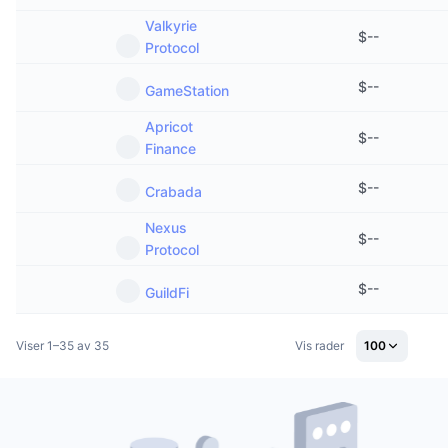
Valkyrie
$
--
Protocol
$
--
GameStation
Apricot
$
--
Finance
$
--
Crabada
Nexus
$
--
Protocol
$
--
GuildFi
Viser 1–35 av 35
Vis rader
100