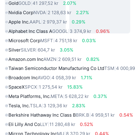
Gold
GOLD
41 297,52 kr
2.07%
Nvidia Corp
NVDA
2 128,63 kr
2.27%
Apple Inc.
AAPL
2 979,37 kr
0.29%
Alphabet Inc Class A
GOOGL
3 374,9 kr
0.96%
Microsoft Corp
MSFT
4 751,18 kr
0.03%
Silver
SILVER
604,7 kr
3.05%
Amazon.com Inc
AMZN
2 609,51 kr
0.82%
Taiwan Semiconductor Manufacturing Co Ltd
TSM
4 000,99
Broadcom Inc
AVGO
4 058,39 kr
1.71%
SpaceX
SPCX
1 275,54 kr
15.83%
Meta Platforms, Inc.
META
5 628,22 kr
0.37%
Tesla, Inc.
TSLA
3 129,36 kr
2.83%
Berkshire Hathaway Inc Class B
BRK.B
4 959,51 kr
0.54%
Eli Lilly And Co
LLY
11 280,48 kr
0.52%
Micron Technology Inc
MU
8 370,29 kr
0.44%