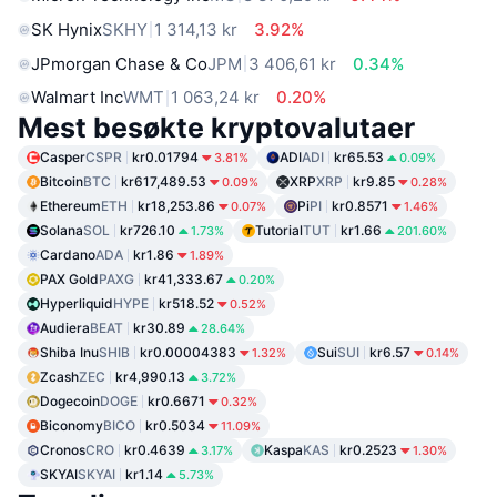
SK Hynix
SKHY
1 314,13 kr
3.92%
JPmorgan Chase & Co
JPM
3 406,61 kr
0.34%
Walmart Inc
WMT
1 063,24 kr
0.20%
Mest besøkte kryptovalutaer
Casper
CSPR
kr0.01794
ADI
ADI
kr65.53
3.81%
0.09%
Bitcoin
BTC
kr617,489.53
XRP
XRP
kr9.85
0.09%
0.28%
Ethereum
ETH
kr18,253.86
Pi
PI
kr0.8571
0.07%
1.46%
Solana
SOL
kr726.10
Tutorial
TUT
kr1.66
1.73%
201.60%
Cardano
ADA
kr1.86
1.89%
PAX Gold
PAXG
kr41,333.67
0.20%
Hyperliquid
HYPE
kr518.52
0.52%
Audiera
BEAT
kr30.89
28.64%
Shiba Inu
SHIB
kr0.00004383
Sui
SUI
kr6.57
1.32%
0.14%
Zcash
ZEC
kr4,990.13
3.72%
Dogecoin
DOGE
kr0.6671
0.32%
Biconomy
BICO
kr0.5034
11.09%
Cronos
CRO
kr0.4639
Kaspa
KAS
kr0.2523
3.17%
1.30%
SKYAI
SKYAI
kr1.14
5.73%