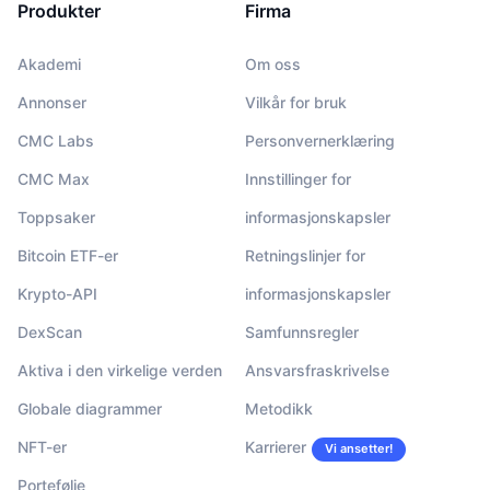
Produkter
Firma
Akademi
Om oss
Annonser
Vilkår for bruk
CMC Labs
Personvernerklæring
CMC Max
Innstillinger for
Toppsaker
informasjonskapsler
Bitcoin ETF-er
Retningslinjer for
Krypto-API
informasjonskapsler
DexScan
Samfunnsregler
Aktiva i den virkelige verden
Ansvarsfraskrivelse
Globale diagrammer
Metodikk
NFT-er
Karrierer
Vi ansetter!
Portefølje