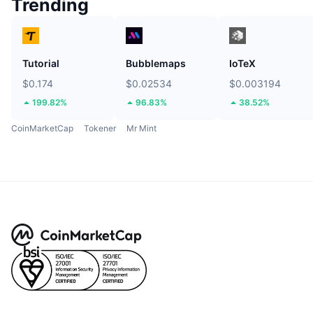
Trending
Tutorial
Bubblemaps
IoTeX
$0.174
$0.02534
$0.003194
199.82%
96.83%
38.52%
CoinMarketCap
Tokener
Mr Mint