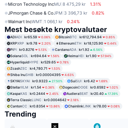
Micron Technology Inc
MU
8 475,29 kr
1.31%
JPmorgan Chase & Co
JPM
3 396,73 kr
0.82%
Walmart Inc
WMT
1 066,1 kr
0.24%
Mest besøkte kryptovalutaer
ADI
ADI
kr65.59
Bitcoin
BTC
kr612,794.94
0.06%
0.85%
XRP
XRP
kr9.78
Ethereum
ETH
kr18,125.90
2.20%
0.44%
Pi
PI
kr0.8276
Cardano
ADA
kr1.92
5.13%
6.56%
Solana
SOL
kr694.64
Heima
HEI
kr1.90
1.56%
57.94%
Hyperliquid
HYPE
kr529.65
0.78%
Zcash
ZEC
kr4,780.71
1.53%
Shiba Inu
SHIB
kr0.00004395
4.63%
SKYAI
SKYAI
kr0.9323
Sui
SUI
kr6.42
27.50%
1.69%
Stellar
XLM
kr1.54
Dogecoin
DOGE
kr0.6592
0.36%
1.02%
Kaspa
KAS
kr0.2444
Audiera
BEAT
kr20.40
2.45%
17.39%
Terra Classic
LUNC
kr0.0004642
2.18%
Canton
CC
kr0.8354
Chainlink
LINK
kr78.00
13.86%
0.08%
Trending