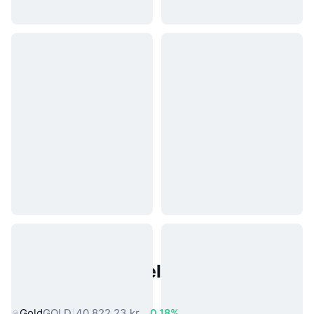
Populære eiendeler fra den
virkelige verden
Gold
GOLD
40 822,23 kr
0.18%