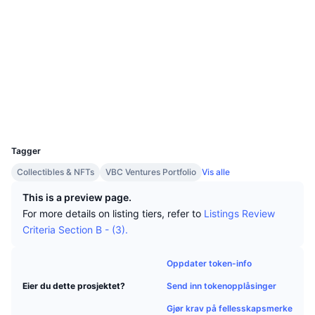
Topphandlere
Artikler
Innstrømning/utstrømning på børs
DEX API
Konverter
Ledertavler
Spot
Sosiale medier
Sentiment
Bedrift
Nyhetsbrev
Indikatorer
Trending
Derivater
Kontrakter
0x4fbe...b7de42
bscscan.com
Priser
CMC Launch
Utforskere
Kommende
Frykt og grådighetsindeks.
Wallets
Ressurser
CMC Labs
Nylig lagt til
Altcoin-sesongindeks
UCID
15253
CMC Max
Vinnere og tapere
Indikatorer for markedssykluser
Tagger
Dokumentasjon
Collectibles & NFTs
VBC Ventures Portfolio
Vis alle
Toppsaker
Mest besøkt
Bitcoin-dominans
Vanlige spørsmål
This is a preview page.
Telegram-bot
For more details on listing tiers, refer to
Listings Review
Fellesskapssentiment
CoinMarketCap 20-indeksen
Criteria Section B - (3).
AI-integrasjoner
Annonser
Blokkjederangering
CoinMarketCap 100-indeksen
Oppdater token-info
CMC Agent Hub
Send inn tokenopplåsinger
Eier du dette prosjektet?
Prediksjonsmarkeder
ETF-strømmer
Miniprogram på nettsteder
Markedsplass for ferdigheter
Gjør krav på fellesskapsmerke