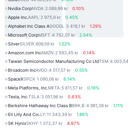
Nvidia Corp
NVDA
2 089,86 kr
0.10%
Apple Inc.
AAPL
2 975,9 kr
0.45%
Alphabet Inc Class A
GOOGL
3 418,1 kr
1.29%
Microsoft Corp
MSFT
4 752,07 kr
2.54%
Silver
SILVER
606,59 kr
1.52%
Amazon.com Inc
AMZN
2 593,45 kr
0.14%
Taiwan Semiconductor Manufacturing Co Ltd
TSM
4 003,54
Broadcom Inc
AVGO
4 017,57 kr
0.55%
SpaceX
SPCX
1 090,06 kr
6.14%
Meta Platforms, Inc.
META
5 611,57 kr
0.19%
Tesla, Inc.
TSLA
3 051,96 kr
0.63%
Berkshire Hathaway Inc Class B
BRK.B
4 981,38 kr
1.11%
Eli Lilly And Co
LLY
11 343,39 kr
1.89%
SK Hynix
SKHY
1 372,37 kr
4.97%