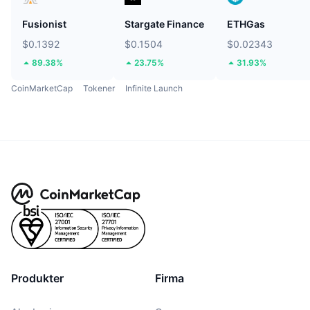
Fusionist
Stargate Finance
ETHGas
$0.1392
$0.1504
$0.02343
89.38%
23.75%
31.93%
CoinMarketCap
Tokener
Infinite Launch
Produkter
Firma