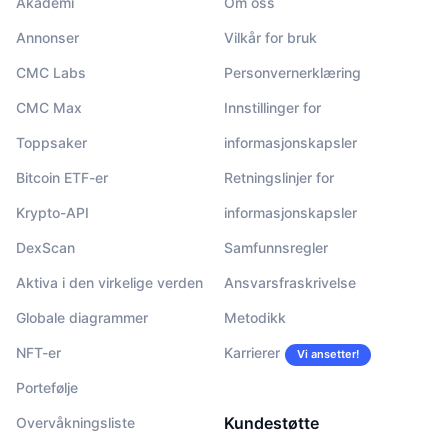
Akademi
Om oss
Annonser
Vilkår for bruk
CMC Labs
Personvernerklæring
CMC Max
Innstillinger for
Toppsaker
informasjonskapsler
Bitcoin ETF-er
Retningslinjer for
Krypto-API
informasjonskapsler
DexScan
Samfunnsregler
Aktiva i den virkelige verden
Ansvarsfraskrivelse
Globale diagrammer
Metodikk
NFT-er
Karrierer
Vi ansetter!
Portefølje
Kundestøtte
Overvåkningsliste