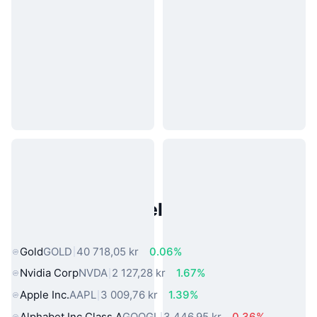
Populære eiendeler fra den
virkelige verden
Gold
GOLD
40 718,05 kr
0.06%
Nvidia Corp
NVDA
2 127,28 kr
1.67%
Apple Inc.
AAPL
3 009,76 kr
1.39%
Alphabet Inc Class A
GOOGL
3 446,95 kr
0.36%