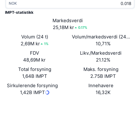
NOK
Trending
Krypto-ETF-er
Opplæring
CMC MCP
IMPT-statistikk
Nytt
Markedsverdi
Bitcoin ETF-er
x402
Nyheter
25,18M kr
0.17%
Krypto
Ethereum ETF-er
Volum (24 t)
Volum/markedsverdi (24 timer
Akademi
2,69M kr
10,71%
1%
Politikk
FDV
Likv./Markedsverdi
Teknisk analyse
Forskning
48,69M kr
21.12%
Idrett
Total forsyning
Maks. forsyning
RSI
Videoer
1,64B IMPT
2.75B IMPT
Finans
MACD
Sirkulerende forsyning
Innehavere
Ordbok
1,42B IMPT
16,32K
Teknologi
Nettsted
Website
Derivater
Kampanjer
NFT
Sosiale medier
Oversikt
Airdrops
Kontrakter
Samlet NFT-statistikk
0x04c1...e71f85
Likvidasjoner
3.9
Diamantbelønninger
Vurdering (CertiK)