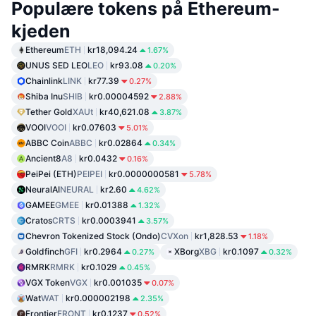
Populære tokens på Ethereum-
kjeden
Ethereum
ETH
kr18,094.24
1.67%
UNUS SED LEO
LEO
kr93.08
0.20%
Chainlink
LINK
kr77.39
0.27%
Shiba Inu
SHIB
kr0.00004592
2.88%
Tether Gold
XAUt
kr40,621.08
3.87%
VOOI
VOOI
kr0.07603
5.01%
ABBC Coin
ABBC
kr0.02864
0.34%
Ancient8
A8
kr0.0432
0.16%
PeiPei (ETH)
PEIPEI
kr0.0000000581
5.78%
NeuralAI
NEURAL
kr2.60
4.62%
GAMEE
GMEE
kr0.01388
1.32%
Cratos
CRTS
kr0.0003941
3.57%
Chevron Tokenized Stock (Ondo)
CVXon
kr1,828.53
1.18%
Goldfinch
GFI
kr0.2964
XBorg
XBG
kr0.1097
0.27%
0.32%
RMRK
RMRK
kr0.1029
0.45%
VGX Token
VGX
kr0.001035
0.07%
Wat
WAT
kr0.000002198
2.35%
Frontier
FRONT
kr0.1237
0.52%