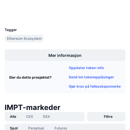
Kommende salg
Utforskere
etherscan.io
Finansieringsrenter
Lær og tjen
Wallets
UCID
22985
Kalendere
Tagger
Ethereum Ecosystem
ICO-kalender
Boost
Hendelseskalender
Mer informasjon
Oppdater token-info
Send inn tokenopplåsinger
Eier du dette prosjektet?
Gjør krav på fellesskapsmerke
IMPT-markeder
Alle
CEX
DEX
Filtre
Spot
Perpetual
Futures