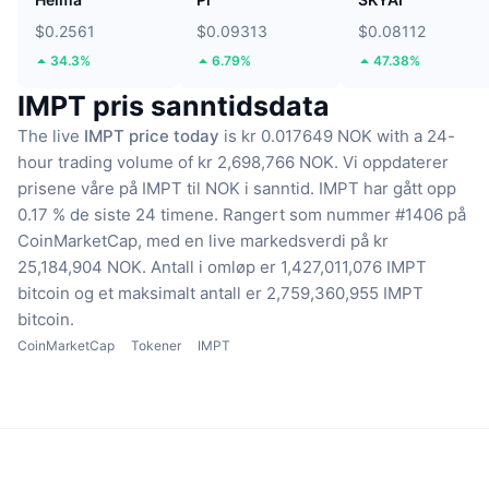
$0.2561
$0.09313
$0.08112
34.3%
6.79%
47.38%
IMPT pris sanntidsdata
The live
IMPT price today
is kr 0.017649 NOK with a 24-
hour trading volume of kr 2,698,766 NOK.
Vi oppdaterer
prisene våre på IMPT til NOK i sanntid.
IMPT har gått opp
0.17 % de siste 24 timene.
Rangert som nummer #1406 på
CoinMarketCap, med en live markedsverdi på kr
25,184,904 NOK.
Antall i omløp er 1,427,011,076 IMPT
bitcoin
og et maksimalt antall er 2,759,360,955 IMPT
bitcoin.
CoinMarketCap
Tokener
IMPT