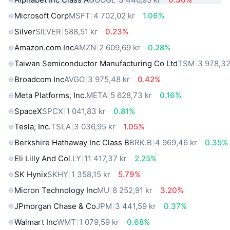
Microsoft Corp
MSFT
4 702,02 kr
1.06%
Silver
SILVER
588,51 kr
0.23%
Amazon.com Inc
AMZN
2 609,69 kr
0.28%
Taiwan Semiconductor Manufacturing Co Ltd
TSM
3 978,32
Broadcom Inc
AVGO
3 975,48 kr
0.42%
Meta Platforms, Inc.
META
5 628,73 kr
0.16%
SpaceX
SPCX
1 041,83 kr
0.81%
Tesla, Inc.
TSLA
3 036,95 kr
1.05%
Berkshire Hathaway Inc Class B
BRK.B
4 969,46 kr
0.35%
Eli Lilly And Co
LLY
11 417,37 kr
2.25%
SK Hynix
SKHY
1 358,15 kr
5.79%
Micron Technology Inc
MU
8 252,91 kr
3.20%
JPmorgan Chase & Co
JPM
3 441,59 kr
0.37%
Walmart Inc
WMT
1 079,59 kr
0.68%