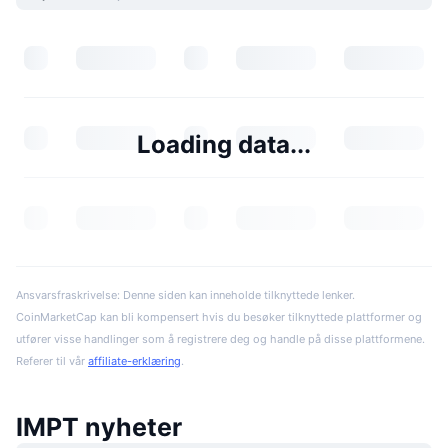
Loading data...
Ansvarsfraskrivelse: Denne siden kan inneholde tilknyttede lenker.
CoinMarketCap kan bli kompensert hvis du besøker tilknyttede plattformer og
utfører visse handlinger som å registrere deg og handle på disse plattformene.
Referer til vår
affiliate-erklæring
.
IMPT nyheter