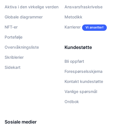
Aktiva i den virkelige verden
Ansvarsfraskrivelse
Globale diagrammer
Metodikk
NFT-er
Karrierer
Vi ansetter!
Portefølje
Kundestøtte
Overvåkningsliste
Skriblerier
Bli oppført
Sidekart
Forespørselsskjema
Kontakt kundestøtte
Vanlige spørsmål
Ordbok
Sosiale medier