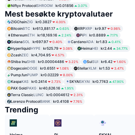
Niftyx Protocol
SHROOM
kr0.01856
3.07%
Mest besøkte kryptovalutaer
ZIGChain
ZIG
kr0.3827
4.00%
Bitcoin
BTC
kr613,881.17
XRP
XRP
kr9.97
0.63%
0.98%
Ethereum
ETH
kr18,169.16
Pi
PI
kr0.8889
2.24%
7.17%
Solana
SOL
kr697.97
Cardano
ADA
kr1.83
0.40%
0.41%
Hyperliquid
HYPE
kr525.79
Heima
HEI
kr2.44
3.08%
34.77%
Zcash
ZEC
kr4,704.95
4.57%
Shiba Inu
SHIB
kr0.00004486
Sui
SUI
kr6.42
3.22%
1.60%
Dogecoin
DOGE
kr0.6551
Stellar
XLM
kr1.53
1.08%
3.47%
Pump.fun
PUMP
kr0.02229
8.00%
Kaspa
KAS
kr0.2414
SKYAI
SKYAI
kr0.7743
2.73%
47.90%
PAX Gold
PAXG
kr40,626.16
1.95%
Terra Classic
LUNC
kr0.0004612
2.31%
Lorenzo Protocol
BANK
kr0.4108
7.76%
Trending
Heima
Pi
SKYAI