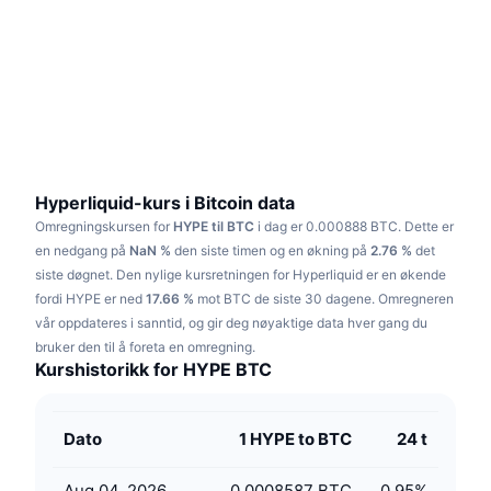
Trending
Krypto-ETF-er
Opplæring
CMC MCP
Nytt
Bitcoin ETF-er
x402
Nyheter
Krypto
Ethereum ETF-er
Akademi
Politikk
Teknisk analyse
Forskning
Hyperliquid-kurs i Bitcoin data
Omregningskursen for
HYPE til BTC
i dag er 0.000888 BTC.
Dette er
Idrett
RSI
Videoer
en nedgang på
NaN %
den siste timen og en økning på
2.76 %
det
siste døgnet.
Den nylige kursretningen for Hyperliquid er en økende
Finans
MACD
fordi HYPE er ned
Ordbok
17.66 %
mot BTC de siste 30 dagene.
Omregneren
vår oppdateres i sanntid, og gir deg nøyaktige data hver gang du
Teknologi
bruker den til å foreta en omregning.
Derivater
Kampanjer
Kurshistorikk for HYPE BTC
NFT
Oversikt
Airdrops
Dato
1 HYPE to BTC
24 t
Samlet NFT-statistikk
Likvidasjoner
Diamantbelønninger
Aug 04, 2026
0.0008587 BTC
0.95
%