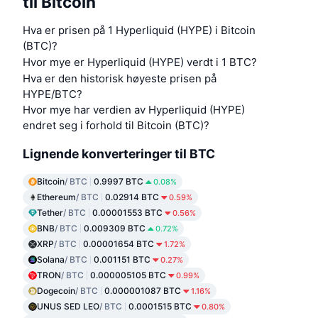
til Bitcoin
Hva er prisen på 1 Hyperliquid (HYPE) i Bitcoin
(BTC)?
Hvor mye er Hyperliquid (HYPE) verdt i 1 BTC?
Hva er den historisk høyeste prisen på
HYPE/BTC?
Hvor mye har verdien av Hyperliquid (HYPE)
endret seg i forhold til Bitcoin (BTC)?
Lignende konverteringer til BTC
Bitcoin
/ BTC
0.9997 BTC
0.08%
Ethereum
/ BTC
0.02914 BTC
0.59%
Tether
/ BTC
0.00001553 BTC
0.56%
BNB
/ BTC
0.009309 BTC
0.72%
XRP
/ BTC
0.00001654 BTC
1.72%
Solana
/ BTC
0.001151 BTC
0.27%
TRON
/ BTC
0.000005105 BTC
0.99%
Dogecoin
/ BTC
0.000001087 BTC
1.16%
UNUS SED LEO
/ BTC
0.0001515 BTC
0.80%