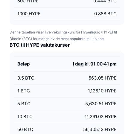
500
HYPE
0.444 BTC
1000
HYPE
0.888 BTC
Denne tabellen viser live vekslingskurs for Hyperliquid (HYPE) til
Bitcoin (BTC) for mange av de mest populære multiplene.
BTC til HYPE valutakurser
Beløp
I dag kl. 01:00:41 pm
0.5
BTC
563.05 HYPE
1
BTC
1,126.10 HYPE
5
BTC
5,630.51 HYPE
10
BTC
11,261.02 HYPE
50
BTC
56,305.12 HYPE