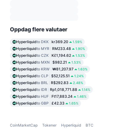
Oppdag flere valutaer
Hyperliquid
to DKK
kr369.20
1.59%
Hyperliquid
to MYR
RM233.48
1.90%
Hyperliquid
to CZK
Kč1,194.62
1.53%
Hyperliquid
to MXN
$982.21
1.53%
Hyperliquid
to KRW
₩81,207.97
1.63%
Hyperliquid
to CLP
$52,125.51
1.24%
Hyperliquid
to BRL
R$292.83
2.48%
Hyperliquid
to IDR
Rp1,018,771.88
1.14%
Hyperliquid
to HUF
Ft17,883.24
1.46%
Hyperliquid
to GBP
£42.33
1.65%
CoinMarketCap
Tokener
Hyperliquid
BTC