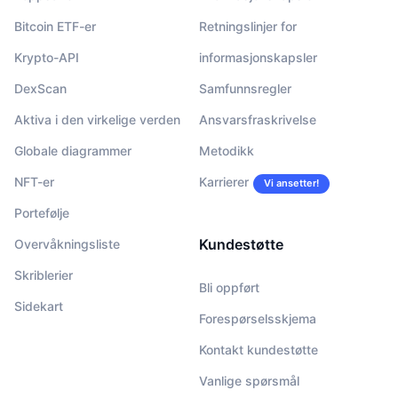
Bitcoin ETF-er
Retningslinjer for
Krypto-API
informasjonskapsler
DexScan
Samfunnsregler
Aktiva i den virkelige verden
Ansvarsfraskrivelse
Globale diagrammer
Metodikk
NFT-er
Karrierer
Vi ansetter!
Portefølje
Kundestøtte
Overvåkningsliste
Skriblerier
Bli oppført
Sidekart
Forespørselsskjema
Kontakt kundestøtte
Vanlige spørsmål