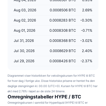
Kommende salg
Finansieringsrenter
Lær og tjen
Aug 03, 2026
0.0008506 BTC
2.69
%
Aug 02, 2026
0.0008283 BTC
-0.30
%
Kalendere
Aug 01, 2026
0.0008308 BTC
-0.71
%
ICO-kalender
Jul 31, 2026
0.0008368 BTC
-3.02
%
Hendelseskalender
Jul 30, 2026
0.0008629 BTC
2.40
%
Jul 29, 2026
0.0008426 BTC
-2.37
%
Diagrammet viser historikken for vekslingskursen for HYPE til BTC
for hver dag i forrige uke. Disse historiske prisene er hentet fra den
daglige stengningen kl. 00.00 (UTC+0). Kursen for HYPE til BTC har
økt med 2.76% i løpet av de siste 24 timene.
Omregningstabeller HYPE / BTC
Omregningskursen i sanntid for Hyperliquid (HYPE) til BTC er