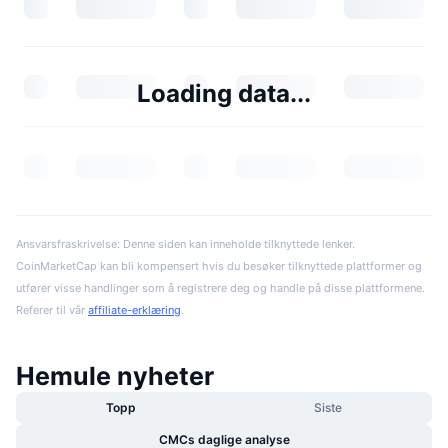
Loading data...
Ansvarsfraskrivelse: Denne siden kan inneholde tilknyttede lenker.
CoinMarketCap kan bli kompensert hvis du besøker tilknyttede plattformer og
utfører visse handlinger som å registrere deg og handle på disse plattformene.
Referer til vår
affiliate-erklæring
.
Hemule nyheter
Topp
Siste
CMCs daglige analyse