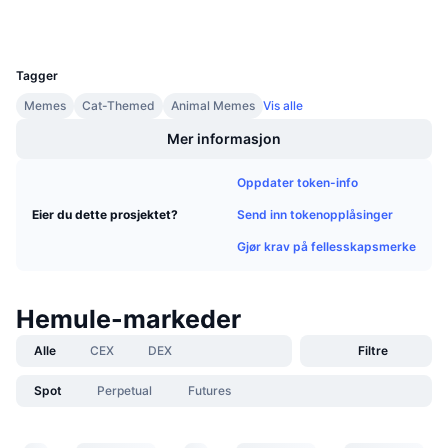
Wallets
Kommende salg
Finansieringsrenter
Lær og tjen
UCID
28786
Tagger
Kalendere
Memes
Cat-Themed
Animal Memes
Vis alle
Mer informasjon
ICO-kalender
Oppdater token-info
Hendelseskalender
Send inn tokenopplåsinger
Eier du dette prosjektet?
Gjør krav på fellesskapsmerke
Hemule-markeder
Alle
CEX
DEX
Filtre
Spot
Perpetual
Futures