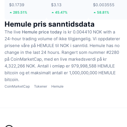
$0.1739
$3.13
$0.003555
285.51%
45.47%
58.81%
Hemule pris sanntidsdata
The live
Hemule price today
is kr 0.004410 NOK with a
24-hour trading volume of ikke tilgjengelig.
Vi oppdaterer
prisene våre på HEMULE til NOK i sanntid.
Hemule has no
change in the last 24 hours.
Rangert som nummer #2280
på CoinMarketCap, med en live markedsverdi på kr
4,322,266 NOK.
Antall i omløp er 979,998,588 HEMULE
bitcoin
og et maksimalt antall er 1,000,000,000 HEMULE
bitcoin.
CoinMarketCap
Tokener
Hemule