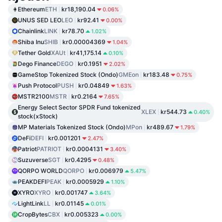
Ethereum
ETH
kr18,190.04
0.06%
UNUS SED LEO
LEO
kr92.41
0.00%
Chainlink
LINK
kr78.70
1.02%
Shiba Inu
SHIB
kr0.00004369
1.04%
Tether Gold
XAUt
kr41,175.14
0.10%
Dego Finance
DEGO
kr0.1951
2.02%
GameStop Tokenized Stock (Ondo)
GMEon
kr183.48
0.75%
Push Protocol
PUSH
kr0.04849
1.63%
MSTR2100
MSTR
kr0.2164
7.65%
Energy Select Sector SPDR Fund tokenized
XLEX
kr544.73
0.40%
stock(xStock)
MP Materials Tokenized Stock (Ondo)
MPon
kr489.67
1.79%
DeFi
DEFI
kr0.001201
2.47%
Patriot
PATRIOT
kr0.0004131
3.40%
Suzuverse
SGT
kr0.4295
0.48%
QORPO WORLD
QORPO
kr0.006979
5.47%
PEAKDEFI
PEAK
kr0.0005929
1.10%
XYRO
XYRO
kr0.001747
3.64%
LightLink
LL
kr0.01145
0.01%
CropBytes
CBX
kr0.005323
0.00%