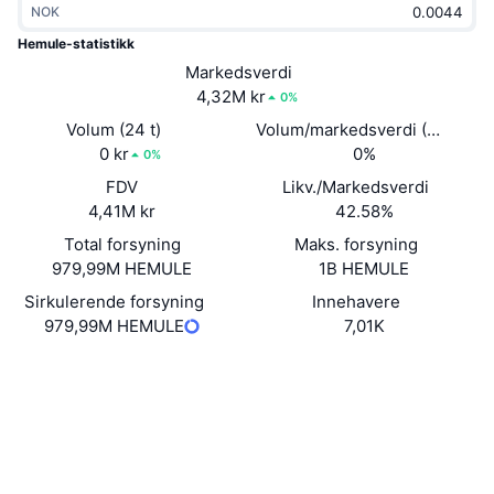
NOK
Trending
Krypto-ETF-er
Opplæring
CMC MCP
Hemule-statistikk
Nytt
Markedsverdi
Bitcoin ETF-er
x402
Nyheter
4,32M kr
0%
Krypto
Ethereum ETF-er
Volum (24 t)
Volum/markedsverdi (24 timer
Akademi
0 kr
0%
0%
Politikk
FDV
Likv./Markedsverdi
Teknisk analyse
Forskning
4,41M kr
42.58%
Idrett
Total forsyning
Maks. forsyning
RSI
Videoer
979,99M HEMULE
1B HEMULE
Finans
MACD
Sirkulerende forsyning
Innehavere
Ordbok
979,99M HEMULE
7,01K
Teknologi
Nettsted
Website
Derivater
Kampanjer
Sosiale medier
NFT
Oversikt
Airdrops
Kontrakter
0xeAA6...c79dD3
3.1
Vurdering (CertiK)
Samlet NFT-statistikk
Likvidasjoner
Diamantbelønninger
Utforskere
etherscan.io