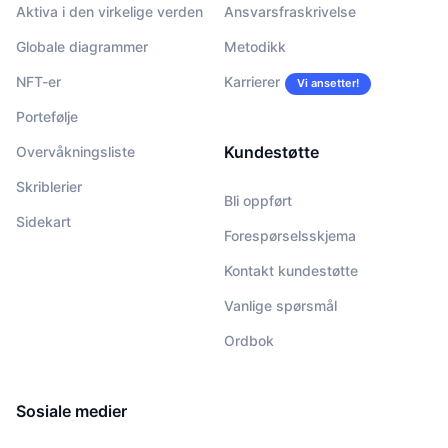
Aktiva i den virkelige verden
Ansvarsfraskrivelse
Globale diagrammer
Metodikk
NFT-er
Karrierer
Vi ansetter!
Portefølje
Kundestøtte
Overvåkningsliste
Skriblerier
Bli oppført
Sidekart
Forespørselsskjema
Kontakt kundestøtte
Vanlige spørsmål
Ordbok
Sosiale medier