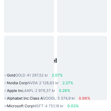
Populære eiendeler fra den
virkelige verden
Gold
GOLD
41 297,52 kr
2.07%
Nvidia Corp
NVDA
2 128,63 kr
2.27%
Apple Inc.
AAPL
2 979,37 kr
0.29%
Alphabet Inc Class A
GOOGL
3 374,9 kr
0.96%
Microsoft Corp
MSFT
4 751,18 kr
0.03%