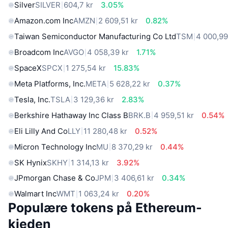
Silver
SILVER
604,7 kr
3.05%
Amazon.com Inc
AMZN
2 609,51 kr
0.82%
Taiwan Semiconductor Manufacturing Co Ltd
TSM
4 000,99
Broadcom Inc
AVGO
4 058,39 kr
1.71%
SpaceX
SPCX
1 275,54 kr
15.83%
Meta Platforms, Inc.
META
5 628,22 kr
0.37%
Tesla, Inc.
TSLA
3 129,36 kr
2.83%
Berkshire Hathaway Inc Class B
BRK.B
4 959,51 kr
0.54%
Eli Lilly And Co
LLY
11 280,48 kr
0.52%
Micron Technology Inc
MU
8 370,29 kr
0.44%
SK Hynix
SKHY
1 314,13 kr
3.92%
JPmorgan Chase & Co
JPM
3 406,61 kr
0.34%
Walmart Inc
WMT
1 063,24 kr
0.20%
Populære tokens på Ethereum-
kjeden