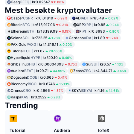
Geeq
GEEQ
kr0.02547
0.88%
Mest besøkte kryptovalutaer
Casper
CSPR
kr0.01819
ADI
ADI
kr65.49
0.92%
0.02%
Bitcoin
BTC
kr615,917.06
XRP
XRP
kr9.85
0.31%
0.24%
Ethereum
ETH
kr18,199.99
Pi
PI
kr0.8693
0.15%
0.80%
Solana
SOL
kr722.25
Cardano
ADA
kr1.89
1.78%
1.24%
PAX Gold
PAXG
kr41,316.11
0.20%
Tutorial
TUT
kr1.67
287.66%
Hyperliquid
HYPE
kr520.10
0.46%
Shiba Inu
SHIB
kr0.00004393
Sui
SUI
kr6.57
0.75%
1.13%
Audiera
BEAT
kr29.71
Zcash
ZEC
kr4,844.71
44.99%
0.45%
Dogecoin
DOGE
kr0.665
0.41%
Biconomy
BICO
kr0.6746
15.13%
Cronos
CRO
kr0.4666
SKYAI
SKYAI
kr1.16
1.57%
14.61%
Kaspa
KAS
kr0.2522
0.28%
Trending
Tutorial
Audiera
IoTeX