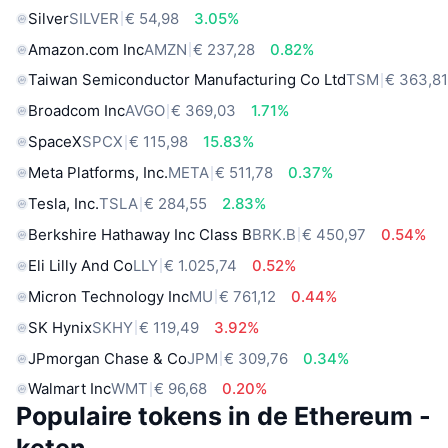
Silver
SILVER
€ 54,98
3.05%
Amazon.com Inc
AMZN
€ 237,28
0.82%
Taiwan Semiconductor Manufacturing Co Ltd
TSM
€ 363,8
Broadcom Inc
AVGO
€ 369,03
1.71%
SpaceX
SPCX
€ 115,98
15.83%
Meta Platforms, Inc.
META
€ 511,78
0.37%
Tesla, Inc.
TSLA
€ 284,55
2.83%
Berkshire Hathaway Inc Class B
BRK.B
€ 450,97
0.54%
Eli Lilly And Co
LLY
€ 1.025,74
0.52%
Micron Technology Inc
MU
€ 761,12
0.44%
SK Hynix
SKHY
€ 119,49
3.92%
JPmorgan Chase & Co
JPM
€ 309,76
0.34%
Walmart Inc
WMT
€ 96,68
0.20%
Populaire tokens in de Ethereum -