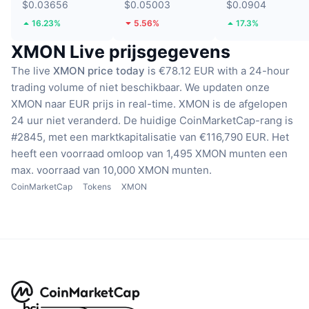
$0.03656
$0.05003
$0.0904
16.23%
5.56%
17.3%
XMON Live prijsgegevens
The live
XMON price today
is €78.12 EUR with a 24-hour
trading volume of niet beschikbaar.
We updaten onze
XMON naar EUR prijs in real-time.
XMON is de afgelopen
24 uur niet veranderd.
De huidige CoinMarketCap-rang is
#2845, met een marktkapitalisatie van €116,790 EUR.
Het
heeft een voorraad omloop van 1,495 XMON munten
een
max. voorraad van 10,000 XMON munten.
CoinMarketCap
Tokens
XMON