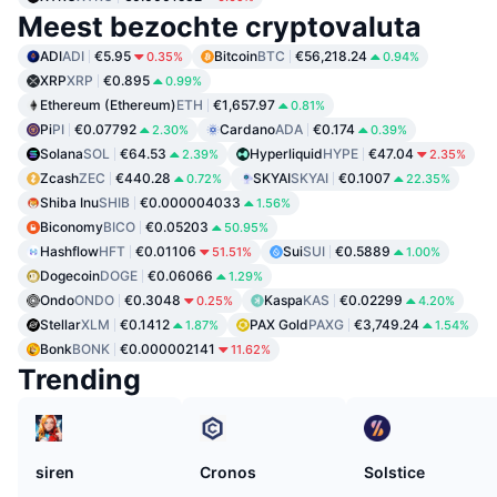
Meest bezochte cryptovaluta
ADI
ADI
€5.95
Bitcoin
BTC
€56,218.24
0.35%
0.94%
XRP
XRP
€0.895
0.99%
Ethereum (Ethereum)
ETH
€1,657.97
0.81%
Pi
PI
€0.07792
Cardano
ADA
€0.174
2.30%
0.39%
Solana
SOL
€64.53
Hyperliquid
HYPE
€47.04
2.39%
2.35%
Zcash
ZEC
€440.28
SKYAI
SKYAI
€0.1007
0.72%
22.35%
Shiba Inu
SHIB
€0.000004033
1.56%
Biconomy
BICO
€0.05203
50.95%
Hashflow
HFT
€0.01106
Sui
SUI
€0.5889
51.51%
1.00%
Dogecoin
DOGE
€0.06066
1.29%
Ondo
ONDO
€0.3048
Kaspa
KAS
€0.02299
0.25%
4.20%
Stellar
XLM
€0.1412
PAX Gold
PAXG
€3,749.24
1.87%
1.54%
Bonk
BONK
€0.000002141
11.62%
Trending
siren
Cronos
Solstice