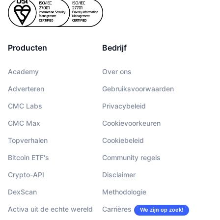
Producten
Bedrijf
Academy
Over ons
Adverteren
Gebruiksvoorwaarden
CMC Labs
Privacybeleid
CMC Max
Cookievoorkeuren
Topverhalen
Cookiebeleid
Bitcoin ETF's
Community regels
Crypto-API
Disclaimer
DexScan
Methodologie
Activa uit de echte wereld
Carrières
We zijn op zoek!