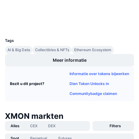
Aankomende verkopen
etherscan.io
Financieringstarieven
Explorers
Leren & Verdienen
Wallets
UCID
Kalenders
8509
Tags
ICO kalender
AI & Big Data
Collectibles & NFTs
Ethereum Ecosystem
Agenda
Meer informatie
Informatie over tokens bijwerken
Dien Token Unlocks in
Bezit u dit project?
Communitybadge claimen
XMON markten
Alles
CEX
DEX
Filters
Spot
Perpetual
Futures