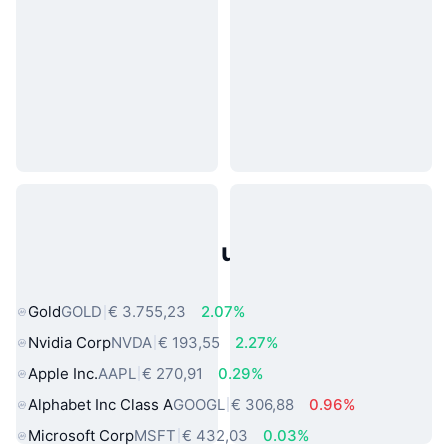
Populaire activa uit de echte
wereld
Gold
GOLD
€ 3.755,23
2.07%
Nvidia Corp
NVDA
€ 193,55
2.27%
Apple Inc.
AAPL
€ 270,91
0.29%
Alphabet Inc Class A
GOOGL
€ 306,88
0.96%
Microsoft Corp
MSFT
€ 432,03
0.03%