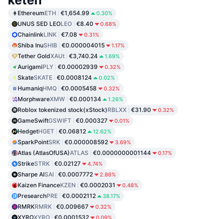
keten
Ethereum
ETH
€1,654.99
0.30%
UNUS SED LEO
LEO
€8.40
0.68%
Chainlink
LINK
€7.08
0.31%
Shiba Inu
SHIB
€0.000004015
1.17%
Tether Gold
XAUt
€3,740.24
1.69%
Aurigami
PLY
€0.00002939
0.32%
Skate
SKATE
€0.0008124
0.02%
Humaniq
HMQ
€0.0005458
0.32%
Morphware
XMW
€0.000134
1.26%
Roblox tokenized stock(xStock)
RBLXX
€31.90
0.32%
GameSwift
GSWIFT
€0.000327
0.01%
Hedget
HGET
€0.06812
12.62%
SparkPoint
SRK
€0.000008592
3.69%
Atlas (AtlasOfUSA)
ATLAS
€0.0000000001144
0.17%
Strike
STRK
€0.02127
4.74%
Sharpe AI
SAI
€0.0007772
2.86%
Kaizen Finance
KZEN
€0.0002031
0.48%
Presearch
PRE
€0.0002112
38.17%
RMRK
RMRK
€0.009667
0.32%
XYRO
XYRO
€0.0001532
0.09%