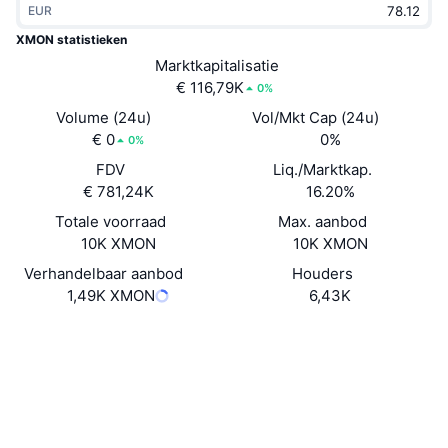
EUR
Trending
Crypto-ETF's
Leren
CMC MCP
XMON statistieken
Nieuw
Marktkapitalisatie
Bitcoin ETF's
x402
Nieuws
€ 116,79K
0%
Crypto
Ethereum (Ethereum) ETF's
Volume (24u)
Vol/Mkt Cap (24u)
Academy
€ 0
0%
0%
Politiek
FDV
Liq./Marktkap.
Technische analyse
Onderzoek
€ 781,24K
16.20%
Sport
Totale voorraad
Max. aanbod
RSI
Video's
10K XMON
10K XMON
Financiën
MACD
Verhandelbaar aanbod
Houders
Woordenlijst
1,49K XMON
6,43K
Technologie
Website
Website
Derivaten
Campagnes
NFT
Sociale kanalen
Overzicht
Airdrops
Contracten
Totale NFT-statistieken
0x3aaD...70Bf74
Liquidaties
3.5
Diamanten beloningen
Beoordeling (CertiK)