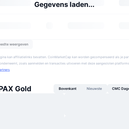
Gegevens laden...
reedte weergeven
gina kan affiliatielinks bevatten. CoinMarketCap kan worden gecompenseerd als je par
 onderneemt, zoals aanmelden en transacties uitvoeren met deze aangesloten platforms
artners
PAX Gold
Bovenkant
Nieuwste
CMC Dagel