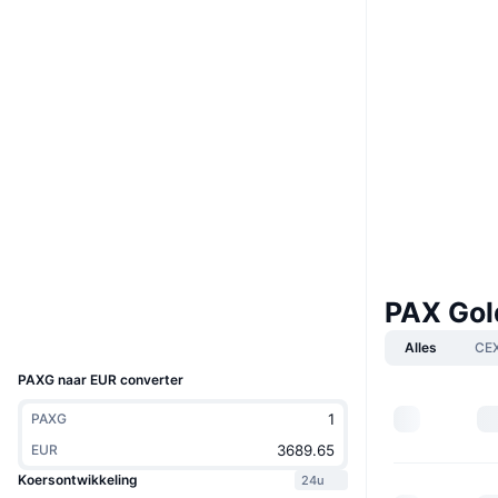
Website
Website
Whitepaper
Sociale kanalen
0x4580...cbaf78
Contracten
4.7
Beoordeling (CertiK)
Audits
etherscan.io
Explorers
Wallets
PAX Gol
UCID
4705
Alles
CE
PAXG naar EUR converter
PAXG
EUR
Koersontwikkeling
24u