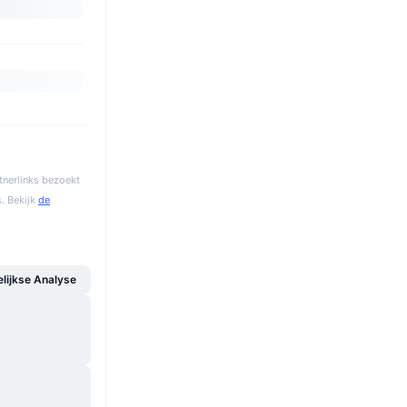
tnerlinks bezoekt
. Bekijk
de
ijkse Analyse