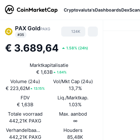
Cryptovaluta's
Dashboards
DexScan
PAX Gold
PAXG
124K
#35
€ 3.689,64
1.58%
(
24h
)
Marktkapitalisatie
€ 1,63B
1.64%
Volume (24u)
Vol/Mkt Cap (24u)
€ 223,62M
13,7%
13.15%
FDV
Liq./Marktkap.
€ 1,63B
1.03%
Totale voorraad
Max. aanbod
442,21K PAXG
∞
Verhandelbaar aanbod
Houders
442,21K PAXG
85,48K