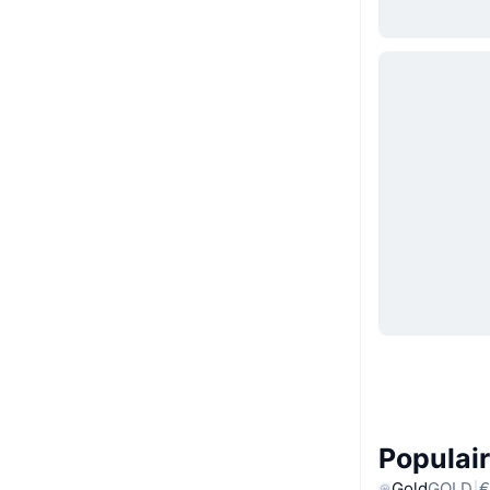
Populair
Gold
GOLD
€