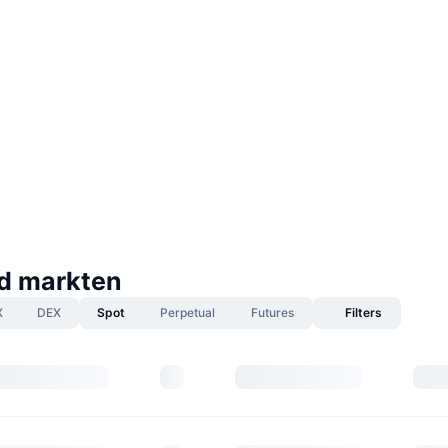
d markten
X
DEX
Spot
Perpetual
Futures
Filters