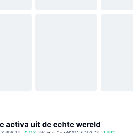
e activa uit de echte wereld
 3.698,24
0.11%
Nvidia Corp
NVDA
€ 192,77
1.49%