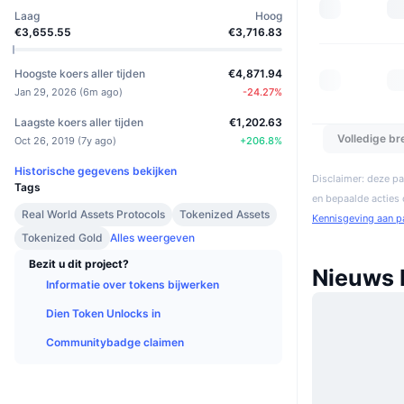
Laag
Hoog
€3,655.55
€3,716.83
Hoogste koers aller tijden
€4,871.94
Jan 29, 2026
(
6m ago
)
-24.27
%
Laagste koers aller tijden
€1,202.63
Volledige b
Oct 26, 2019
(
7y ago
)
+
206.8
%
Historische gegevens bekijken
Disclaimer: deze pa
Tags
en bepaalde acties
Real World Assets Protocols
Tokenized Assets
Kennisgeving aan p
Tokenized Gold
Alles weergeven
Bezit u dit project?
Nieuws 
Informatie over tokens bijwerken
Dien Token Unlocks in
Communitybadge claimen