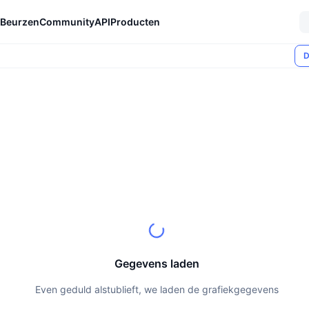
Beurzen
Community
API
Producten
D
Gegevens laden
Even geduld alstublieft, we laden de grafiekgegevens