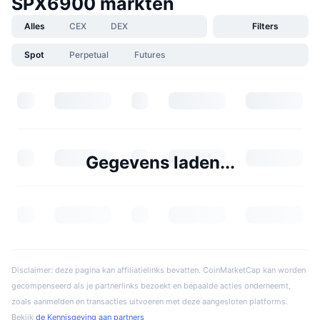
SPX6900 markten
Alles
CEX
DEX
Filters
Spot
Perpetual
Futures
Gegevens laden...
Disclaimer: deze pagina kan affiliatielinks bevatten. CoinMarketCap kan worden
gecompenseerd als je partnerlinks bezoekt en bepaalde acties onderneemt,
zoals aanmelden en transacties uitvoeren met deze aangesloten platforms.
Bekijk
de Kennisgeving aan partners