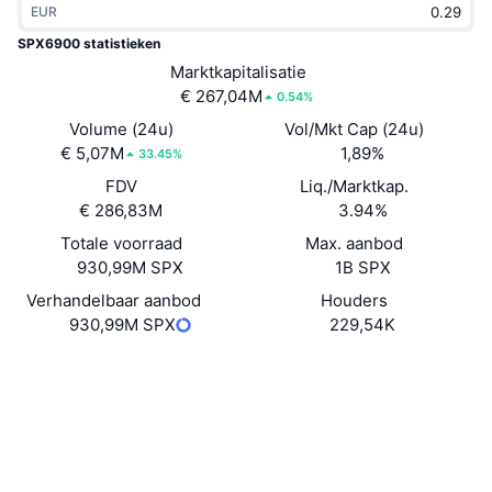
EUR
Trending
Crypto-ETF's
Leren
CMC MCP
SPX6900 statistieken
Nieuw
Marktkapitalisatie
Bitcoin ETF's
x402
Nieuws
€ 267,04M
0.54%
Crypto
Ethereum (Ethereum) ETF's
Volume (24u)
Vol/Mkt Cap (24u)
Academy
€ 5,07M
1,89%
33.45%
Politiek
FDV
Liq./Marktkap.
Technische analyse
Onderzoek
€ 286,83M
3.94%
Sport
Totale voorraad
Max. aanbod
RSI
Video's
930,99M SPX
1B SPX
Financiën
MACD
Verhandelbaar aanbod
Houders
Woordenlijst
930,99M SPX
229,54K
Technologie
Website
Website
Derivaten
Campagnes
NFT
Sociale kanalen
Overzicht
Airdrops
Totale NFT-statistieken
0xe0f6...b2c56c
Contracten
Liquidaties
Diamanten beloningen