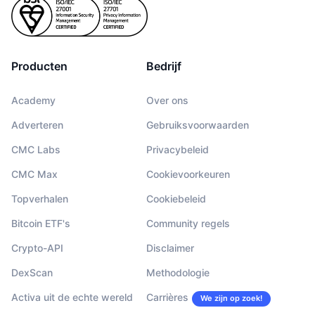
Producten
Bedrijf
Academy
Over ons
Adverteren
Gebruiksvoorwaarden
CMC Labs
Privacybeleid
CMC Max
Cookievoorkeuren
Topverhalen
Cookiebeleid
Bitcoin ETF's
Community regels
Crypto-API
Disclaimer
DexScan
Methodologie
Activa uit de echte wereld
Carrières
We zijn op zoek!