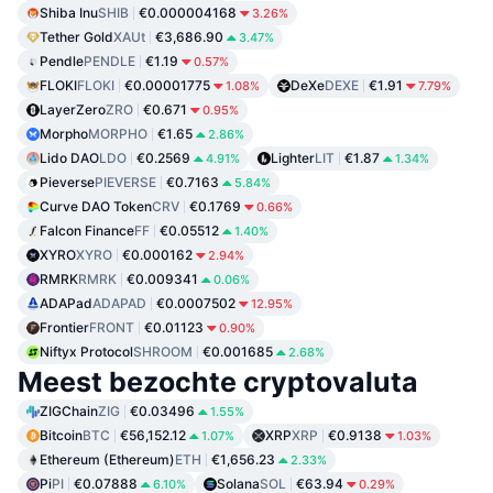
Shiba Inu
SHIB
€0.000004168
3.26%
Tether Gold
XAUt
€3,686.90
3.47%
Pendle
PENDLE
€1.19
0.57%
FLOKI
FLOKI
€0.00001775
DeXe
DEXE
€1.91
1.08%
7.79%
LayerZero
ZRO
€0.671
0.95%
Morpho
MORPHO
€1.65
2.86%
Lido DAO
LDO
€0.2569
Lighter
LIT
€1.87
4.91%
1.34%
Pieverse
PIEVERSE
€0.7163
5.84%
Curve DAO Token
CRV
€0.1769
0.66%
Falcon Finance
FF
€0.05512
1.40%
XYRO
XYRO
€0.000162
2.94%
RMRK
RMRK
€0.009341
0.06%
ADAPad
ADAPAD
€0.0007502
12.95%
Frontier
FRONT
€0.01123
0.90%
Niftyx Protocol
SHROOM
€0.001685
2.68%
Meest bezochte cryptovaluta
ZIGChain
ZIG
€0.03496
1.55%
Bitcoin
BTC
€56,152.12
XRP
XRP
€0.9138
1.07%
1.03%
Ethereum (Ethereum)
ETH
€1,656.23
2.33%
Pi
PI
€0.07888
Solana
SOL
€63.94
6.10%
0.29%