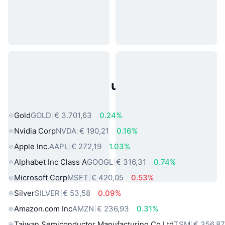
Populaire activa uit de echte
wereld
Gold
GOLD
€ 3.701,63
0.24%
Nvidia Corp
NVDA
€ 190,21
0.16%
Apple Inc.
AAPL
€ 272,19
1.03%
Alphabet Inc Class A
GOOGL
€ 316,31
0.74%
Microsoft Corp
MSFT
€ 420,05
0.53%
Silver
SILVER
€ 53,58
0.09%
Amazon.com Inc
AMZN
€ 236,93
0.31%
Taiwan Semiconductor Manufacturing Co Ltd
TSM
€ 356,8