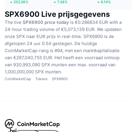
252.26%
7.38%
6.14%
SPX6900 Live prijsgegevens
The live
SPX6900 price today
is €0.286834 EUR with a
24-hour trading volume of €5,073,139 EUR.
We updaten
onze SPX naar EUR prijs in real-time.
SPX6900 is de
afgelopen 24 uur 0.54 gestegen.
De huidige
CoinMarketCap-rang is #94, met een marktkapitalisatie
van €267,040,755 EUR.
Het heeft een voorraad omloop
van 930,993,090 SPX munten
een max. voorraad van
1,000,000,000 SPX munten.
CoinMarketCap
Tokens
SPX6900