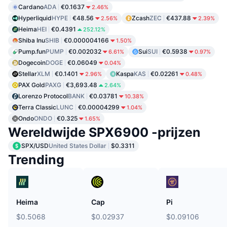
Cardano
ADA
€0.1637
2.46%
Hyperliquid
HYPE
€48.56
Zcash
ZEC
€437.88
2.56%
2.39%
Heima
HEI
€0.4391
252.12%
Shiba Inu
SHIB
€0.000004166
1.50%
Pump.fun
PUMP
€0.002032
Sui
SUI
€0.5938
6.61%
0.97%
Dogecoin
DOGE
€0.06049
0.04%
Stellar
XLM
€0.1401
Kaspa
KAS
€0.02261
2.96%
0.48%
PAX Gold
PAXG
€3,693.48
2.64%
Lorenzo Protocol
BANK
€0.03781
10.38%
Terra Classic
LUNC
€0.00004299
1.04%
Ondo
ONDO
€0.325
1.65%
Wereldwijde SPX6900 -prijzen
SPX/USD
United States Dollar
$0.3311
Trending
Heima
Cap
Pi
$0.5068
$0.02937
$0.09106