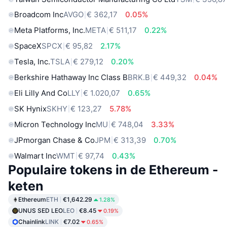
Broadcom Inc
AVGO
€ 362,17
0.05%
Meta Platforms, Inc.
META
€ 511,17
0.22%
SpaceX
SPCX
€ 95,82
2.17%
Tesla, Inc.
TSLA
€ 279,12
0.20%
Berkshire Hathaway Inc Class B
BRK.B
€ 449,32
0.04%
Eli Lilly And Co
LLY
€ 1.020,07
0.65%
SK Hynix
SKHY
€ 123,27
5.78%
Micron Technology Inc
MU
€ 748,04
3.33%
JPmorgan Chase & Co
JPM
€ 313,39
0.70%
Walmart Inc
WMT
€ 97,74
0.43%
Populaire tokens in de Ethereum -
keten
Ethereum
ETH
€1,642.29
1.28%
UNUS SED LEO
LEO
€8.45
0.19%
Chainlink
LINK
€7.02
0.65%