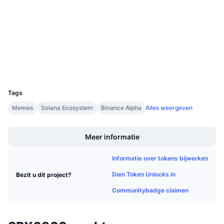
4.0
Aankomende verkopen
Beoordeling (CertiK)
Financieringstarieven
Leren & Verdienen
etherscan.io
Explorers
Kalenders
Wallets
ICO kalender
UCID
28081
Tags
Agenda
Memes
Solana Ecosystem
Binance Alpha
Alles weergeven
Boost
Meer informatie
Informatie over tokens bijwerken
Dien Token Unlocks in
Bezit u dit project?
Communitybadge claimen