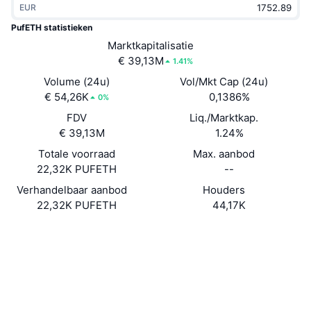
EUR
Trending
Crypto-ETF's
Leren
CMC MCP
PufETH statistieken
Nieuw
Marktkapitalisatie
Bitcoin ETF's
x402
Nieuws
€ 39,13M
1.41%
Crypto
Ethereum (Ethereum) ETF's
Volume (24u)
Vol/Mkt Cap (24u)
Academy
€ 54,26K
0,1386%
0%
Politiek
FDV
Liq./Marktkap.
Technische analyse
Onderzoek
€ 39,13M
1.24%
Sport
Totale voorraad
Max. aanbod
RSI
Video's
22,32K PUFETH
--
Financiën
MACD
Verhandelbaar aanbod
Houders
Woordenlijst
22,32K PUFETH
44,17K
Technologie
Website
Whitepaper
Derivaten
Campagnes
Website
NFT
Overzicht
Airdrops
Sociale kanalen
Totale NFT-statistieken
Liquidaties
Diamanten beloningen
Contracten
0xD9A4...306a72