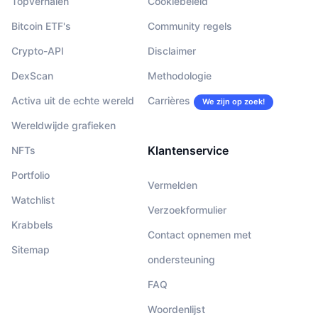
Topverhalen
Cookiebeleid
Bitcoin ETF's
Community regels
Crypto-API
Disclaimer
DexScan
Methodologie
Activa uit de echte wereld
Carrières
We zijn op zoek!
Wereldwijde grafieken
Klantenservice
NFTs
Portfolio
Vermelden
Watchlist
Verzoekformulier
Krabbels
Contact opnemen met
Sitemap
ondersteuning
FAQ
Woordenlijst