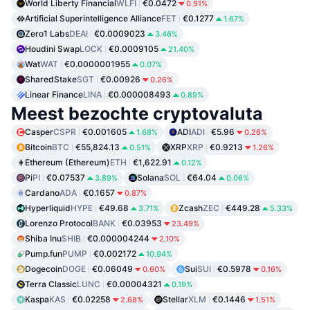
World Liberty Financial
WLFI
€0.0472
0.91%
Artificial Superintelligence Alliance
FET
€0.1277
1.67%
Zero1 Labs
DEAI
€0.0009023
3.46%
Houdini Swap
LOCK
€0.0009105
21.40%
Wat
WAT
€0.0000001955
0.07%
SharedStake
SGT
€0.00926
0.26%
Linear Finance
LINA
€0.000008493
0.89%
Meest bezochte cryptovaluta
Casper
CSPR
€0.001605
ADI
ADI
€5.96
1.68%
0.26%
Bitcoin
BTC
€55,824.13
XRP
XRP
€0.9213
0.51%
1.26%
Ethereum (Ethereum)
ETH
€1,622.91
0.12%
Pi
PI
€0.07537
Solana
SOL
€64.04
3.89%
0.06%
Cardano
ADA
€0.1657
0.87%
Hyperliquid
HYPE
€49.68
Zcash
ZEC
€449.28
3.71%
5.33%
Lorenzo Protocol
BANK
€0.03953
23.49%
Shiba Inu
SHIB
€0.000004244
2.10%
Pump.fun
PUMP
€0.002172
10.94%
Dogecoin
DOGE
€0.06049
Sui
SUI
€0.5978
0.60%
0.16%
Terra Classic
LUNC
€0.00004321
0.19%
Kaspa
KAS
€0.02258
Stellar
XLM
€0.1446
2.68%
1.51%