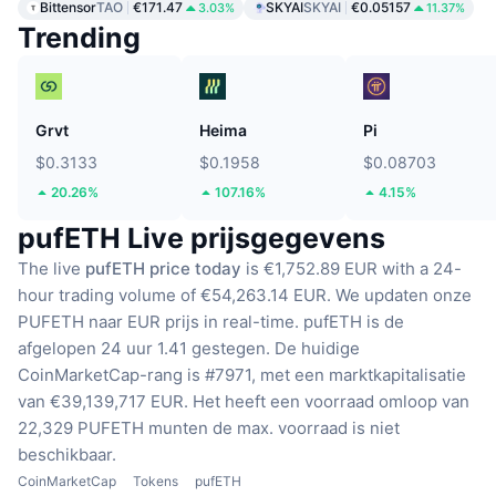
Bittensor
TAO
€171.47
SKYAI
SKYAI
€0.05157
3.03%
11.37%
Trending
Grvt
Heima
Pi
$0.3133
$0.1958
$0.08703
20.26%
107.16%
4.15%
pufETH Live prijsgegevens
The live
pufETH price today
is €1,752.89 EUR with a 24-
hour trading volume of €54,263.14 EUR.
We updaten onze
PUFETH naar EUR prijs in real-time.
pufETH is de
afgelopen 24 uur 1.41 gestegen.
De huidige
CoinMarketCap-rang is #7971, met een marktkapitalisatie
van €39,139,717 EUR.
Het heeft een voorraad omloop van
22,329 PUFETH munten
de max. voorraad is niet
beschikbaar.
CoinMarketCap
Tokens
pufETH