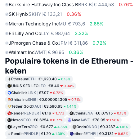
Berkshire Hathaway Inc Class B
BRK.B
€ 444,53
0.76%
SK Hynix
SKHY
€ 133,21
0.36%
Micron Technology Inc
MU
€ 793,6
2.65%
Eli Lilly And Co
LLY
€ 987,64
2.22%
JPmorgan Chase & Co
JPM
€ 311,86
0.72%
Walmart Inc
WMT
€ 96,95
0.36%
Populaire tokens in de Ethereum -
keten
Ethereum
ETH
€1,620.40
0.18%
UNUS SED LEO
LEO
€8.46
0.04%
Chainlink
LINK
€7.07
0.72%
Shiba Inu
SHIB
€0.000004305
0.71%
Tether Gold
XAUt
€3,560.65
1.44%
Render
RENDER
€1.16
Ethena
ENA
€0.07915
1.77%
0.15%
Nexo
NEXO
€0.6254
Aave
AAVE
€78.95
0.77%
1.56%
LayerZero
ZRO
€0.677
Ondo
ONDO
€0.3287
4.85%
1.16%
Pendle
PENDLE
€1.20
ether.fi
ETHFI
€0.3131
1.39%
9.62%