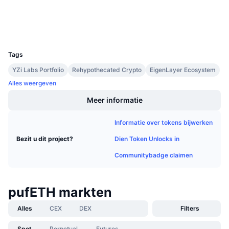
Aankomende verkopen
Explorers
etherscan.io
Financieringstarieven
Leren & Verdienen
Wallets
UCID
29325
Kalenders
Tags
YZi Labs Portfolio
Rehypothecated Crypto
EigenLayer Ecosystem
ICO kalender
Alles weergeven
Agenda
Meer informatie
Informatie over tokens bijwerken
Dien Token Unlocks in
Bezit u dit project?
Communitybadge claimen
pufETH markten
Alles
CEX
DEX
Filters
Spot
Perpetual
Futures