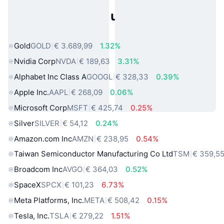
Populaire activa uit de echte
wereld
Gold
GOLD
€ 3.689,99
1.32%
Nvidia Corp
NVDA
€ 189,63
3.31%
Alphabet Inc Class A
GOOGL
€ 328,33
0.39%
Apple Inc.
AAPL
€ 268,09
0.06%
Microsoft Corp
MSFT
€ 425,74
0.25%
Silver
SILVER
€ 54,12
0.24%
Amazon.com Inc
AMZN
€ 238,95
0.54%
Taiwan Semiconductor Manufacturing Co Ltd
TSM
€ 359,5
Broadcom Inc
AVGO
€ 364,03
0.52%
SpaceX
SPCX
€ 101,23
6.73%
Meta Platforms, Inc.
META
€ 508,42
0.15%
Tesla, Inc.
TSLA
€ 279,22
1.51%