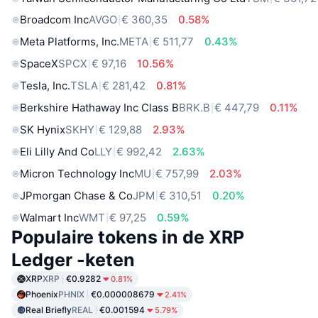
Broadcom Inc
AVGO
€ 360,35
0.58%
Meta Platforms, Inc.
META
€ 511,77
0.43%
SpaceX
SPCX
€ 97,16
10.56%
Tesla, Inc.
TSLA
€ 281,42
0.81%
Berkshire Hathaway Inc Class B
BRK.B
€ 447,79
0.11%
SK Hynix
SKHY
€ 129,88
2.93%
Eli Lilly And Co
LLY
€ 992,42
2.63%
Micron Technology Inc
MU
€ 757,99
2.03%
JPmorgan Chase & Co
JPM
€ 310,51
0.20%
Walmart Inc
WMT
€ 97,25
0.59%
Populaire tokens in de XRP
Ledger -keten
XRP
XRP
€0.9282
0.81%
Phoenix
PHNIX
€0.000008679
2.41%
Real Briefly
REAL
€0.001594
5.79%