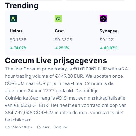
Trending
Heima
Grvt
Synapse
$0.1535
$0.3308
$0.1221
74.07%
25.1%
40.07%
Coreum Live prijsgegevens
The live
Coreum price today
is €0.020962 EUR with a 24-
hour trading volume of €447.28 EUR.
We updaten onze
COREUM naar EUR prijs in real-time.
Coreum is de
afgelopen 24 uur 27.77 gedaald.
De huidige
CoinMarketCap-rang is #919, met een marktkapitalisatie
van €8,065,831 EUR.
Het heeft een voorraad omloop van
384,792,048 COREUM munten
de max. voorraad is niet
beschikbaar.
CoinMarketCap
Tokens
Coreum