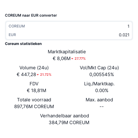
Trending
Crypto-ETF's
Leren
CMC MCP
COREUM naar EUR converter
Nieuw
Bitcoin ETF's
x402
Nieuws
COREUM
Crypto
EUR
Ethereum (Ethereum) ETF's
Academy
Coreum statistieken
Politiek
Marktkapitalisatie
Technische analyse
Onderzoek
€ 8,06M
27.77%
Sport
Volume (24u)
Vol/Mkt Cap (24u)
RSI
Video's
€ 447,28
0,005545%
21.72%
Financiën
FDV
Liq./Marktkap.
MACD
Woordenlijst
€ 18,81M
0.00%
Technologie
Totale voorraad
Max. aanbod
Derivaten
Campagnes
897,76M COREUM
--
NFT
Verhandelbaar aanbod
Overzicht
Airdrops
384,79M COREUM
Totale NFT-statistieken
Liquidaties
Diamanten beloningen
Website
Website
Whitepaper