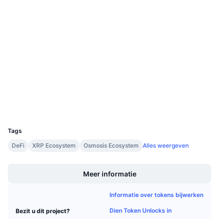
Aankomende verkopen
Sociale kanalen
Financieringstarieven
Leren & Verdienen
434F52...Bmun6D
Contracten
Kalenders
4.4
Beoordeling (CertiK)
Audits
ICO kalender
xrpscan.com
Agenda
Explorers
UCID
16399
Tags
DeFi
XRP Ecosystem
Osmosis Ecosystem
Alles weergeven
Boost
Meer informatie
Informatie over tokens bijwerken
Dien Token Unlocks in
Bezit u dit project?