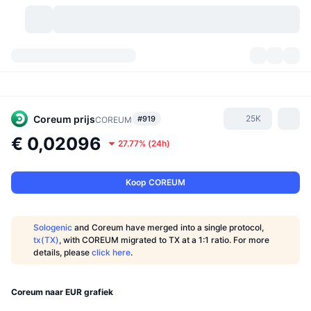
Cryptovaluta's
Dashboards
Cryptovaluta's
DexScan
Markten
Ranglijst
Coreum
prijs
25K
#919
COREUM
€ 0,02096
27.77%
(
24h
)
Signalen
Beurzen
Categorieën
New
Marktoverzicht
Populair
Community
Historische snapshots
Spotmarkt
Gecentraliseerde beurzen
Koop COREUM
Nieuw
Feeds
API
Token-ontgrendelingen
Aantal cryptovaluta's
Spot
Sologenic
and Coreum have merged into a single protocol,
tx(TX)
, with COREUM migrated to TX at a 1:1 ratio. For more
Stijgers
Onderwerpen
Opbrengsten
Producten
Bitcoin Schatkisten
Derivaten
API
details, please
click here
.
Meme-verkenner
Live
Activa uit de echte wereld
BNB Schatkisten
Producten
Crypto-API
Gedecentraliseerde beurs:
Coreum naar EUR grafiek