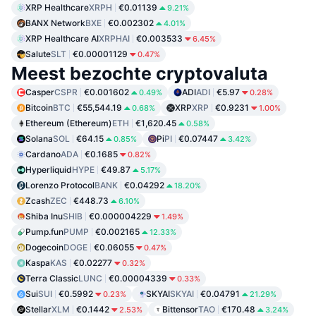
XRP Healthcare
XRPH
€0.01139
9.21%
BANX Network
BXE
€0.002302
4.01%
XRP Healthcare AI
XRPHAI
€0.003533
6.45%
Salute
SLT
€0.00001129
0.47%
Meest bezochte cryptovaluta
Casper
CSPR
€0.001602
ADI
ADI
€5.97
0.49%
0.28%
Bitcoin
BTC
€55,544.19
XRP
XRP
€0.9231
0.68%
1.00%
Ethereum (Ethereum)
ETH
€1,620.45
0.58%
Solana
SOL
€64.15
Pi
PI
€0.07447
0.85%
3.42%
Cardano
ADA
€0.1685
0.82%
Hyperliquid
HYPE
€49.87
5.17%
Lorenzo Protocol
BANK
€0.04292
18.20%
Zcash
ZEC
€448.73
6.10%
Shiba Inu
SHIB
€0.000004229
1.49%
Pump.fun
PUMP
€0.002165
12.33%
Dogecoin
DOGE
€0.06055
0.47%
Kaspa
KAS
€0.02277
0.32%
Terra Classic
LUNC
€0.00004339
0.33%
Sui
SUI
€0.5992
SKYAI
SKYAI
€0.04791
0.23%
21.29%
Stellar
XLM
€0.1442
Bittensor
TAO
€170.48
2.53%
3.24%