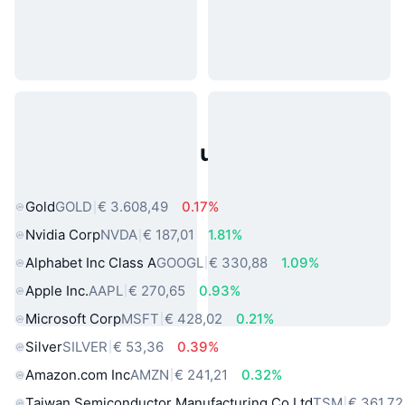
Populaire activa uit de echte
wereld
Gold
GOLD
€ 3.608,49
0.17%
Nvidia Corp
NVDA
€ 187,01
1.81%
Alphabet Inc Class A
GOOGL
€ 330,88
1.09%
Apple Inc.
AAPL
€ 270,65
0.93%
Microsoft Corp
MSFT
€ 428,02
0.21%
Silver
SILVER
€ 53,36
0.39%
Amazon.com Inc
AMZN
€ 241,21
0.32%
Taiwan Semiconductor Manufacturing Co Ltd
TSM
€ 361,72