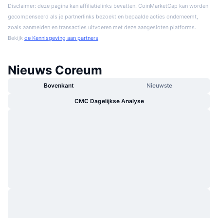
Disclaimer: deze pagina kan affiliatielinks bevatten. CoinMarketCap kan worden
gecompenseerd als je partnerlinks bezoekt en bepaalde acties onderneemt,
zoals aanmelden en transacties uitvoeren met deze aangesloten platforms.
Bekijk
de Kennisgeving aan partners
Nieuws Coreum
Bovenkant
Nieuwste
CMC Dagelijkse Analyse