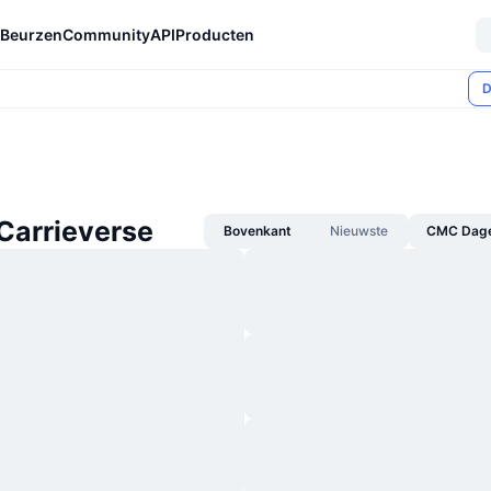
Beurzen
Community
API
Producten
D
Carrieverse
Bovenkant
Nieuwste
CMC Dagel