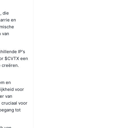
, die
arrie en
omische
n van
hillende IP's
oor $CVTX een
e creëren.
eem en
ijkheid voor
eer van
cruciaal voor
oegang tot
ik van