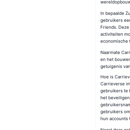
wereldopbouw 
In bepaalde Zu
gebruikers ee
Friends. Deze
activiteiten m
economische t
Naarmate Carri
en het bouwe
getuigenis van
Hoe is Carriev
Carrieverse i
gebruikers te
het beveiligen
gebruikersnam
gebruikers om
hun accounts 
Naast door ge