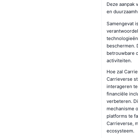
Deze aanpak ve
en duurzaamhe
Samengevat is 
verantwoordel
technologieën
beschermen. D
betrouwbare o
activiteiten.
Hoe zal Carri
Carrieverse st
interageren t
financiële inc
verbeteren. Di
mechanisme on
platforms te f
Carrieverse, m
ecosysteem.