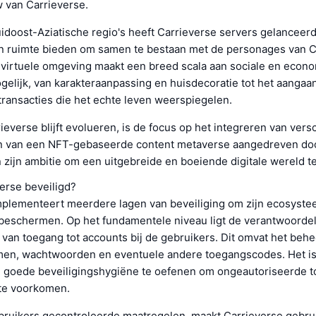
van Carrieverse.
idoost-Aziatische regio's heeft Carrieverse servers gelanceerd
n ruimte bieden om samen te bestaan met de personages van C
 virtuele omgeving maakt een breed scala aan sociale en econ
ogelijk, van karakteraanpassing en huisdecoratie tot het aangaa
ransacties die het echte leven weerspiegelen.
everse blijft evolueren, is de focus op het integreren van versc
n van een NFT-gebaseerde content metaverse aangedreven d
 zijn ambitie om een uitgebreide en boeiende digitale wereld t
erse beveiligd?
mplementeert meerdere lagen van beveiliging om zijn ecosyst
 beschermen. Op het fundamentele niveau ligt de verantwoordel
 van toegang tot accounts bij de gebruikers. Dit omvat het beh
en, wachtwoorden en eventuele andere toegangscodes. Het is 
 goede beveiligingshygiëne te oefenen om ongeautoriseerde t
te voorkomen.
bruikers gecontroleerde maatregelen, maakt Carrieverse gebru