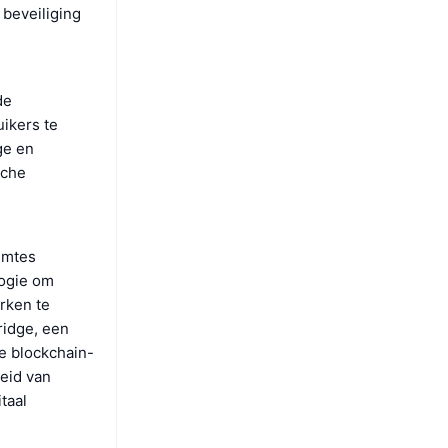
 beveiliging
de
ikers te
ge en
sche
imtes
logie om
erken te
ridge, een
e blockchain-
heid van
taal