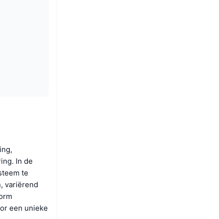
ing,
ing. In de
steem te
, variërend
form
oor een unieke