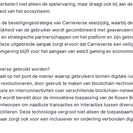
rbetert niet alleen de spelervaring, maar draagt ook bij aan de
id van het ecosysteem.
de beveiligingsstrategie van Carrieverse veelzijdig, waarbij de
ijkheid van de gebruiker wordt gecombineerd met geavanceer
 en strategische partnerschappen om het platform en zijn gebru
eze uitgebreide aanpak zorgt ervoor dat Carrieverse een veili
mgeving blijft voor het aangaan van web3 gaming en economi
everse gebruikt worden?
aat op het punt de manier waarop gebruikers binnen digitale ru
e revolutioneren, door gebruik te maken van blockchain-techno
lusie en interconnectiviteit over verschillende blockchain-netw
t wordt bereikt door de innovatieve toepassing van de Rosen B
tworpen om naadloze transacties en interacties tussen divers
aciliteren. Deze technologie vergroot niet alleen de toepasbaar
aar zorgt ook voor een inclusiever en onderling verbonden digi