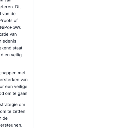
teren. Dit
t van de
Proofs of
. NiPoPoWs
catie van
hiedenis
ekend staat
d en veilig
rschappen met
versterken van
or een veilige
od om te gaan.
 strategie om
om te zetten
m de
dersteunen.