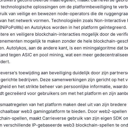
technologische oplossingen om de platformbeveiliging te verbe
ruik van veilige en bewezen node-operators die de ruggengraa
 van het netwerk vormen. Technologieën zoals Non-Interactive 
 (NiPoPoWs) en Autolykos worden in het platform geïntegreerd
tere en veiligere blockchain-interacties mogelijk door de verifi
enementen mogelijk te maken zonder de hele blockchain-gesc
n. Autolykos, aan de andere kant, is een miningalgoritme dat b
tand tegen ASIC en pool mining, wat een meer gedecentraliseer
dert.
ieverse's toewijding aan beveiliging duidelijk door zijn partne
 gerichte bedrijven. Deze samenwerkingen zijn gericht op het 
heid en het strikte beheer van persoonlijke informatie, waardo
t gecreëerd voor gebruikers om met het platform en zijn aanb
smaatregelen van het platform maken deel uit van zijn bredere
 schaalbaar web3 gamingplatform te bieden. Door web2-spellen 
chain-spellen, maakt Carrieverse gebruik van zijn eigen SDK o
n verschillende IP-gebaseerde web3 blockchain-spellen te on