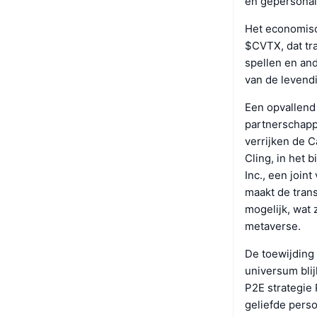
en gepersonali
Het economisc
$CVTX, dat tra
spellen en an
van de levend
Een opvallend 
partnerschapp
verrijken de 
Cling, in het 
Inc., een join
maakt de tran
mogelijk, wat 
metaverse.
De toewijding 
universum blij
P2E strategie 
geliefde perso