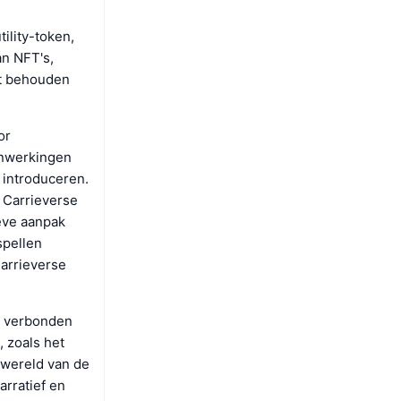
ility-token,
an NFT's,
et behouden
or
enwerkingen
 introduceren.
r Carrieverse
ieve aanpak
spellen
Carrieverse
ng verbonden
, zoals het
 wereld van de
arratief en