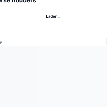
erse houders
Laden…
s