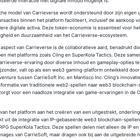
seerde interactie met digitale inhoud mogelijk is.
he model van Carrieverse wordt ondersteund door zijn eigen ut
nsacties binnen het platform faciliteert, inclusief de aankoop v
dere digitale activa. Deze token-economie is essentieel voor h
igheid en duurzaamheid van het Carrieverse-ecosysteem.
aspect van Carrieverse is de collaboratieve aard, benadrukt do
en met platforms zoals Cling en SuperKola Tactics. Deze sam
Carrieverse-ervaring door diverse inhoud en gameplay-opties te
bijzonder, valt op als een web3 gaming-platform ontwikkeld doo
t venture tussen CarrieSoft Inc. en Mantisco Inc. Cling's innovat
sformatie van traditionele web2-spellen naar web3 blockchain-
zorgt voor een naadloze integratie van game-ervaringen in de 
van het platform aan het creëren van een uitgestrekt, onderli
kt uit de integratie van IP-gebaseerde web3 blockchain-spellen
RPG SuperKola Tactics. Deze spellen delen niet alleen de IP en
nages van CarrieSoft, maar dragen ook bij aan de uitgebreide n