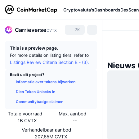
Cryptovaluta's
Dashboards
DexScan
Carrieverse
2K
CVTX
This is a preview page.
For more details on listing tiers, refer to
Listings Review Criteria Section B - (3).
Nieuws 
Bezit u dit project?
Informatie over tokens bijwerken
Dien Token Unlocks in
Communitybadge claimen
Totale voorraad
Max. aanbod
1B CVTX
--
Verhandelbaar aanbod
207,65M CVTX