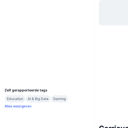
Website
Whitepaper
Website
Sociale kanalen
0x40f9...49f440
Contracten
3.4
Beoordeling (CertiK)
Audits
Explorers
polygonscan.com
Wallets
UCID
22970
Zelf gerapporteerde tags
Education
AI & Big Data
Gaming
Alles weergeven