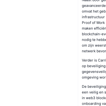
geavanceerde 
omvat het geb
infrastructuur
Proof of Work
maken efficiën
blockchain-ev
nodig te hebbe
om zijn weers
netwerk bevor
Verder is Carr
op beveiliging
gegevensveilig
omgeving word
De beveiliging
een veilig en
in web3 block
onboarding va