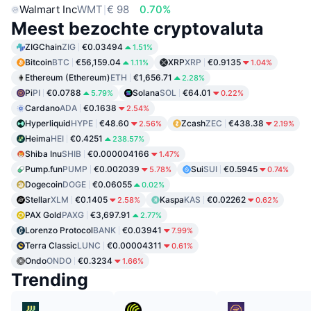
Walmart Inc
WMT
€ 98
0.70%
Meest bezochte cryptovaluta
ZIGChain
ZIG
€0.03494
1.51%
Bitcoin
BTC
€56,159.04
XRP
XRP
€0.9135
1.11%
1.04%
Ethereum (Ethereum)
ETH
€1,656.71
2.28%
Pi
PI
€0.0788
Solana
SOL
€64.01
5.79%
0.22%
Cardano
ADA
€0.1638
2.54%
Hyperliquid
HYPE
€48.60
Zcash
ZEC
€438.38
2.56%
2.19%
Heima
HEI
€0.4251
238.57%
Shiba Inu
SHIB
€0.000004166
1.47%
Pump.fun
PUMP
€0.002039
Sui
SUI
€0.5945
5.78%
0.74%
Dogecoin
DOGE
€0.06055
0.02%
Stellar
XLM
€0.1405
Kaspa
KAS
€0.02262
2.58%
0.62%
PAX Gold
PAXG
€3,697.91
2.77%
Lorenzo Protocol
BANK
€0.03941
7.99%
Terra Classic
LUNC
€0.00004311
0.61%
Ondo
ONDO
€0.3234
1.66%
Trending