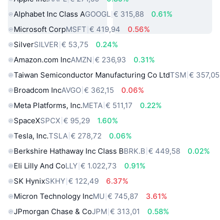
Alphabet Inc Class A
GOOGL
€ 315,88
0.61%
Microsoft Corp
MSFT
€ 419,94
0.56%
Silver
SILVER
€ 53,75
0.24%
Amazon.com Inc
AMZN
€ 236,93
0.31%
Taiwan Semiconductor Manufacturing Co Ltd
TSM
€ 357,05
Broadcom Inc
AVGO
€ 362,15
0.06%
Meta Platforms, Inc.
META
€ 511,17
0.22%
SpaceX
SPCX
€ 95,29
1.60%
Tesla, Inc.
TSLA
€ 278,72
0.06%
Berkshire Hathaway Inc Class B
BRK.B
€ 449,58
0.02%
Eli Lilly And Co
LLY
€ 1.022,73
0.91%
SK Hynix
SKHY
€ 122,49
6.37%
Micron Technology Inc
MU
€ 745,87
3.61%
JPmorgan Chase & Co
JPM
€ 313,01
0.58%