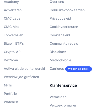
Academy
Over ons
Adverteren
Gebruiksvoorwaarden
CMC Labs
Privacybeleid
CMC Max
Cookievoorkeuren
Topverhalen
Cookiebeleid
Bitcoin ETF's
Community regels
Crypto-API
Disclaimer
DexScan
Methodologie
Activa uit de echte wereld
Carrières
We zijn op zoek!
Wereldwijde grafieken
Klantenservice
NFTs
Portfolio
Vermelden
Watchlist
Verzoekformulier