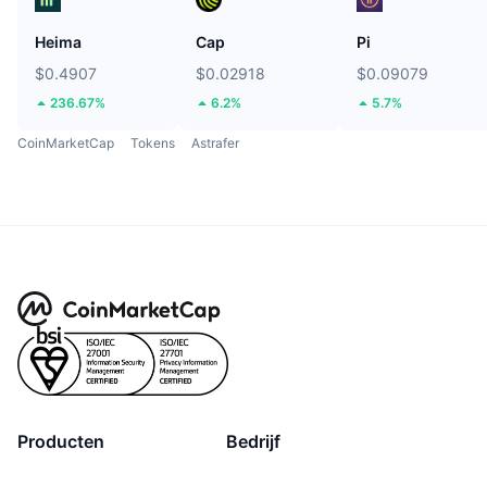
Heima
Cap
Pi
$0.4907
$0.02918
$0.09079
236.67%
6.2%
5.7%
CoinMarketCap
Tokens
Astrafer
Producten
Bedrijf