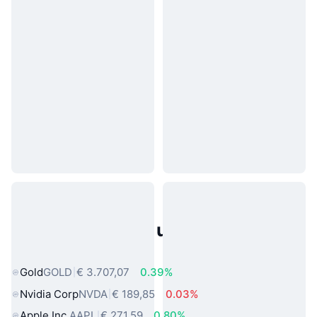
Populaire activa uit de echte
wereld
Gold
GOLD
€ 3.707,07
0.39%
Nvidia Corp
NVDA
€ 189,85
0.03%
Apple Inc.
AAPL
€ 271,59
0.80%