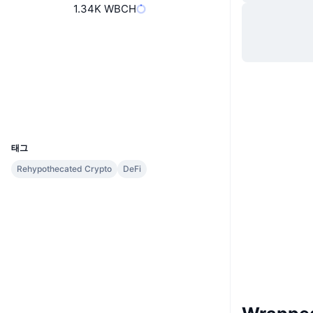
1.34K WBCH
웹사이트
Website
소셜 미디어
계약
0x3743...a1cc04
explorer.bitcoinunlimited.info
익스플로러
UCID
19078
태그
Rehypothecated Crypto
DeFi