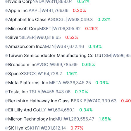
Nvidia Corp
NVDA
₩311,868.04
0.51%
Apple Inc.
AAPL
₩441,766.66
0.20%
Alphabet Inc Class A
GOOGL
₩508,049.3
0.23%
Microsoft Corp
MSFT
₩706,395.62
0.26%
Silver
SILVER
₩90,818.65
0.52%
Amazon.com Inc
AMZN
₩387,672.46
0.49%
Taiwan Semiconductor Manufacturing Co Ltd
TSM
₩596,95
Broadcom Inc
AVGO
₩599,785.69
0.65%
SpaceX
SPCX
₩164,728.2
1.16%
Meta Platforms, Inc.
META
₩836,345.25
0.06%
Tesla, Inc.
TSLA
₩455,943.06
0.70%
Berkshire Hathaway Inc Class B
BRK.B
₩740,339.63
0.4
Eli Lilly And Co
LLY
₩1,694,650.1
0.34%
Micron Technology Inc
MU
₩1,269,556.47
1.65%
SK Hynix
SKHY
₩201,812.14
0.77%