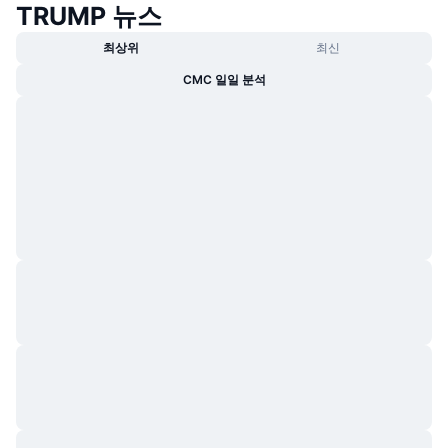
TRUMP 뉴스
트렌딩
가상자산 ETF
가상자산 배우기
CMC MCP
최상위
최신
신규
비트코인 ETF
CMC 일일 분석
x402
뉴스
크립토
이더리움 ETF
아카데미
정치
기술적 분석
조사
스포츠
RSI
비디오
금융
MACD
용어집
테크
파생상품
캠페인
NFT
개요
에어드롭
전체 NFT 통계
청산
다이아몬드 리워드