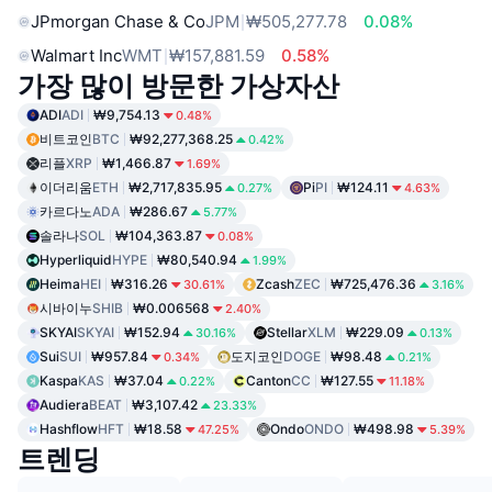
JPmorgan Chase & Co
JPM
₩505,277.78
0.08%
Walmart Inc
WMT
₩157,881.59
0.58%
가장 많이 방문한 가상자산
ADI
ADI
₩9,754.13
0.48%
비트코인
BTC
₩92,277,368.25
0.42%
리플
XRP
₩1,466.87
1.69%
이더리움
ETH
₩2,717,835.95
Pi
PI
₩124.11
0.27%
4.63%
카르다노
ADA
₩286.67
5.77%
솔라나
SOL
₩104,363.87
0.08%
Hyperliquid
HYPE
₩80,540.94
1.99%
Heima
HEI
₩316.26
Zcash
ZEC
₩725,476.36
30.61%
3.16%
시바이누
SHIB
₩0.006568
2.40%
SKYAI
SKYAI
₩152.94
Stellar
XLM
₩229.09
30.16%
0.13%
Sui
SUI
₩957.84
도지코인
DOGE
₩98.48
0.34%
0.21%
Kaspa
KAS
₩37.04
Canton
CC
₩127.55
0.22%
11.18%
Audiera
BEAT
₩3,107.42
23.33%
Hashflow
HFT
₩18.58
Ondo
ONDO
₩498.98
47.25%
5.39%
트렌딩