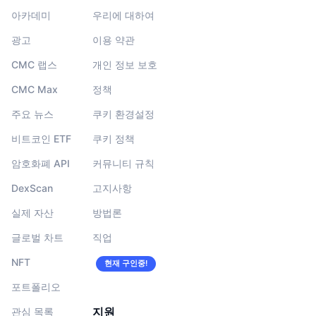
아카데미
우리에 대하여
광고
이용 약관
CMC 랩스
개인 정보 보호
CMC Max
정책
주요 뉴스
쿠키 환경설정
비트코인 ETF
쿠키 정책
암호화폐 API
커뮤니티 규칙
DexScan
고지사항
실제 자산
방법론
글로벌 차트
직업
NFT
현재 구인중!
포트폴리오
지원
관심 목록