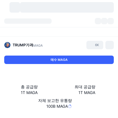
가상자산
대시보드
가상자산
DexScan
시장
순위
TRUMP
가격
6K
MAGA
시그널
거래소
카테고리
New
시장 개요
매수 MAGA
요즘 핫한 종목
커뮤니티
과거 스냅샷
현물 시장
중앙화 거래소
새로운
피드
API
토큰 락업 해제
가상자산 수
스팟
총 공급량
최대 공급량
1T MAGA
1T MAGA
상승 종목
주제
이자농사
서비스
비트코인 트레저리
파생상품
API
자체 보고한 유통량
밈 탐색기
100B MAGA
라이브
실제 자산
BNB 트레저리
서비스
암호화폐 API
탈중앙화 거래소
웹사이트
Website
Whitepaper