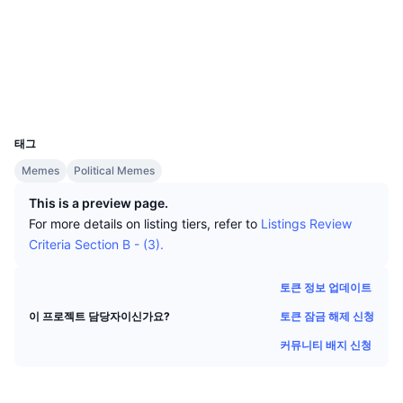
상위 트레이더들
기사들
거래소 유입/유출
DEX API
계산기
소셜 미디어
리더보드
스팟
계약
0x5282...AEa3C6
센티멘트
엔터프라이즈
뉴스레터
지표
트렌딩
파생상품
익스플로러
etherscan.io
지갑
가격
CMC Launch
예정
공포 및 탐욕 지수.
UCID
28845
리소스
CMC 랩스
태그
최근 상장된 종목
알트코인 시즌 지수
Memes
Political Memes
CMC Max
상승 및 하락 종목
시장 주기 지표
This is a preview page.
문서
For more details on listing tiers, refer to
Listings Review
주요 뉴스
가장 많이 방문한 종목
비트코인 도미넌스
Criteria Section B - (3).
FAQ
텔레그램 봇
커뮤니티 정서
CoinMarketCap 20 지수
토큰 정보 업데이트
AI 통합
광고
토큰 잠금 해제 신청
이 프로젝트 담당자이신가요?
체인 순위
CoinMarketCap 100 지수
커뮤니티 배지 신청
CMC 에이전트 허브
예측 시장
ETF 자금 흐름
사이트 위젯
스킬 마켓플레이스