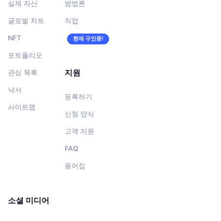
실제 자산
방법론
글로벌 차트
직업
NFT
현재 구인중!
포트폴리오
지원
관심 목록
낙서
등록하기
사이트맵
신청 양식
고객 지원
FAQ
용어집
소셜 미디어