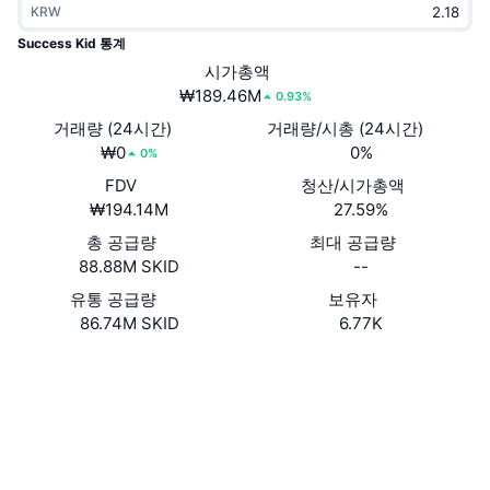
KRW
트렌딩
가상자산 ETF
가상자산 배우기
CMC MCP
Success Kid 통계
신규
시가총액
비트코인 ETF
x402
뉴스
₩189.46M
0.93%
크립토
이더리움 ETF
거래량 (24시간)
거래량/시총 (24시간)
아카데미
₩0
0%
0%
정치
FDV
청산/시가총액
기술적 분석
조사
₩194.14M
27.59%
스포츠
총 공급량
최대 공급량
RSI
비디오
88.88M SKID
--
금융
MACD
유통 공급량
보유자
용어집
86.74M SKID
6.77K
테크
웹사이트
Website
파생상품
캠페인
소셜 미디어
NFT
개요
계약
9X2RHt...aRH43d
에어드롭
익스플로러
solscan.io
전체 NFT 통계
청산
다이아몬드 리워드
지갑