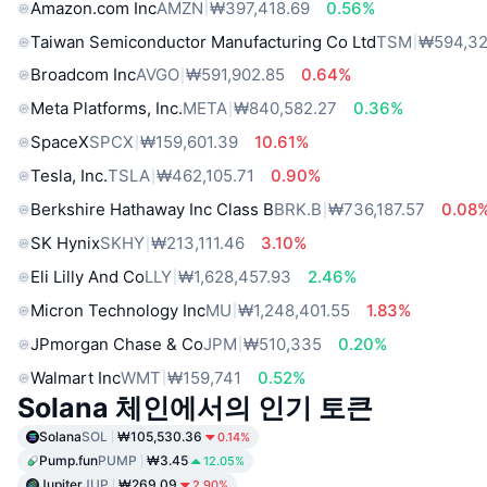
Amazon.com Inc
AMZN
₩397,418.69
0.56%
Taiwan Semiconductor Manufacturing Co Ltd
TSM
₩594,32
Broadcom Inc
AVGO
₩591,902.85
0.64%
Meta Platforms, Inc.
META
₩840,582.27
0.36%
SpaceX
SPCX
₩159,601.39
10.61%
Tesla, Inc.
TSLA
₩462,105.71
0.90%
Berkshire Hathaway Inc Class B
BRK.B
₩736,187.57
0.08
SK Hynix
SKHY
₩213,111.46
3.10%
Eli Lilly And Co
LLY
₩1,628,457.93
2.46%
Micron Technology Inc
MU
₩1,248,401.55
1.83%
JPmorgan Chase & Co
JPM
₩510,335
0.20%
Walmart Inc
WMT
₩159,741
0.52%
Solana 체인에서의 인기 토큰
Solana
SOL
₩105,530.36
0.14%
Pump.fun
PUMP
₩3.45
12.05%
Jupiter
JUP
₩269.09
2.90%