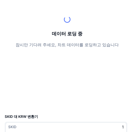
상위 트레이더들
기사들
거래소 유입/유출
DEX API
계산기
리더보드
스팟
센티멘트
엔터프라이즈
뉴스레터
지표
트렌딩
파생상품
가격
CMC Launch
데이터 로딩 중
예정
공포 및 탐욕 지수.
잠시만 기다려 주세요, 차트 데이터를 로딩하고 있습니다
리소스
CMC 랩스
최근 상장된 종목
알트코인 시즌 지수
CMC Max
상승 및 하락 종목
시장 주기 지표
문서
주요 뉴스
가장 많이 방문한 종목
비트코인 도미넌스
FAQ
텔레그램 봇
커뮤니티 정서
CoinMarketCap 20 지수
AI 통합
광고
체인 순위
CoinMarketCap 100 지수
CMC 에이전트 허브
SKID 대 KRW 변환기
예측 시장
ETF 자금 흐름
사이트 위젯
SKID
스킬 마켓플레이스