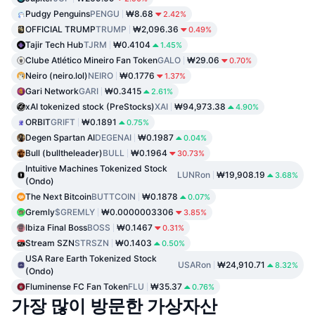
Pudgy Penguins
PENGU
₩8.68
2.42%
OFFICIAL TRUMP
TRUMP
₩2,096.36
0.49%
Tajir Tech Hub
TJRM
₩0.4104
1.45%
Clube Atlético Mineiro Fan Token
GALO
₩29.06
0.70%
Neiro (neiro.lol)
NEIRO
₩0.1776
1.37%
Gari Network
GARI
₩0.3415
2.61%
xAI tokenized stock (PreStocks)
XAI
₩94,973.38
4.90%
ORBIT
GRIFT
₩0.1891
0.75%
Degen Spartan AI
DEGENAI
₩0.1987
0.04%
Bull (bulltheleader)
BULL
₩0.1964
30.73%
Intuitive Machines Tokenized Stock
LUNRon
₩19,908.19
3.68%
(Ondo)
The Next Bitcoin
BUTTCOIN
₩0.1878
0.07%
Gremly
$GREMLY
₩0.0000003306
3.85%
Ibiza Final Boss
BOSS
₩0.1467
0.31%
Stream SZN
STRSZN
₩0.1403
0.50%
USA Rare Earth Tokenized Stock
USARon
₩24,910.71
8.32%
(Ondo)
Fluminense FC Fan Token
FLU
₩35.37
0.76%
가장 많이 방문한 가상자산