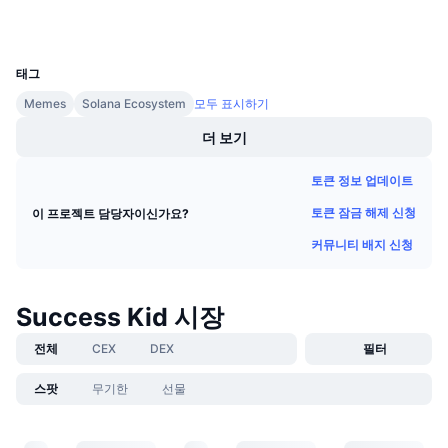
다가오는 판매
펀딩비
배우며 수익 창출
UCID
30011
태그
일정
Memes
Solana Ecosystem
모두 표시하기
더 보기
ICO 캘린더
토큰 정보 업데이트
이벤트 달력
토큰 잠금 해제 신청
이 프로젝트 담당자이신가요?
커뮤니티 배지 신청
Success Kid 시장
전체
CEX
DEX
필터
스팟
무기한
선물