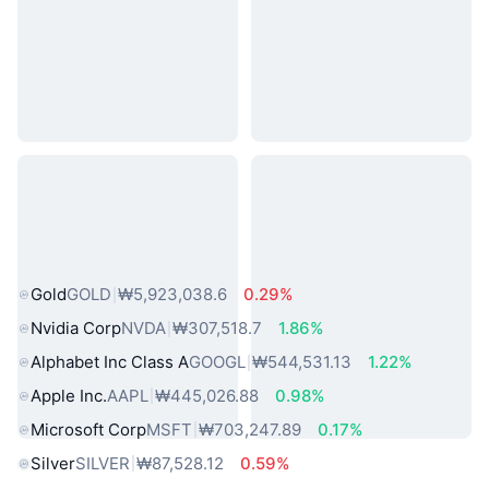
인기 실물 자산
Gold
GOLD
₩5,923,038.6
0.29%
Nvidia Corp
NVDA
₩307,518.7
1.86%
Alphabet Inc Class A
GOOGL
₩544,531.13
1.22%
Apple Inc.
AAPL
₩445,026.88
0.98%
Microsoft Corp
MSFT
₩703,247.89
0.17%
Silver
SILVER
₩87,528.12
0.59%