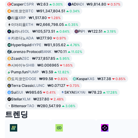
Casper
CSPR
₩2.63
ADI
ADI
₩9,814.80
0.00%
0.57%
비트코인
BTC
₩91,347,804.51
0.34%
리플
XRP
₩1,517.80
1.28%
이더리움
ETH
₩2,666,798.05
0.35%
솔라나
SOL
₩105,573.51
Pi
PI
₩122.51
0.64%
3.19%
카르다노
ADA
₩277.90
0.97%
Hyperliquid
HYPE
₩81,935.62
4.76%
Lorenzo Protocol
BANK
₩70.11
11.02%
Zcash
ZEC
₩737,857.85
5.95%
시바이누
SHIB
₩0.006965
1.65%
Pump.fun
PUMP
₩3.59
12.82%
도지코인
DOGE
₩99.58
Kaspa
KAS
₩37.38
0.83%
0.85%
Terra Classic
LUNC
₩0.07127
0.73%
Sui
SUI
₩985.65
SKYAI
SKYAI
₩78.23
0.41%
17.28%
Stellar
XLM
₩237.80
2.48%
Bittensor
TAO
₩280,547.99
3.08%
트렌딩