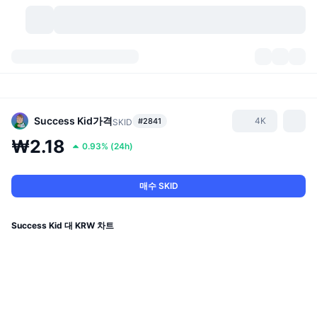
가상자산
대시보드
가상자산
DexScan
시장
순위
Success Kid
가격
4K
#2841
SKID
₩2.18
0.93%
(
24h
)
시그널
거래소
카테고리
New
시장 개요
요즘 핫한 종목
커뮤니티
과거 스냅샷
현물 시장
중앙화 거래소
매수 SKID
새로운
피드
API
토큰 락업 해제
가상자산 수
스팟
Success Kid 대 KRW 차트
상승 종목
주제
이자농사
서비스
비트코인 트레저리
파생상품
API
밈 탐색기
라이브
실제 자산
BNB 트레저리
서비스
암호화폐 API
탈중앙화 거래소