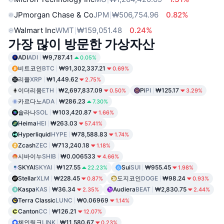
JPmorgan Chase & Co
JPM
₩506,754.96
0.82%
Walmart Inc
WMT
₩159,051.48
0.24%
가장 많이 방문한 가상자산
ADI
ADI
₩9,787.41
0.05%
비트코인
BTC
₩91,302,337.21
0.69%
리플
XRP
₩1,449.62
2.75%
이더리움
ETH
₩2,697,837.09
Pi
PI
₩125.17
0.50%
3.29%
카르다노
ADA
₩286.23
7.30%
솔라나
SOL
₩103,420.87
1.66%
Heima
HEI
₩263.03
57.41%
Hyperliquid
HYPE
₩78,588.83
1.74%
Zcash
ZEC
₩713,240.18
1.18%
시바이누
SHIB
₩0.006533
4.66%
SKYAI
SKYAI
₩127.55
Sui
SUI
₩955.45
22.23%
1.98%
Stellar
XLM
₩228.45
도지코인
DOGE
₩98.24
0.87%
0.93%
Kaspa
KAS
₩36.34
Audiera
BEAT
₩2,830.75
2.35%
2.44%
Terra Classic
LUNC
₩0.06969
1.14%
Canton
CC
₩126.21
12.07%
체인링크
LINK
₩11,580.67
0.23%