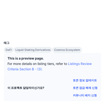
상위 트레이더들
기사들
웹사이트
거래소 유입/유출
DEX API
계산기
리더보드
스팟
소셜 미디어
센티멘트
엔터프라이즈
뉴스레터
지표
트렌딩
파생상품
계약
ibc/08...CBE431
www.mintscan.io
가격
CMC Launch
익스플로러
예정
공포 및 탐욕 지수.
UCID
리소스
29437
CMC 랩스
최근 상장된 종목
알트코인 시즌 지수
태그
CMC Max
상승 및 하락 종목
시장 주기 지표
DeFi
Liquid Staking Derivatives
Cosmos Ecosystem
문서
This is a preview page.
주요 뉴스
가장 많이 방문한 종목
비트코인 도미넌스
For more details on listing tiers, refer to
Listings Review
FAQ
Criteria Section B - (3).
텔레그램 봇
커뮤니티 정서
CoinMarketCap 20 지수
AI 통합
토큰 정보 업데이트
광고
체인 순위
CoinMarketCap 100 지수
토큰 잠금 해제 신청
이 프로젝트 담당자이신가요?
CMC 에이전트 허브
커뮤니티 배지 신청
예측 시장
ETF 자금 흐름
사이트 위젯
스킬 마켓플레이스