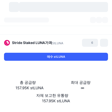
가상자산
대시보드
가상자산
DexScan
시장
순위
Stride Staked LUNA
가격
6
StLUNA
시그널
거래소
카테고리
New
시장 개요
매수 stLUNA
요즘 핫한 종목
커뮤니티
과거 스냅샷
현물 시장
중앙화 거래소
새로운
피드
API
토큰 락업 해제
가상자산 수
스팟
총 공급량
최대 공급량
157.95K stLUNA
∞
상승 종목
주제
이자농사
서비스
비트코인 트레저리
파생상품
API
자체 보고한 유통량
밈 탐색기
157.95K stLUNA
라이브
실제 자산
BNB 트레저리
서비스
암호화폐 API
탈중앙화 거래소
Website