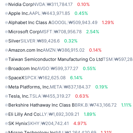
Nvidia Corp
NVDA
₩311,784.17
0.10%
Apple Inc.
AAPL
₩443,971.85
0.45%
Alphabet Inc Class A
GOOGL
₩509,943.49
1.29%
Microsoft Corp
MSFT
₩708,956.78
2.54%
Silver
SILVER
₩89,426.6
0.32%
Amazon.com Inc
AMZN
₩386,915.02
0.14%
Taiwan Semiconductor Manufacturing Co Ltd
TSM
₩597,28
Broadcom Inc
AVGO
₩599,377.27
0.55%
SpaceX
SPCX
₩162,625.08
6.14%
Meta Platforms, Inc.
META
₩837,184.37
0.19%
Tesla, Inc.
TSLA
₩455,319.27
0.63%
Berkshire Hathaway Inc Class B
BRK.B
₩743,166.72
1.11%
Eli Lilly And Co
LLY
₩1,692,309.21
1.89%
SK Hynix
SKHY
₩204,742.41
4.97%
Micron Technology Inc
MU
₩1,264,420.69
1.31%