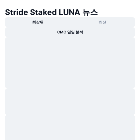
트렌딩
가상자산 ETF
Stride Staked LUNA 뉴스
가상자산 배우기
CMC MCP
신규
비트코인 ETF
최상위
최신
x402
뉴스
CMC 일일 분석
크립토
이더리움 ETF
아카데미
정치
기술적 분석
조사
스포츠
RSI
비디오
금융
MACD
용어집
테크
파생상품
캠페인
NFT
개요
에어드롭
전체 NFT 통계
청산
다이아몬드 리워드