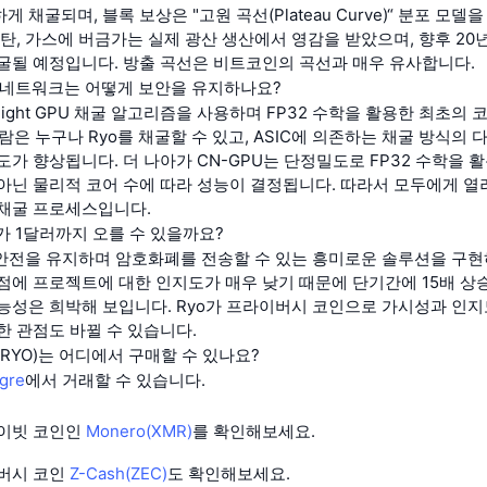
 채굴되며, 블록 보상은 "고원 곡선(Plateau Curve)“ 분포 모델
석탄, 가스에 버금가는 실제 광산 생산에서 영감을 받았으며, 향후 20
굴될 예정입니다. 방출 곡선은 비트코인의 곡선과 매우 유사합니다.
ncy 네트워크는 어떻게 보안을 유지하나요?
tonight GPU 채굴 알고리즘을 사용하며 FP32 수학을 활용한 최초의 
람은 누구나 Ryo를 채굴할 수 있고, ASIC에 의존하는 채굴 방식의
도가 향상됩니다. 더 나아가 CN-GPU는 단정밀도로 FP32 수학을 활
아닌 물리적 코어 수에 따라 성능이 결정됩니다. 따라서 모두에게 열려
채굴 프로세스입니다.
ncy가 1달러까지 오를 수 있을까요?
 안전을 유지하며 암호화폐를 전송할 수 있는 흥미로운 솔루션을 구현
점에 프로젝트에 대한 인지도가 매우 낮기 때문에 단기간에 15배 상승
능성은 희박해 보입니다. Ryo가 프라이버시 코인으로 가시성과 인지
한 관점도 바뀔 수 있습니다.
cy(RYO)는 어디에서 구매할 수 있나요?
gre
에서 거래할 수 있습니다.
라이빗 코인인
Monero(XMR)
를 확인해보세요.
이버시 코인
Z-Cash(ZEC)
도 확인해보세요.