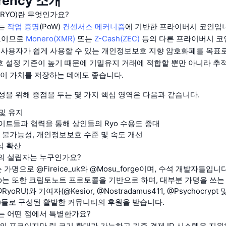
rrency 소개
cy(RYO)란 무엇인가요?
는
작업 증명
(PoW)
컨센서스 메커니즘
에 기반한 프라이버시 코인입니
포크이므로
Monero(XMR)
또는
Z-Cash(ZEC)
등의 다른 프라이버시 코
일반 사용자가 쉽게 사용할 수 있는 개인정보보호 지향 암호화폐를 목표로 
 설정 기준이 높기 때문에 기밀유지 거래에 적합할 뿐만 아니라 추적
없이 가치를 저장하는 데에도 좋습니다.
성을 위해 중점을 두는 몇 가지 핵심 영역은 다음과 같습니다.
 및 유지
이트들과 협력을 통해 상인들의 Ryo 수용도 증대
적 불가능성, 개인정보보호 수준 및 속도 개선
식 확산
ncy의 설립자는 누구인가요?
 가명으로 @Fireice_uk와 @Mosu_forge이며, 수석 개발자들입니다
o는 또한 크립토노트 프로토콜을 기반으로 하며, 대부분 가명을 쓰는
 @RyoRU)와 기여자(@Kesior, @Nostradamus411, @Psychocrypt 
sh)들로 구성된 활발한 커뮤니티의 후원을 받습니다.
ncy는 어떤 점에서 특별한가요?
ero의 포크이지만 링 크기 확대가 가능하고 기존 결제 ID 시스템을 지