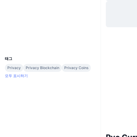
웹사이트
Website
소셜 미디어
2.5
평가(CertiK)
익스플로러
explorer.ryo-currency.com
UCID
2976
태그
Privacy
Privacy Blockchain
Privacy Coins
모두 표시하기