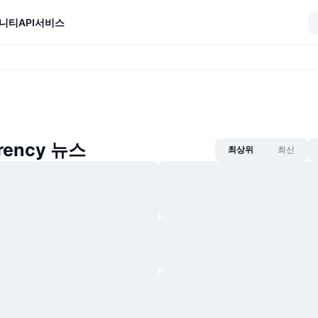
니티
API
서비스
rrency 뉴스
최상위
최신