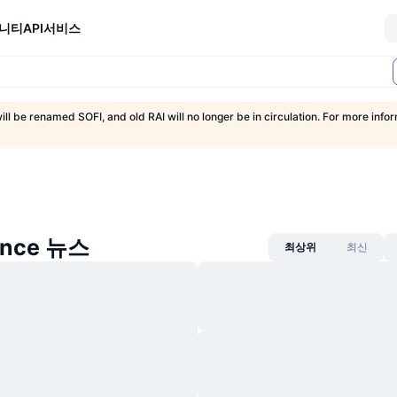
니티
API
서비스
ill be renamed SOFI, and old RAI will no longer be in circulation. For more inform
ance 뉴스
최상위
최신