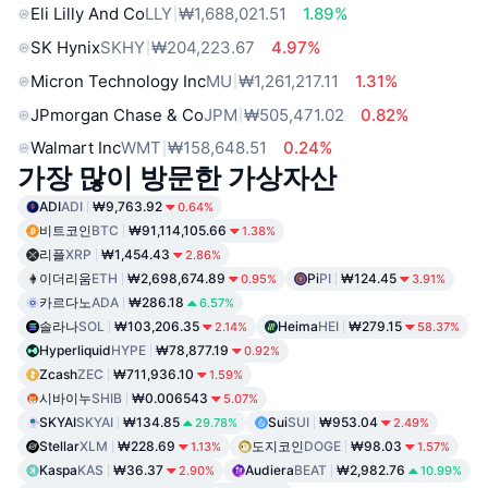
Eli Lilly And Co
LLY
₩1,688,021.51
1.89%
SK Hynix
SKHY
₩204,223.67
4.97%
Micron Technology Inc
MU
₩1,261,217.11
1.31%
JPmorgan Chase & Co
JPM
₩505,471.02
0.82%
Walmart Inc
WMT
₩158,648.51
0.24%
가장 많이 방문한 가상자산
ADI
ADI
₩9,763.92
0.64%
비트코인
BTC
₩91,114,105.66
1.38%
리플
XRP
₩1,454.43
2.86%
이더리움
ETH
₩2,698,674.89
Pi
PI
₩124.45
0.95%
3.91%
카르다노
ADA
₩286.18
6.57%
솔라나
SOL
₩103,206.35
Heima
HEI
₩279.15
2.14%
58.37%
Hyperliquid
HYPE
₩78,877.19
0.92%
Zcash
ZEC
₩711,936.10
1.59%
시바이누
SHIB
₩0.006543
5.07%
SKYAI
SKYAI
₩134.85
Sui
SUI
₩953.04
29.78%
2.49%
Stellar
XLM
₩228.69
도지코인
DOGE
₩98.03
1.13%
1.57%
Kaspa
KAS
₩36.37
Audiera
BEAT
₩2,982.76
2.90%
10.99%