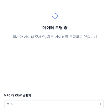
상위 트레이더들
기사들
거래소 유입/유출
DEX API
계산기
리더보드
스팟
센티멘트
엔터프라이즈
뉴스레터
지표
트렌딩
파생상품
가격
CMC Launch
데이터 로딩 중
예정
공포 및 탐욕 지수.
잠시만 기다려 주세요, 차트 데이터를 로딩하고 있습니다
리소스
CMC 랩스
최근 상장된 종목
알트코인 시즌 지수
CMC Max
상승 및 하락 종목
시장 주기 지표
문서
주요 뉴스
가장 많이 방문한 종목
비트코인 도미넌스
FAQ
텔레그램 봇
커뮤니티 정서
CoinMarketCap 20 지수
AI 통합
광고
체인 순위
CoinMarketCap 100 지수
CMC 에이전트 허브
MPC 대 KRW 변환기
예측 시장
ETF 자금 흐름
사이트 위젯
MPC
스킬 마켓플레이스