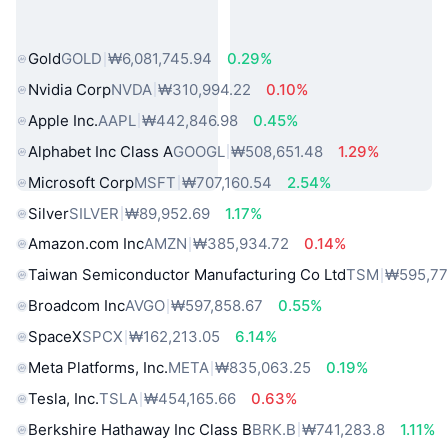
인기 실물 자산
Gold
GOLD
₩6,081,745.94
0.29%
Nvidia Corp
NVDA
₩310,994.22
0.10%
Apple Inc.
AAPL
₩442,846.98
0.45%
Alphabet Inc Class A
GOOGL
₩508,651.48
1.29%
Microsoft Corp
MSFT
₩707,160.54
2.54%
Silver
SILVER
₩89,952.69
1.17%
Amazon.com Inc
AMZN
₩385,934.72
0.14%
Taiwan Semiconductor Manufacturing Co Ltd
TSM
₩595,77
Broadcom Inc
AVGO
₩597,858.67
0.55%
SpaceX
SPCX
₩162,213.05
6.14%
Meta Platforms, Inc.
META
₩835,063.25
0.19%
Tesla, Inc.
TSLA
₩454,165.66
0.63%
Berkshire Hathaway Inc Class B
BRK.B
₩741,283.8
1.11%