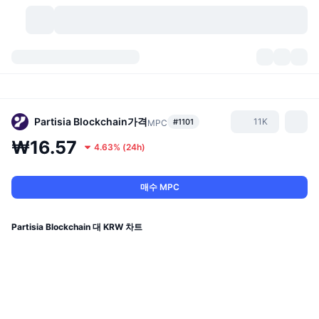
가상자산
대시보드
가상자산
DexScan
시장
순위
Partisia Blockchain
가격
11K
#1101
MPC
₩16.57
4.63%
(
24h
)
시그널
거래소
카테고리
New
시장 개요
요즘 핫한 종목
커뮤니티
과거 스냅샷
현물 시장
중앙화 거래소
매수 MPC
새로운
피드
API
토큰 락업 해제
가상자산 수
스팟
Partisia Blockchain 대 KRW 차트
상승 종목
주제
이자농사
서비스
비트코인 트레저리
파생상품
API
밈 탐색기
라이브
실제 자산
BNB 트레저리
서비스
암호화폐 API
탈중앙화 거래소