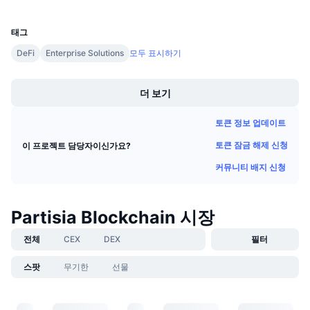
UCID
다가오는 판매
17072
펀딩비
배우며 수익 창출
태그
DeFi
Enterprise Solutions
모두 표시하기
일정
Boost
더 보기
ICO 캘린더
토큰 정보 업데이트
이벤트 달력
토큰 잠금 해제 신청
이 프로젝트 담당자이신가요?
커뮤니티 배지 신청
Partisia Blockchain 시장
전체
CEX
DEX
필터
스팟
무기한
선물