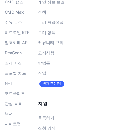
CMC 랩스
개인 정보 보호
CMC Max
정책
주요 뉴스
쿠키 환경설정
비트코인 ETF
쿠키 정책
암호화폐 API
커뮤니티 규칙
DexScan
고지사항
실제 자산
방법론
글로벌 차트
직업
NFT
현재 구인중!
포트폴리오
지원
관심 목록
낙서
등록하기
사이트맵
신청 양식