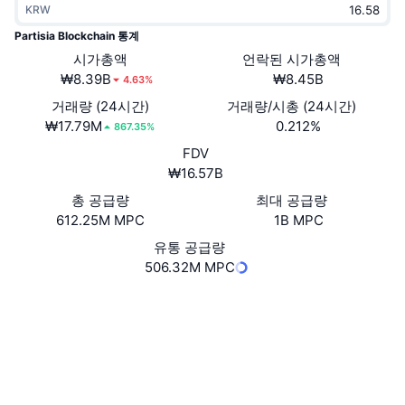
KRW
트렌딩
가상자산 ETF
가상자산 배우기
CMC MCP
Partisia Blockchain 통계
신규
시가총액
언락된 시가총액
비트코인 ETF
x402
뉴스
₩8.39B
₩8.45B
4.63%
크립토
이더리움 ETF
거래량 (24시간)
거래량/시총 (24시간)
아카데미
₩17.79M
0.212%
867.35%
정치
FDV
기술적 분석
조사
₩16.57B
스포츠
총 공급량
최대 공급량
RSI
비디오
612.25M MPC
1B MPC
금융
MACD
유통 공급량
용어집
506.32M MPC
테크
웹사이트
Website
Whitepaper
파생상품
캠페인
NFT
소셜 미디어
개요
에어드롭
4.2
평가(CertiK)
전체 NFT 통계
청산
다이아몬드 리워드
익스플로러
browser.partisiablockchain.com