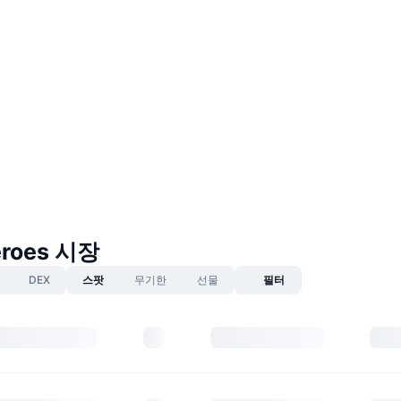
eroes 시장
DEX
스팟
무기한
선물
필터