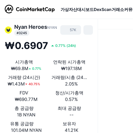
가상자산
대시보드
DexScan
거래소
커뮤
Nyan Heroes
NYAN
57K
#3245
₩0.6907
0.77%
(
24h
)
시가총액
언락된 시가총액
₩69.8M
₩197.18M
0.77%
거래량 (24시간)
거래량/시총 (24시간)
₩1.43M
2.05%
40.75%
FDV
청산/시가총액
₩690.77M
0.57%
총 공급량
최대 공급량
1B NYAN
--
유통 공급량
보유자
101.04M NYAN
41.21K