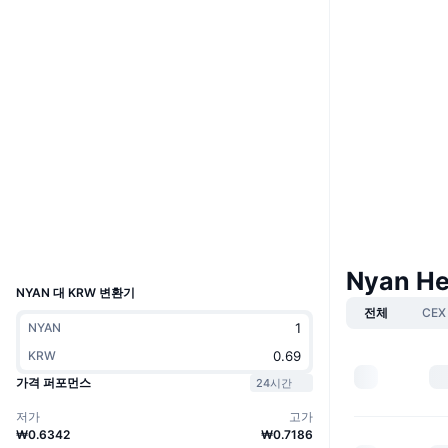
Boost
웹사이트
Website
Whitepaper
소셜 미디어
계약
NYANpA...A3yscP
3.5
평가(CertiK)
익스플로러
solscan.io
지갑
UCID
13140
Nyan H
NYAN 대 KRW 변환기
전체
CEX
NYAN
KRW
가격 퍼포먼스
24시간
저가
고가
₩0.6342
₩0.7186