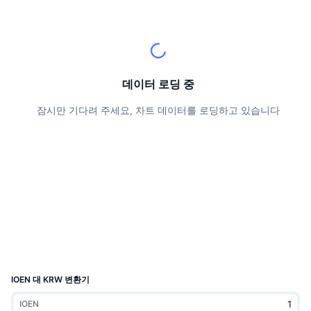
상위 트레이더들
기사들
거래소 유입/유출
DEX API
계산기
리더보드
스팟
센티멘트
엔터프라이즈
뉴스레터
지표
트렌딩
파생상품
가격
CMC Launch
예정
공포 및 탐욕 지수.
데이터 로딩 중
리소스
CMC 랩스
잠시만 기다려 주세요, 차트 데이터를 로딩하고 있습니다
최근 상장된 종목
알트코인 시즌 지수
CMC Max
상승 및 하락 종목
시장 주기 지표
문서
주요 뉴스
가장 많이 방문한 종목
비트코인 도미넌스
FAQ
텔레그램 봇
커뮤니티 정서
CoinMarketCap 20 지수
AI 통합
광고
체인 순위
CoinMarketCap 100 지수
CMC 에이전트 허브
IOEN 대 KRW 변환기
예측 시장
ETF 자금 흐름
사이트 위젯
스킬 마켓플레이스
IOEN