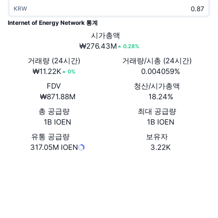
트렌딩
가상자산 ETF
KRW
가상자산 배우기
CMC MCP
Internet of Energy Network 통계
신규
비트코인 ETF
시가총액
x402
뉴스
₩276.43M
0.28%
크립토
이더리움 ETF
거래량 (24시간)
거래량/시총 (24시간)
아카데미
₩11.22K
0.004059%
0%
정치
기술적 분석
FDV
청산/시가총액
조사
₩871.88M
18.24%
스포츠
RSI
비디오
총 공급량
최대 공급량
1B IOEN
1B IOEN
금융
MACD
용어집
유통 공급량
보유자
317.05M IOEN
3.22K
테크
파생상품
캠페인
웹사이트
Website
Whitepaper
소셜 미디어
NFT
개요
에어드롭
0x1e4E...10893A
계약
전체 NFT 통계
청산
다이아몬드 리워드
3.3
평가(CertiK)