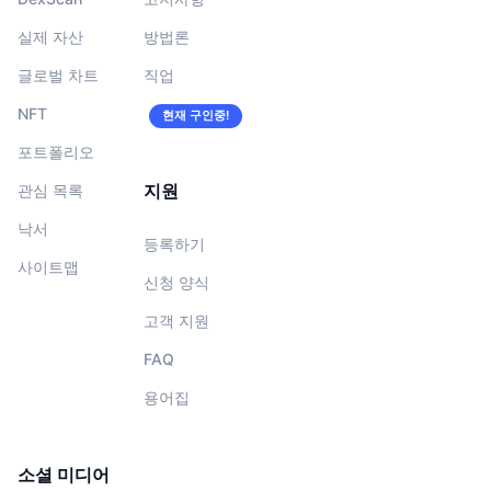
실제 자산
방법론
글로벌 차트
직업
NFT
현재 구인중!
포트폴리오
지원
관심 목록
낙서
등록하기
사이트맵
신청 양식
고객 지원
FAQ
용어집
소셜 미디어