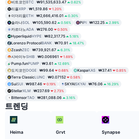
비트코인
BTC
₩91,535,633.47
0.62%
리플
XRP
₩1,519.86
1.20%
이더리움
ETH
₩2,666,416.01
0.30%
솔라나
SOL
₩105,590.62
Pi
PI
₩122.25
0.56%
2.99%
카르다노
ADA
₩276.00
0.50%
Hyperliquid
HYPE
₩82,317.75
5.18%
Lorenzo Protocol
BANK
₩70.91
18.47%
Zcash
ZEC
₩739,921.67
6.31%
시바이누
SHIB
₩0.006961
1.69%
Pump.fun
PUMP
₩3.61
12.69%
도지코인
DOGE
₩99.64
Kaspa
KAS
₩37.41
0.68%
0.85%
Terra Classic
LUNC
₩0.07152
0.58%
Sui
SUI
₩987.46
SKYAI
SKYAI
₩76.06
0.19%
16.29%
Stellar
XLM
₩237.69
2.73%
Bittensor
TAO
₩281,088.06
3.16%
트렌딩
Heima
Grvt
Synapse