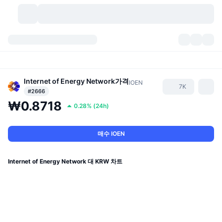
가상자산
대시보드
가상자산
DexScan
Internet of Energy Network
가격
시장
순위
IOEN
7K
#2666
₩0.8718
시그널
거래소
카테고리
New
시장 개요
0.28%
(
24h
)
요즘 핫한 종목
커뮤니티
과거 스냅샷
현물 시장
중앙화 거래소
매수 IOEN
새로운
피드
API
토큰 락업 해제
가상자산 수
스팟
Internet of Energy Network 대 KRW 차트
상승 종목
주제
이자농사
서비스
비트코인 트레저리
파생상품
API
밈 탐색기
라이브
실제 자산
BNB 트레저리
서비스
암호화폐 API
탈중앙화 거래소