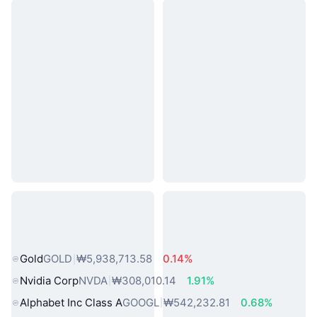
인기 실물 자산
Gold
GOLD
₩5,938,713.58
0.14%
Nvidia Corp
NVDA
₩308,010.14
1.91%
Alphabet Inc Class A
GOOGL
₩542,232.81
0.68%