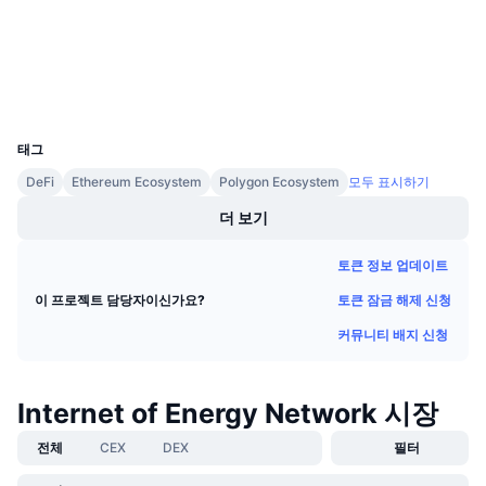
다가오는 판매
etherscan.io
펀딩비
배우며 수익 창출
익스플로러
지갑
일정
UCID
12799
태그
ICO 캘린더
DeFi
Ethereum Ecosystem
Polygon Ecosystem
모두 표시하기
이벤트 달력
더 보기
토큰 정보 업데이트
토큰 잠금 해제 신청
이 프로젝트 담당자이신가요?
커뮤니티 배지 신청
Internet of Energy Network 시장
전체
CEX
DEX
필터