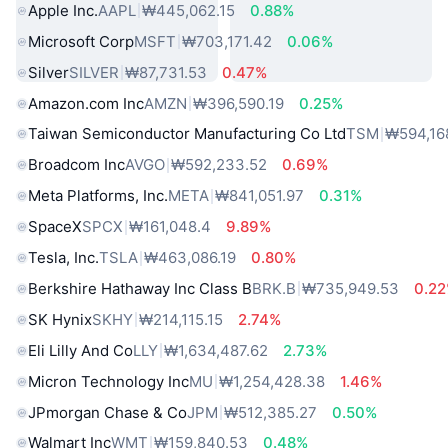
Apple Inc.
AAPL
₩445,062.15
0.88%
Microsoft Corp
MSFT
₩703,171.42
0.06%
Silver
SILVER
₩87,731.53
0.47%
Amazon.com Inc
AMZN
₩396,590.19
0.25%
Taiwan Semiconductor Manufacturing Co Ltd
TSM
₩594,16
Broadcom Inc
AVGO
₩592,233.52
0.69%
Meta Platforms, Inc.
META
₩841,051.97
0.31%
SpaceX
SPCX
₩161,048.4
9.89%
Tesla, Inc.
TSLA
₩463,086.19
0.80%
Berkshire Hathaway Inc Class B
BRK.B
₩735,949.53
0.2
SK Hynix
SKHY
₩214,115.15
2.74%
Eli Lilly And Co
LLY
₩1,634,487.62
2.73%
Micron Technology Inc
MU
₩1,254,428.38
1.46%
JPmorgan Chase & Co
JPM
₩512,385.27
0.50%
Walmart Inc
WMT
₩159,840.53
0.48%