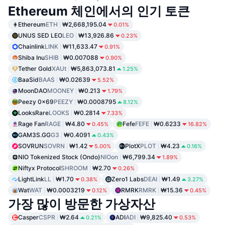
Ethereum 체인에서의 인기 토큰
Ethereum
ETH
₩2,668,195.04
0.01%
UNUS SED LEO
LEO
₩13,926.86
0.23%
Chainlink
LINK
₩11,633.47
0.91%
Shiba Inu
SHIB
₩0.007088
0.90%
Tether Gold
XAUt
₩5,863,073.81
1.25%
BaaSid
BAAS
₩0.02639
5.52%
MoonDAO
MOONEY
₩0.213
1.79%
Peezy 0x69
PEEZY
₩0.0008795
8.12%
LooksRare
LOOKS
₩0.2814
7.33%
Rage Fan
RAGE
₩4.80
Fefe
FEFE
₩0.6233
0.45%
16.82%
GAM3S.GG
G3
₩0.4091
0.43%
SOVRUN
SOVRN
₩1.42
PlotX
PLOT
₩4.23
5.00%
0.16%
NIO Tokenized Stock (Ondo)
NIOon
₩6,799.34
1.89%
Niftyx Protocol
SHROOM
₩2.70
0.26%
LightLink
LL
₩1.70
Zero1 Labs
DEAI
₩1.49
0.38%
3.27%
Wat
WAT
₩0.0003219
RMRK
RMRK
₩15.36
0.12%
0.45%
가장 많이 방문한 가상자산
Casper
CSPR
₩2.64
ADI
ADI
₩9,825.40
0.21%
0.53%