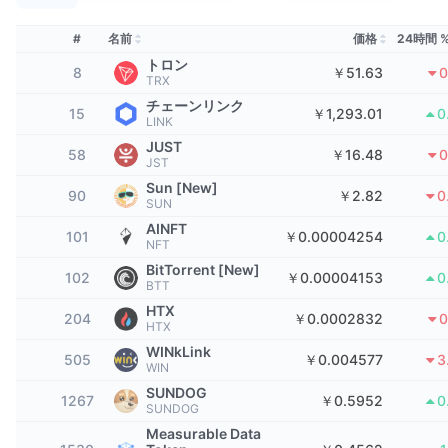
トップトレーダー
記事一覧
取引所の流入/流出
DEX API
コンバーター
リーダーボード
現物
#
名前
価格
24時間 
センチメント
エンタープライズ
ニュースレター
トロン
インジケーター
トレンド
デリバティブ
8
￥51.63
0
TRX
料金
チェーンリンク
CMC Launch
15
￥1,293.01
0
上場予定
恐怖と強欲指数・
LINK
JUST
リソース
CMCラボ
58
￥16.48
0
最近追加されたコイン
アルトコインシーズンインデックス
JST
Sun [New]
90
￥2.82
0
CMC Max
SUN
上昇率上位＆下落率上位
市場サイクル指標
ドキュメンテーション
AINFT
101
￥0.00004254
0
NFT
トップニュース
訪問数最多
ビットコインのドミナンス
BitTorrent [New]
よくある質問
102
￥0.00004153
0
BTT
Telegramボット
コミュニティセンチメント
CoinMarketCap 20インデックス
HTX
204
￥0.0002832
0
HTX
AIインテグレーション
広告掲載について
WINkLink
チェーンランキング
CoinMarketCap 100インデックス
505
￥0.004577
3
WIN
CMCエージェントハブ
SUNDOG
1267
￥0.5952
0
SUNDOG
予測市場
ETFフロー
サイトウィジェット
スキルマーケットプレイス
Measurable Data