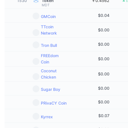
1530
Token
￥0.4562
1
トレンド
暗号資産ETF
MDT
学ぶ
CMC MCP
$
0.04
GMCoin
新着
ビットコインETF
x402
ニュース
TTcoin
$
0.00
クリプト
イーサリアムETF
Network
アカデミー
$
0.00
Tron Bull
政治
テクニカル分析
リサーチ
FREEdom
$
0.00
スポーツ
Coin
RSI
ビデオ一覧
Coconut
ファイナンス
$
0.00
Chicken
MACD
暗号資産用語集
テック
$
0.00
Sugar Boy
デリバティブ
キャンペーン
$
0.00
PRivaCY Coin
NFT
概要
エアドロップ
$
0.07
Kyrrex
NFT総合統計
清算
ダイヤモンド・リワード