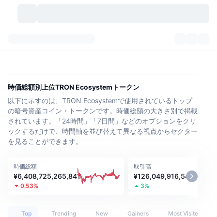
暗号資産
ダッシュボード
暗号資産
DexScan
市場数
ランキング
時価総額別上位TRON Ecosystemトークン
以下に示すのは、TRON Ecosystemで使用されているトップ
シグナル
取引所
カテゴリー
New
市況概要
の暗号資産コイン・トークンです。時価総額の大きさ別で掲載
されています。「24時間」「7日間」などのオプションをクリ
人気急上昇
コミュニティ
過去のスナップショット
現物市場
中央集権型取引所
ックするだけで、時間軸を並び替えて異なる視点からセクター
を見ることができます。
新規
フィード
API
トークンのロック解除
暗号資産の数
現物
時価総額
取引高
値上がり銘柄
トピック
利回り
プロダクト
ビットコイントレジャリー
デリバティブ
API
¥6,408,725,265,841
¥126,049,916,542
0.53%
3%
ミームエクスプローラー
ライブ
実世界資産
BNBトレジャリー
プロダクト
暗号資産API
分散型取引所
Top
Trending
New
Gainers
Most Visited