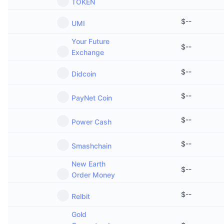
TOKEN
$
--
UMI
Your Future
$
--
Exchange
$
--
Didcoin
$
--
PayNet Coin
$
--
Power Cash
$
--
Smashchain
New Earth
$
--
Order Money
$
--
Relbit
Gold