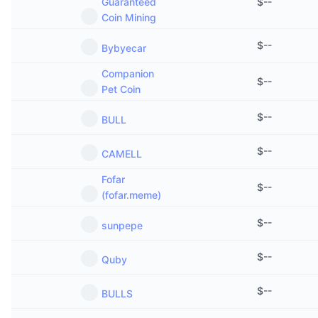
Guaranteed
$
--
Coin Mining
$
--
Bybyecar
Companion
$
--
Pet Coin
$
--
BULL
$
--
CAMELL
Fofar
$
--
(fofar.meme)
$
--
sunpepe
$
--
Quby
$
--
BULLS