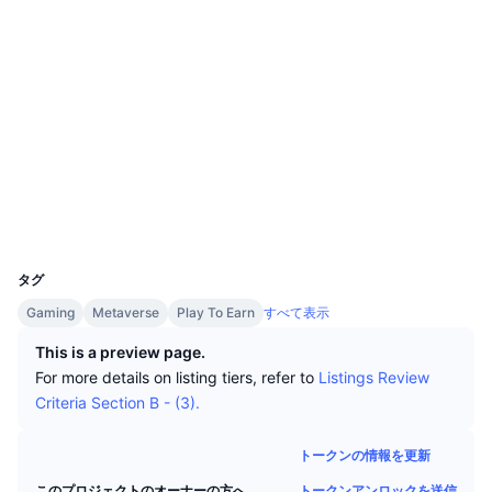
トップトレーダー
記事一覧
取引所の流入/流出
DEX API
コンバーター
リーダーボード
現物
ソーシャルメディア
センチメント
エンタープライズ
ニュースレター
インジケーター
トレンド
デリバティブ
コントラクト一覧
0x2098...0d5886
監査
料金
CMC Launch
上場予定
恐怖と強欲指数・
bscscan.com
リソース
エクスプローラー
CMCラボ
最近追加されたコイン
アルトコインシーズンインデックス
ウォレット
CMC Max
上昇率上位＆下落率上位
市場サイクル指標
UCID
13870
ドキュメンテーション
トップニュース
タグ
訪問数最多
ビットコインのドミナンス
よくある質問
Gaming
Metaverse
Play To Earn
すべて表示
Telegramボット
コミュニティセンチメント
CoinMarketCap 20インデックス
This is a preview page.
AIインテグレーション
For more details on listing tiers, refer to
Listings Review
広告掲載について
チェーンランキング
CoinMarketCap 100インデックス
Criteria Section B - (3).
CMCエージェントハブ
トークンの情報を更新
予測市場
ETFフロー
サイトウィジェット
スキルマーケットプレイス
トークンアンロックを送信
このプロジェクトのオーナーの方へ