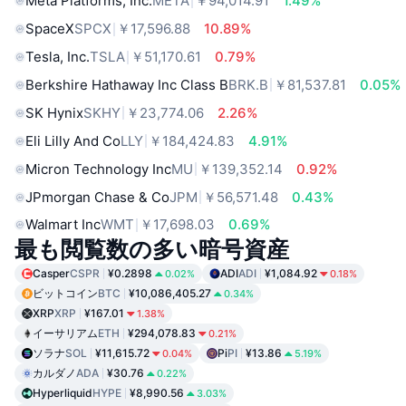
Meta Platforms, Inc.
META
￥94,014.91
1.49%
SpaceX
SPCX
￥17,596.88
10.89%
Tesla, Inc.
TSLA
￥51,170.61
0.79%
Berkshire Hathaway Inc Class B
BRK.B
￥81,537.81
0.05%
SK Hynix
SKHY
￥23,774.06
2.26%
Eli Lilly And Co
LLY
￥184,424.83
4.91%
Micron Technology Inc
MU
￥139,352.14
0.92%
JPmorgan Chase & Co
JPM
￥56,571.48
0.43%
Walmart Inc
WMT
￥17,698.03
0.69%
最も閲覧数の多い暗号資産
Casper
CSPR
¥0.2898
ADI
ADI
¥1,084.92
0.02%
0.18%
ビットコイン
BTC
¥10,086,405.27
0.34%
XRP
XRP
¥167.01
1.38%
イーサリアム
ETH
¥294,078.83
0.21%
ソラナ
SOL
¥11,615.72
Pi
PI
¥13.86
0.04%
5.19%
カルダノ
ADA
¥30.76
0.22%
Hyperliquid
HYPE
¥8,990.56
3.03%