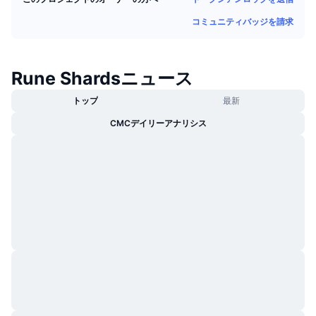
トレンド
暗号資産ETF
コミュニティバッジを請求
学ぶ
CMC MCP
新着
ビットコインETF
x402
ニュース
Rune Shardsニュース
クリプト
イーサリアムETF
アカデミー
トップ
最新
政治
テクニカル分析
CMCデイリーアナリシス
リサーチ
スポーツ
RSI
ビデオ一覧
ファイナンス
MACD
暗号資産用語集
テック
デリバティブ
キャンペーン
NFT
概要
エアドロップ
NFT総合統計
清算
ダイヤモンド・リワード