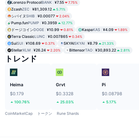
Lorenzo Protocol
BANK
¥7.55
7.75%
Zcash
ZEC
¥81,309.12
5.71%
シバイヌ
SHIB
¥0.00077
2.04%
Pump.fun
PUMP
¥0.3959
12.77%
ドージコイン
DOGE
¥10.99
Kaspa
KAS
¥4.09
0.81%
1.89%
Terra Classic
LUNC
¥0.007865
0.34%
Sui
SUI
¥108.69
SKYAI
SKYAI
¥8.79
0.37%
21.33%
Stellar
XLM
¥26.24
Bittensor
TAO
¥30,893.22
2.20%
2.81%
トレンド
Heima
Grvt
Pi
$0.179
$0.3328
$0.08798
100.76%
25.03%
5.17%
CoinMarketCap
トークン
Rune Shards