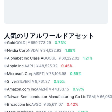
人気のリアルワールドアセット
Gold
GOLD
￥659,773.29
0.73%
Nvidia Corp
NVDA
￥34,022.93
1.88%
Alphabet Inc Class A
GOOGL
￥60,222.02
1.21%
Apple Inc.
AAPL
￥48,525.32
0.45%
Microsoft Corp
MSFT
￥78,105.98
0.59%
Silver
SILVER
￥9,761.37
0.85%
Amazon.com Inc
AMZN
￥44,133.15
0.97%
Taiwan Semiconductor Manufacturing Co Ltd
TSM
￥66,083
Broadcom Inc
AVGO
￥65,611.07
0.42%