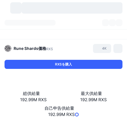
暗号資産
ダッシュボード
暗号資産
DexScan
市場数
ランキング
Rune Shards
価格
4K
RXS
シグナル
取引所
カテゴリー
New
市況概要
RXSを購入
人気急上昇
コミュニティ
過去のスナップショット
現物市場
中央集権型取引所
新規
フィード
API
トークンのロック解除
暗号資産の数
現物
総供給量
最大供給量
192.99M RXS
192.99M RXS
値上がり銘柄
トピック
利回り
プロダクト
ビットコイントレジャリー
デリバティブ
API
自己申告供給量
ミームエクスプローラー
192.99M RXS
ライブ
実世界資産
BNBトレジャリー
プロダクト
暗号資産API
分散型取引所
ウェブサイト
Website
Whitepaper